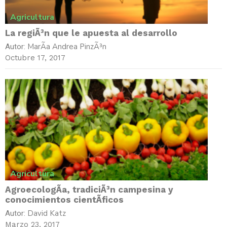
Agricultura
La regiÃ³n que le apuesta al desarrollo
MarÃ­a Andrea PinzÃ³n
Autor:
Octubre 17, 2017
Agricultura
AgroecologÃ­a, tradiciÃ³n campesina y
conocimientos cientÃ­ficos
David Katz
Autor:
Marzo 23, 2017