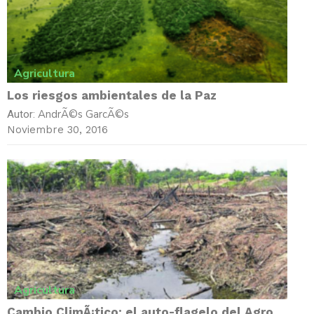
Agricultura
Los riesgos ambientales de la Paz
AndrÃ©s GarcÃ©s
Autor:
Noviembre 30, 2016
Agricultura
Cambio ClimÃ¡tico: el auto-flagelo del Agro