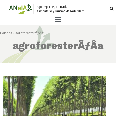
Portada
»
agroforesterÃƒÂ­a
agroforesterÃƒÂ­a