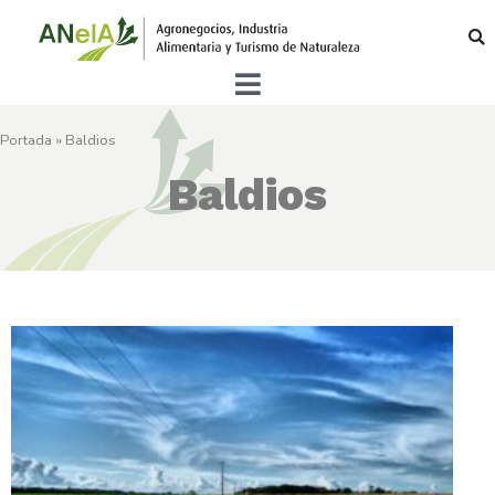
Portada
»
Baldios
Baldios