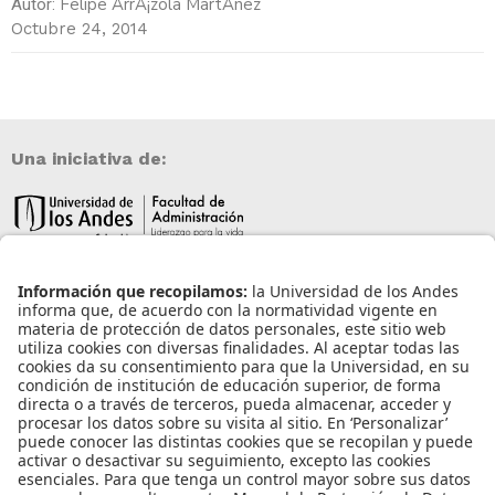
Felipe ArrÃ¡zola MartÃ­nez
Autor:
Octubre 24, 2014
Una iniciativa de:
Información de contacto
info@aneia.edu.co
Bogotá, Colombia
Enlaces de interés
Iniciar sesión