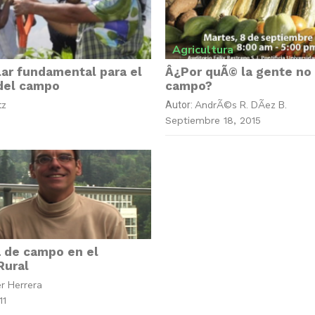
Agricultura
lar fundamental para el
Â¿Por quÃ© la gente no 
 del campo
campo?
tz
AndrÃ©s R. DÃ­ez B.
Autor:
Septiembre 18, 2015
a de campo en el
Rural
r Herrera
11