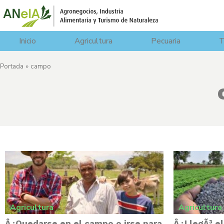
Inicio
Agricultura
Pecuaria
T
Portada
»
campo
Agricultura
Agricultura
Â¿Quedarse en el campo o irse para
Â¿LlegÃ³ e