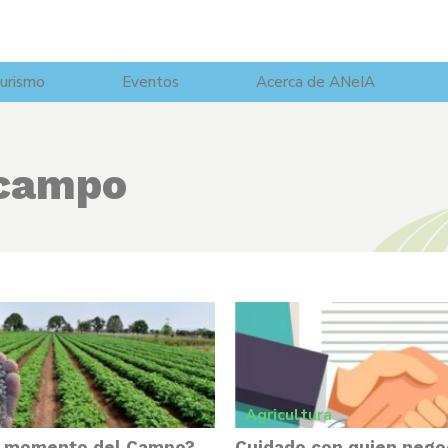
urismo
Eventos
Acerca de ANeIA
campo
Agricultura
l momento del Campo?
Cuidado con quien negoc