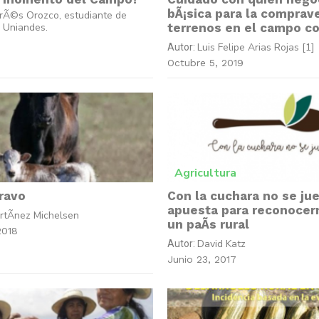
bÃ¡sica para la comprav
rÃ©s Orozco, estudiante de
 Uniandes.
terrenos en el campo c
Luis Felipe Arias Rojas [1]
Autor:
Octubre 5, 2019
Agricultura
ravo
Con la cuchara no se ju
apuesta para reconoce
rtÃ­nez Michelsen
un paÃ­s rural
2018
David Katz
Autor:
Junio 23, 2017