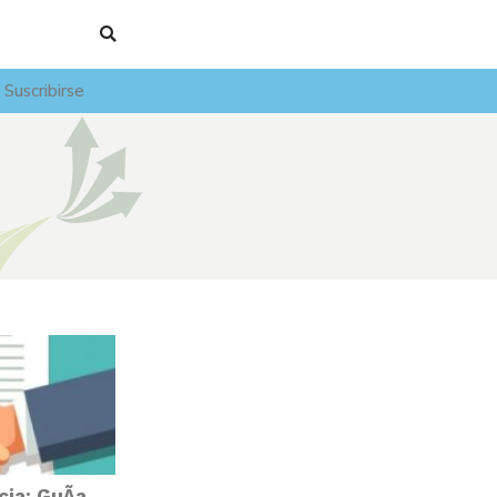
Suscribirse
ia: GuÃ­a