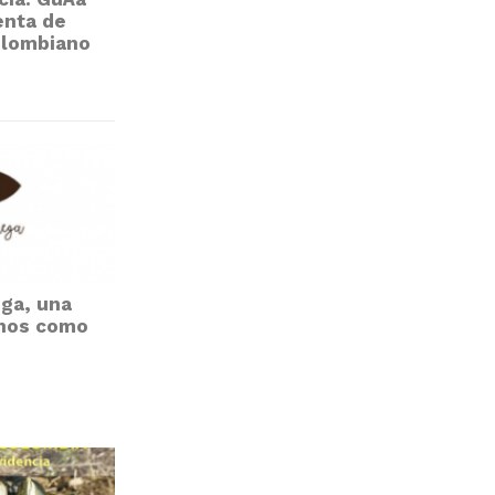
enta de
olombiano
ega, una
rnos como