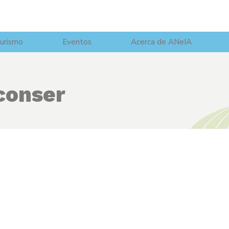
urismo
Eventos
Acerca de ANeIA
conser