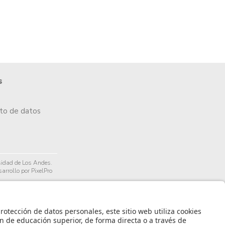
s
nto de datos
idad de Los Andes.
arrollo por PixelPro