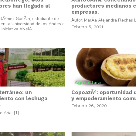
ores han llegado al
productores medianos 
empresas.
 GÃ³mez GaitÃ¡n, estudiante de
MarÃ­a Alejandra Flechas 
Autor:
 en la Universidad de los Andes e
Febrero 5, 2021
 iniciativa ANeIA.
Agricultura
terráneo: un
CopoazÃº: oportunidad 
ento con lechuga
y empoderamiento comu
a
Febrero 26, 2020
pe Arias[1]