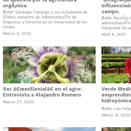
orgÃ¡nica
influenciad
campo.
Santiago Camargo y soy estudiante de
Autor:
Ãºltimo semestre de AdministraciÃ³n de
NicolÃ¡s
Autor:
Empresas y Derecho en la Universidad de los
administraciÃ³n
Andes
integrante de la
Marzo 2, 2022
Abril 6, 2021
Agricultura
Agricultura
Ser â€œmillenialâ€ en el agro:
Verde Medi
Entrevista a Alejandro Romero
emprendimi
hidropónic
Marzo 27, 2020
Luis Feli
Autor:
Marzo 9, 2020