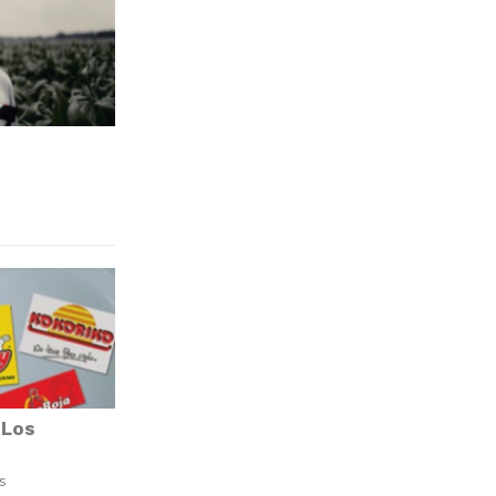
 Los
s