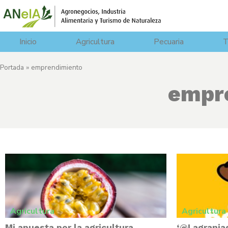
Inicio
Agricultura
Pecuaria
T
Portada
»
emprendimiento
empr
Agricultura
Agricultura
Mi apuesta por la agricultura
‘@Lagranja