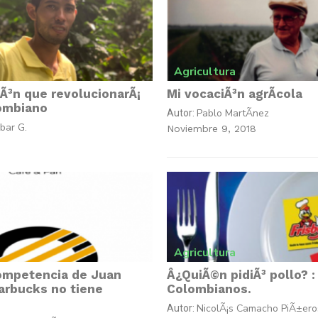
Agricultura
Ã³n que revolucionarÃ¡
Mi vocaciÃ³n agrÃ­cola
lombiano
Pablo MartÃ­nez
Autor:
bar G.
Noviembre 9, 2018
Agricultura
ompetencia de Juan
Â¿QuiÃ©n pidiÃ³ pollo? :
arbucks no tiene
Colombianos.
NicolÃ¡s Camacho PiÃ±ero
Autor: