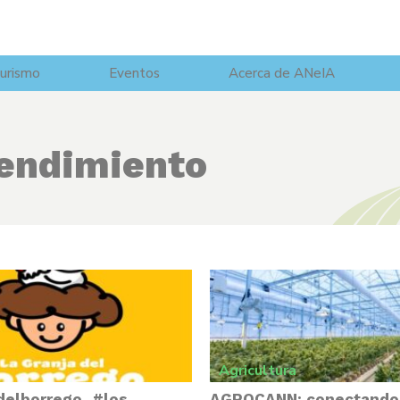
urismo
Eventos
Acerca de ANeIA
endimiento
Agricultura
delborrego, #los
AGROCANN: conectando