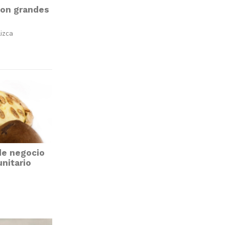
con grandes
Lizca
de negocio
nitario