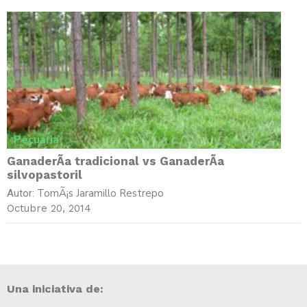
Pecuaria
GanaderÃ­a tradicional vs GanaderÃ­a
silvopastoril
TomÃ¡s Jaramillo Restrepo
Autor:
Octubre 20, 2014
Una iniciativa de: