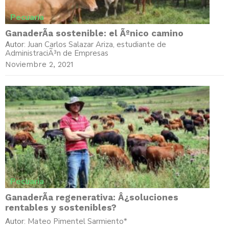
Pecuaria
GanaderÃ­a sostenible: el Ãºnico camino
Juan Carlos Salazar Ariza, estudiante de
Autor:
AdministraciÃ³n de Empresas
Noviembre 2, 2021
Pecuaria
GanaderÃ­a regenerativa: Â¿soluciones
rentables y sostenibles?
Mateo Pimentel Sarmiento*
Autor: