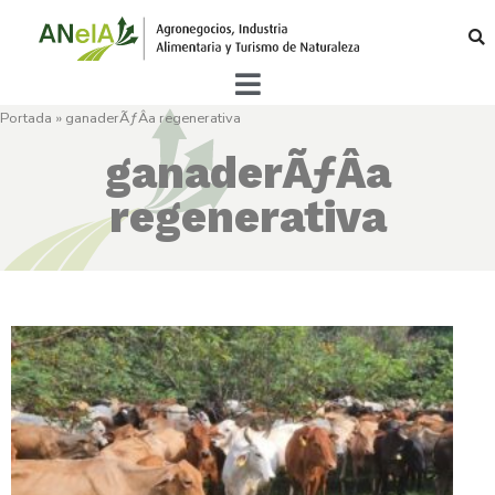
Portada
»
ganaderÃƒÂ­a regenerativa
ganaderÃƒÂ­a
regenerativa