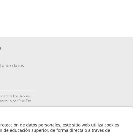
s
nto de datos
idad de Los Andes.
arrollo por PixelPro