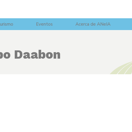
urismo
Eventos
Acerca de ANeIA
po Daabon