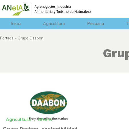
Inicio
Agricultura
Pecuaria
T
Portada
»
Grupo Daabon
Gru
Agricultura
,
ANeIA
Grupo Daabon, sostenibilidad