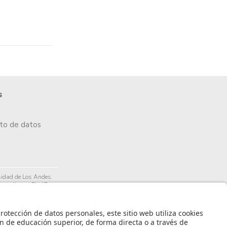
s
nto de datos
idad de Los Andes.
arrollo por PixelPro