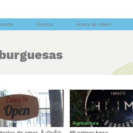
urismo
Eventos
Acerca de ANeIA
burguesas
Agricultura
storias de amor, Â¿QuÃ©
Mi primer beso