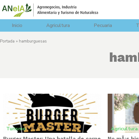
Inicio
Agricultura
Pecuaria
T
Portada
»
hamburguesas
ham
Turismo
Agricultura
Burger Master: Una batalla de carne
No mÃ¡s hi