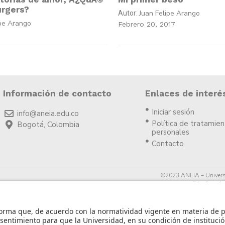
rgers?
Juan Felipe Arango
Autor:
ipe Arango
Febrero 20, 2017
Información de contacto
Enlaces de interé
Iniciar sesión
info@aneia.edu.co
Política de tratamie
Bogotá, Colombia
personales
Contacto
©2023 ANEIA – Univers
Diseño y des
icia.