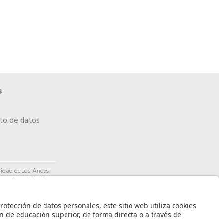
s
nto de datos
idad de Los Andes.
arrollo por PixelPro