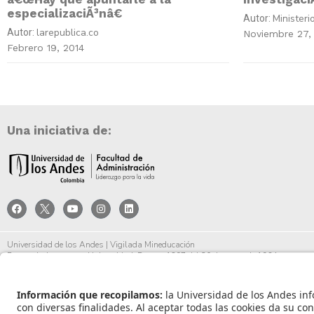
especializaciÃ³nâ€
Ministeri
Autor:
larepublica.co
Autor:
Noviembre 27,
Febrero 19, 2014
Una iniciativa de:
Universidad de los Andes | Vigilada Mineducación
Reconocimiento como Universidad: Decreto 1297 del 30 de mayo de 1964.
Reconocimiento personería jurídica: Resolución 28 del 23 de febrero de 1949 Minjust