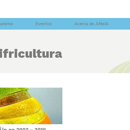
urismo
Eventos
Acerca de ANeIA
ifricultura
Ã³n en 2002 – 2010