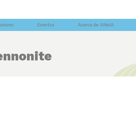
urismo
Eventos
Acerca de ANeIA
nnonite