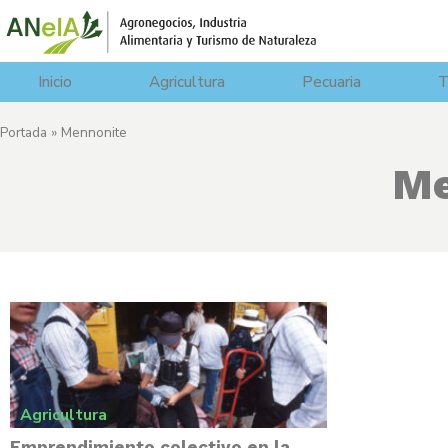
Inicio
Agricultura
Pecuaria
T
Portada
»
Mennonite
Me
Agricultura
Emprendimiento colectivo en la