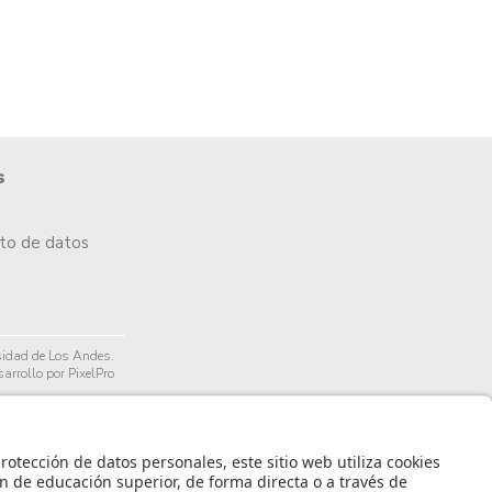
s
nto de datos
idad de Los Andes.
arrollo por PixelPro