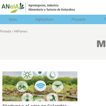
Inicio
Agricultura
Pecuaria
T
Portada
»
MiPymes
M
Agricultura
,
ANeIA
Startups y el agro en Colombia.