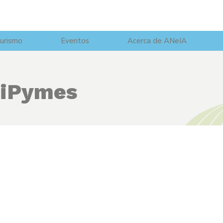
urismo
Eventos
Acerca de ANeIA
iPymes