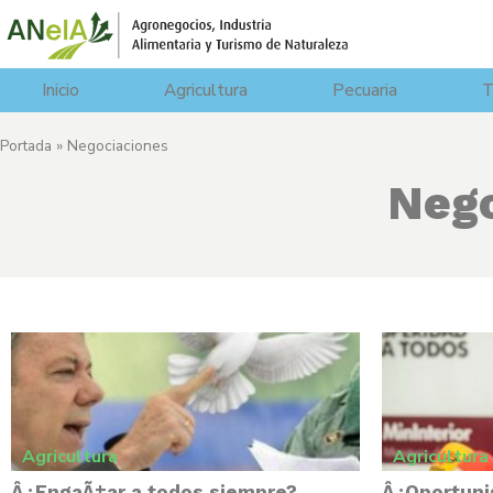
Inicio
Agricultura
Pecuaria
T
Portada
»
Negociaciones
Nego
Agricultura
Agricultura
Â¿EngaÃ±ar a todos siempre?
Â¿Oportuni