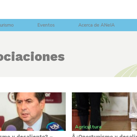
urismo
Eventos
Acerca de ANeIA
ciaciones
Agricultura
smo y desaliento? –
Â¿Oportunismo y desali