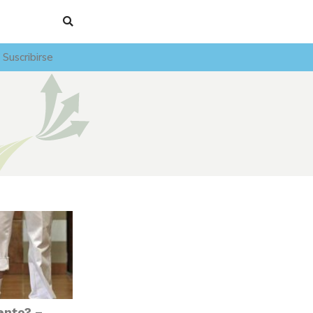
Suscribirse
ento? –