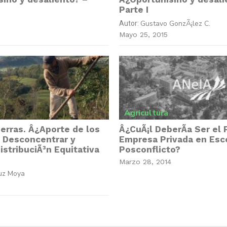
Parte I
Gustavo GonzÃ¡lez C.
Autor:
Mayo 25, 2015
Agricultura
erras. Â¿Aporte de los
Â¿CuÃ¡l DeberÃ­a Ser el 
: Desconcentrar y
Empresa Privada en Esc
stribuciÃ³n Equitativa
Posconflicto?
Marzo 28, 2014
uz Moya