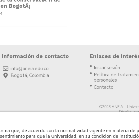
en BogotÃ¡
14
Información de contacto
Enlaces de interé
Iniciar sesión
info@aneia.edu.co
Política de tratamie
Bogotá, Colombia
personales
Contacto
©2023 ANEIA – Univers
Diseño y des
icia.