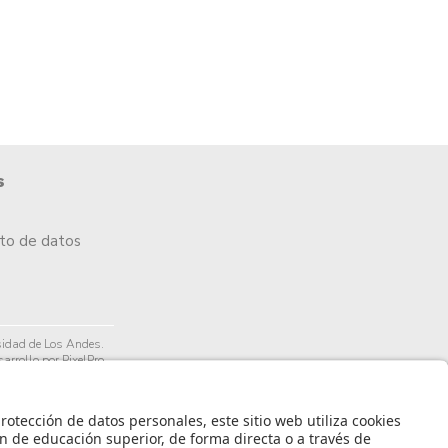
s
nto de datos
idad de Los Andes.
arrollo por PixelPro