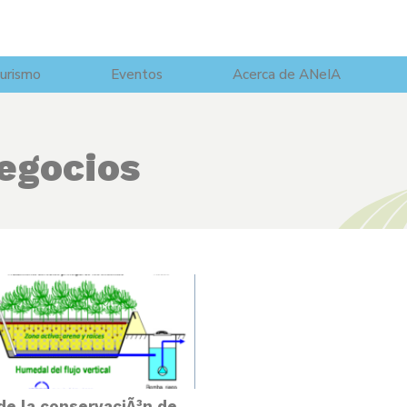
urismo
Eventos
Acerca de ANeIA
egocios
de la conservaciÃ³n de