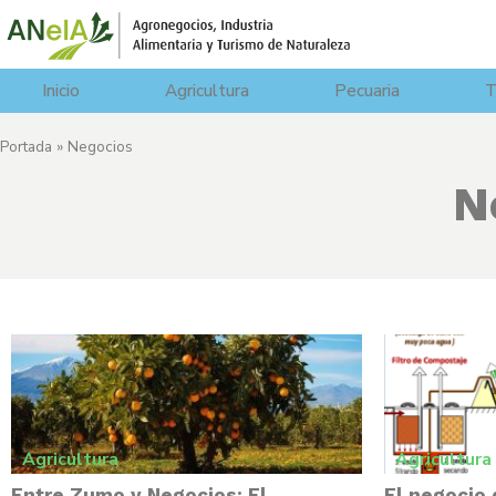
Inicio
Agricultura
Pecuaria
T
Portada
»
Negocios
N
Agricultura
Agricultura
Entre Zumo y Negocios: El
El negocio 