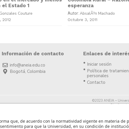
 el Estado 1
esperanza
Gonzales Couture
AbsalÃ³n Machado
Autor:
, 2012
Octubre 3, 2011
Información de contacto
Enlaces de interé
Iniciar sesión
info@aneia.edu.co
Política de tratamie
Bogotá, Colombia
personales
Contacto
©2023 ANEIA – Univers
Diseño y des
icia.