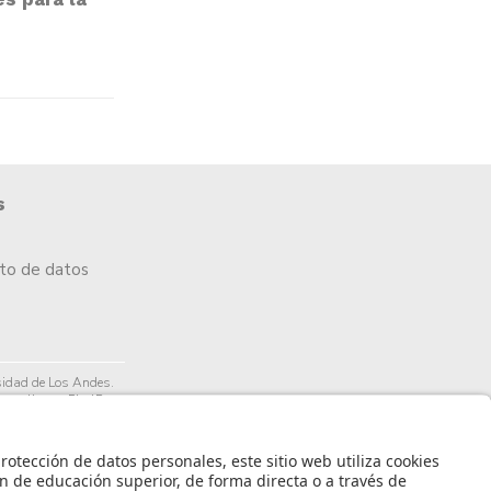
s
nto de datos
idad de Los Andes.
arrollo por PixelPro