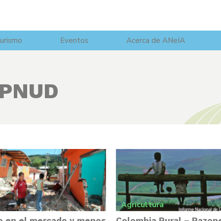
urismo
Eventos
Acerca de ANeIA
PNUD
Agricultura
o en el mercado y menos
Colombia Rural – Razone