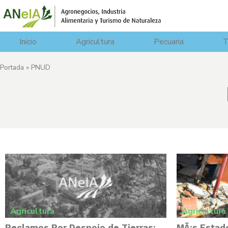
Inicio
Agricultura
Pecuaria
T
Portada
»
PNUD
Agricultura
Agricultura
Reclamos Por Despojo de Tierras:
MÃ¡s Estad