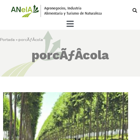
Portada
»
porcÃƒÂ­cola
porcÃƒÂ­cola