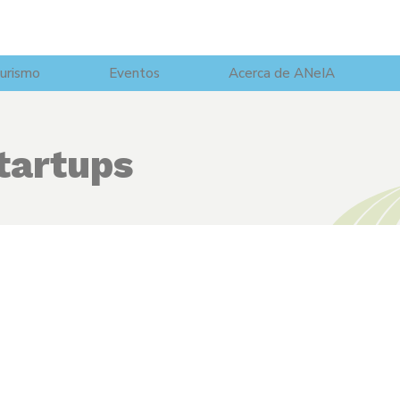
urismo
Eventos
Acerca de ANeIA
tartups