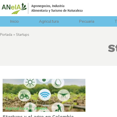
Inicio
Agricultura
Pecuaria
T
Portada
»
Startups
S
Agricultura
,
ANeIA
Startups y el agro en Colombia.