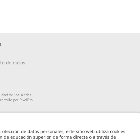
s
nto de datos
idad de Los Andes.
arrollo por PixelPro