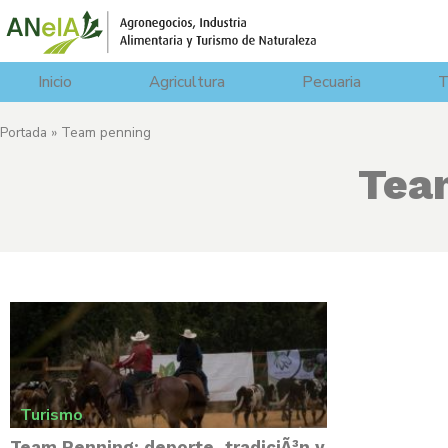
Inicio
Agricultura
Pecuaria
T
Portada
»
Team penning
Tea
Turismo
Team Penning: deporte, tradiciÃ³n y