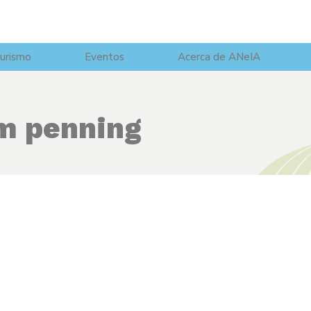
urismo
Eventos
Acerca de ANeIA
m penning