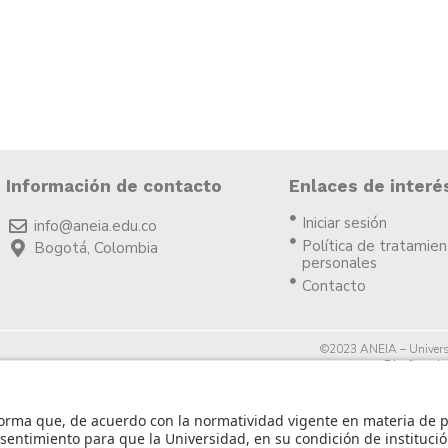
Información de contacto
Enlaces de interé
Iniciar sesión
info@aneia.edu.co
Política de tratamie
Bogotá, Colombia
personales
Contacto
©2023 ANEIA – Univers
Diseño y des
icia.