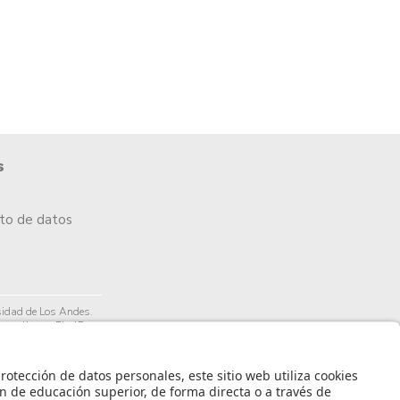
s
nto de datos
idad de Los Andes.
arrollo por PixelPro