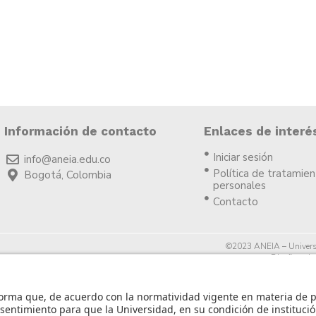
Información de contacto
Enlaces de interé
Iniciar sesión
info@aneia.edu.co
Política de tratamie
Bogotá, Colombia
personales
Contacto
©2023 ANEIA – Univers
Diseño y des
icia.