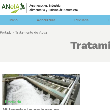
Inicio
Agricultura
Pecuaria
T
Portada
»
Tratamiento de Agua
Tratami
Pecuaria
Millonarias inversiones en