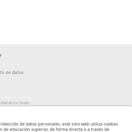
s
nto de datos
idad de Los Andes.
arrollo por PixelPro