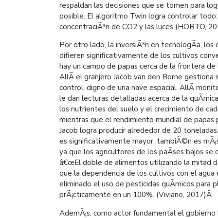
respaldan las decisiones que se tomen para logr
posible. El algoritmo Twin logra controlar todo: e
concentraciÃ³n de CO2 y las luces (HORTO, 20
Por otro lado, la inversiÃ³n en tecnologÃ­a, los 
difieren significativamente de los cultivos con
hay un campo de papas cerca de la frontera de 
AllÃ­ el granjero Jacob van den Borne gestiona 
control, digno de una nave espacial. AllÃ­ mon
le dan lecturas detalladas acerca de la quÃ­mica
los nutrientes del suelo y el crecimiento de cad
mientras que el rendimiento mundial de papas 
Jacob logra producir alrededor de 20 tonelada
es significativamente mayor, tambiÃ©n es mÃ¡
ya que los agricultores de los paÃ­ses bajos se
â€œEl doble de alimentos utilizando la mitad de
que la dependencia de los cultivos con el agua
eliminado el uso de pesticidas quÃ­micos para 
prÃ¡cticamente en un 100%. (Viviano, 2017)
Â
AdemÃ¡s, como actor fundamental el gobierno b