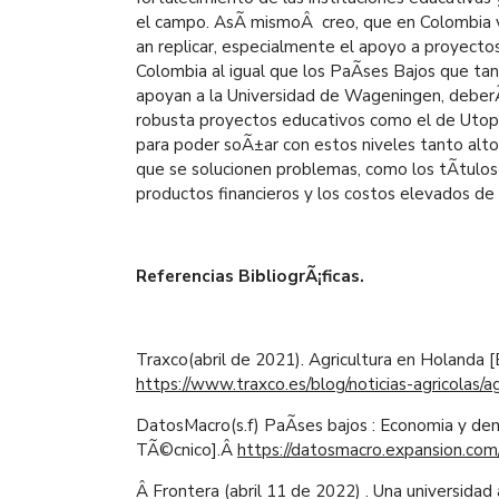
el campo. AsÃ­ mismoÂ creo, que en Colombia v
an replicar, especialmente el apoyo a proyecto
Colombia al igual que los PaÃ­ses Bajos que t
apoyan a la Universidad de Wageningen, deber
robusta proyectos educativos como el de UtopÃ
para poder soÃ±ar con estos niveles tanto altos
que se solucionen problemas, como los tÃ­tulos
productos financieros y los costos elevados de
Referencias BibliogrÃ¡ficas.
Traxco(abril de 2021). Agricultura en Holanda
[
https://www.traxco.es/blog/noticias-agricolas/a
DatosMacro(s.f) PaÃ­ses bajos : Economia y de
TÃ©cnico]
.
Â
https://datosmacro.expansion.com/
Â
Frontera (abril 11 de 2022) . Una universidad 