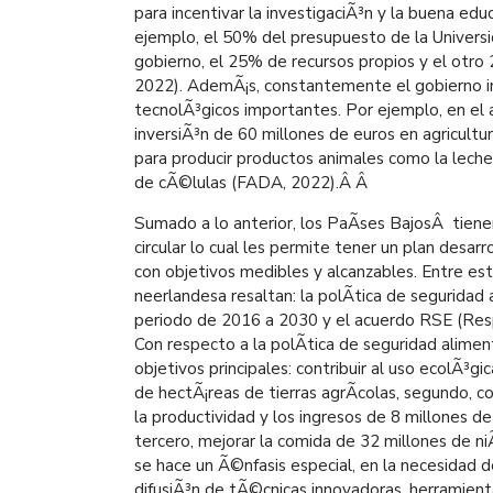
para incentivar la investigaciÃ³n y la buena edu
ejemplo, el 50% del presupuesto de la Univer
gobierno, el 25% de recursos propios y el otr
2022). AdemÃ¡s, constantemente el gobierno i
tecnolÃ³gicos importantes. Por ejemplo, en el 
inversiÃ³n de 60 millones de euros en agricultur
para producir productos animales como la leche 
de cÃ©lulas (FADA, 2022).Â
Â
Sumado a lo anterior, los PaÃ­ses BajosÂ tienen
circular lo cual les permite tener un plan desa
con objetivos medibles y alcanzables. Entre es
neerlandesa resaltan: la polÃ­tica de seguridad
periodo de 2016 a 2030 y el acuerdo RSE (Respo
Con respecto a la polÃ­tica de seguridad alimen
objetivos principales: contribuir al uso ecolÃ³g
de hectÃ¡reas de tierras agrÃ­colas, segundo, c
la productividad y los ingresos de 8 millones d
tercero, mejorar la comida de 32 millones de ni
se hace un Ã©nfasis especial, en la necesidad d
difusiÃ³n de tÃ©cnicas innovadoras, herramienta