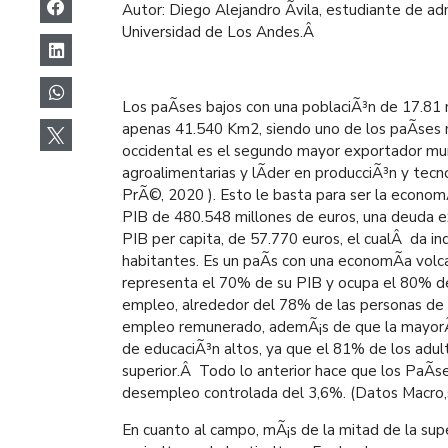
Autor:
Diego Alejandro Ãvila, estudiante de ad
Universidad de Los Andes.
Â
Los paÃ­ses bajos con una poblaciÃ³n de 17.81 m
apenas
41.540 Km
2
, siendo uno de los paÃ­se
occidental es el segundo mayor exportador mu
agroalimentarias y lÃ­der en producciÃ³n y tecno
PrÃ©, 2020 ). Esto le basta para ser la econo
PIB de 480.548 millones de euros, una deuda e
PIB per capita, de 57.770 euros, el cualÂ da ind
habitantes. Es un paÃ­s con una economÃ­a volca
representa el 70% de su PIB y ocupa el 80% d
empleo, alrededor del 78% de las personas de
empleo remunerado, ademÃ¡s de que la mayorÃ­
de educaciÃ³n altos, ya que el 81% de los adul
superior.Â Todo lo anterior hace que los PaÃ­s
desempleo controlada del 3,6%. (Datos Macro,s
En cuanto al campo, mÃ¡s de la mitad de la super