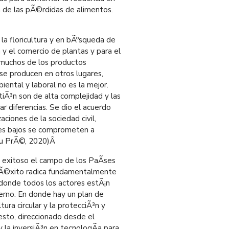
 de las pÃ©rdidas de alimentos.
 la floricultura y en bÃºsqueda de
y el comercio de plantas y para el
 muchos de los productos
, se producen en otros lugares,
ental y laboral no es la mejor.
iÃ³n son de alta complejidad y las
r diferencias. Se dio el acuerdo
ciones de la sociedad civil,
­ses bajos se comprometen a
Du PrÃ©, 2020)
Â
exitoso el campo de los PaÃ­ses
El Ã©xito radica fundamentalmente
 donde todos los actores estÃ¡n
erno. En donde hay un plan de
tura circular y la protecciÃ³n y
esto, direccionado desde el
y la inversiÃ³n en tecnologÃ­a para