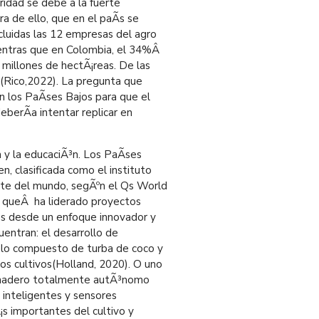
eridad se debe a la fuerte
ra de ello, que en el paÃ­s se
cluidas las 12 empresas del agro
entras que en Colombia, el 34%Â
,2 millones de hectÃ¡reas. De las
s(Rico,2022). La pregunta que
 los PaÃ­ses Bajos para que el
berÃ­a intentar replicar en
n y la educaciÃ³n. Los PaÃ­ses
, clasificada como el instituto
nte del mundo, segÃºn el Qs World
³n queÂ ha liderado proyectos
vos desde un enfoque innovador y
uentran: el desarrollo de
uelo compuesto de turba de coco y
os cultivos(Holland, 2020). O uno
vernadero totalmente autÃ³nomo
s inteligentes y sensores
¡s importantes del cultivo y