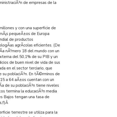
ministraciÃ³n de empresas de la
illones y con una superficie de
s mÃ¡s pequeÃ±os de Europa
ndial de productos
logÃ­as agrÃ­colas eficientes. (De
mÃ­a nÃºmero 18 del mundo con un
xterna del 50,1% de su PIB y un
icios de buen nivel de vida de sus
da en el sector terciario, que
e su poblaciÃ³n. En tÃ©rminos de
 15 a 64 aÃ±os cuentan con un
a de su poblaciÃ³n tiene niveles
tos termina la educaciÃ³n media
es Bajos tengan una tasa de
,f)
Â
ficie terrestre se utiliza para la