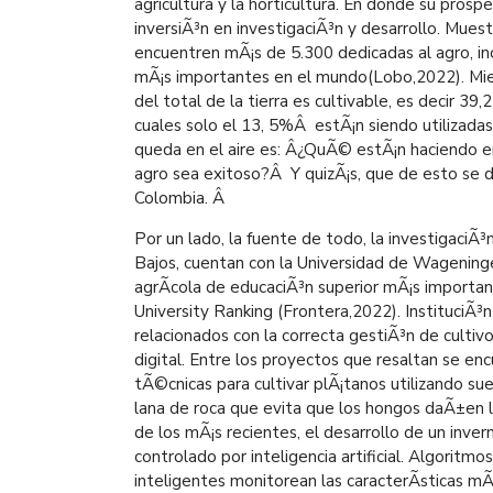
agricultura y la horticultura. En donde su prosp
inversiÃ³n en investigaciÃ³n y desarrollo. Muest
encuentren mÃ¡s de 5.300 dedicadas al agro, in
mÃ¡s importantes en el mundo(Lobo,2022). Mi
del total de la tierra es cultivable, es decir 39
cuales solo el 13, 5%Â estÃ¡n siendo utilizada
queda en el aire es: Â¿QuÃ© estÃ¡n haciendo en
agro sea exitoso?Â Y quizÃ¡s, que de esto se de
Colombia.
Â
Por un lado, la fuente de todo, la investigaciÃ³
Bajos, cuentan con la Universidad de Wageningen
agrÃ­cola de educaciÃ³n superior mÃ¡s importa
University Ranking (Frontera,2022). InstituciÃ
relacionados con la correcta gestiÃ³n de culti
digital. Entre los proyectos que resaltan se enc
tÃ©cnicas para cultivar plÃ¡tanos utilizando s
lana de roca que evita que los hongos daÃ±en l
de los mÃ¡s recientes, el desarrollo de un in
controlado por inteligencia artificial. Algoritmo
inteligentes monitorean las caracterÃ­sticas mÃ