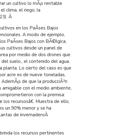
ar un cultivo lo mÃ¡s rentable
l clima, el riego, la
23).
Â
cultivos en los PaÃ­ses Bajos
vencionales. A modo de ejemplo,
los PaÃ­ses Bajos con BÃ©lgica,
sus cultivos desde un panel de
itorea por medio de dos drones que
 del suelo,, el contenido del agua,
a planta. Lo cierto del caso es que
por acre es de nueve toneladas,
s. AdemÃ¡s de que la producciÃ³n
s amigable con el medio ambiente,
 comprometieron con la premisa:
 los recursosâ€. Muestra de ello,
 es un 90% menor y se ha
plantas de invernaderoÂ
rinda los recursos pertinentes