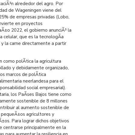
caciÃ³n alrededor del agro. Por
sidad de Wageningen viene del
o 25% de empresas privadas (Lobo,
nvierte en proyectos
aÃ±o 2022, el gobierno anunciÃ³ la
a celular, que es la tecnologÃ­a
y la carne directamente a partir
 como polÃ­tica la agricultura
rrollado y debidamente organizado,
tos marcos de polÃ­tica
 alimentaria neerlandesa para el
nsabilidad social empresarial).
taria, los PaÃ­ses Bajos tiene como
icamente sostenible de 8 millones
ontribuir al aumento sostenible de
e pequeÃ±os agricultores y
Ã±os. Para lograr dichos objetivos
e centrarse principalmente en la
s para aumentar la resiliencia en