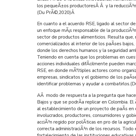
los pequeÃ±os productoresÂ Â y la reducciÃ³n
(Du PrÃ©,2020)
Â
En cuanto a el acuerdo RSE, ligado al sector de
un enfoque mÃ¡s responsable de la producciÃ³n 
sector de productos alimenticios. Resulta que,
comercializados al interior de los paÃ­ses bajos
donde los derechos humanos y la seguridad ambi
Teniendo en cuenta que los problemas en cuest
acciones individuales difÃ­cilmente pueden marca
RSE, en donde mÃºltiples actores como organiza
empresas, sindicatos y el gobierno de los paÃ
identificar problemas y ayudar a combatirlos.(
AÂ modo de respuesta a la pregunta que hace 
Bajos y que se podrÃ­a replicar en Colombia. 
al establecimiento de un proyecto de paÃ­s en
involucrados, productores, consumidores y gobi
acciÃ³n regido por polÃ­ticas en pro de la agricul
correcta administraciÃ³n de los recursos. Todo 
fortalecimiento de las instituciones educativas 