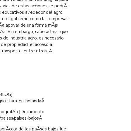
arias de estas acciones se podrÃ­
s educativos alrededor del agro.
anto el gobierno como las empresas
Ã­a apoyar de una forma mÃ¡s
­a. Sin embargo, cabe aclarar que
 de industria agro, es necesario
 de propiedad, el acceso a
 transporte, entre otros.
Â
BLOG]
.
gricultura-en-holanda
Â
mografÃ­a
[Documento
paises/paises-bajos
Â
agrÃ­cola de los paÃ­ses bajos fue