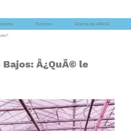
urismo
Eventos
Acerca de ANeIA
nder?
s Bajos: Â¿QuÃ© le