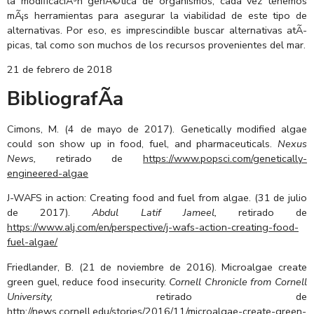
la modificaciÃ³n genÃ©tica de organismos, cada vez tenemos
mÃ¡s herramientas para asegurar la viabilidad de este tipo de
alternativas. Por eso, es imprescindible buscar alternativas atÃ­
picas, tal como son muchos de los recursos provenientes del mar.
21 de febrero de 2018
BibliografÃ­a
Cimons, M. (4 de mayo de 2017). Genetically modified algae
could son show up in food, fuel, and pharmaceuticals.
Nexus
News,
retirado de
https://www.popsci.com/genetically-
engineered-algae
J-WAFS in action: Creating food and fuel from algae. (31 de julio
de 2017).
Abdul Latif Jameel,
retirado de
https://www.alj.com/en/perspective/j-wafs-action-creating-food-
fuel-algae/
Friedlander, B. (21 de noviembre de 2016). Microalgae create
green guel, reduce food insecurity.
Cornell Chronicle from Cornell
University,
retirado de
http://news.cornell.edu/stories/2016/11/microalgae-create-green-