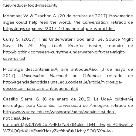
fuel-reduce-food-insecurity
Moomaw, W. & Tzachor, A. (20 de octubre de 2017). How marine
algae could help feed the world.
The Conversation,
retirado de
https://phys.org/news/2017-10-marine-algae-world.html
Curry, S. (2017). This Underwater Food and Fuel Source Might
Save Us All.
Big Think: Smarter Faster,
retirado de
http://bigthink.com/sean-curry/the-underwater-gift-that-might-
save-us-all
Micoralga descontaminarÃ¡ aire antioqueÃ±o. (3 de mayo de
2017).
Universidad Nacional de Colombia,
retirado de
http://agenciadenoticias.unal.edu.co/detalle/article/microalga-
descontaminaria-aire-antioqueno.html
Castillo Sierra, G. (6 de enero de 2015). La UdeA cultivarÃ¡
microalgas para Colombia.
Universidad de Antioquia,
retirado de
http://www.udea.edu.co/wps/portal/udea/web/inicio/udea-
noticias/udea-
noticia/!ut/p/z0/fYy9DoJAEIRfxYaS7Il4akksTIyFhTFwjVmPC6wet_w
WZAQQrK4UAFemKHdsyZkrftbh8tk1ichIylSOQ5Xm-iw-