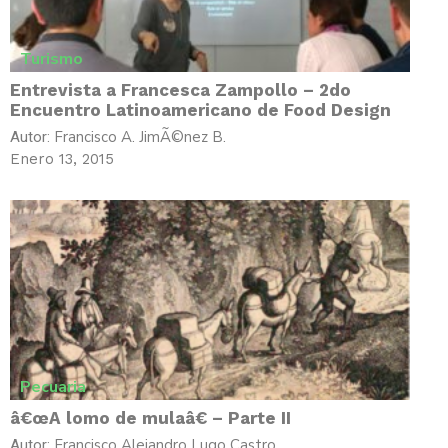
Turismo
Entrevista a Francesca Zampollo – 2do
Encuentro Latinoamericano de Food Design
Francisco A. JimÃ©nez B.
Autor:
Enero 13, 2015
Pecuaria
â€œA lomo de mulaâ€ – Parte II
Francisco Alejandro Lugo Castro
Autor: