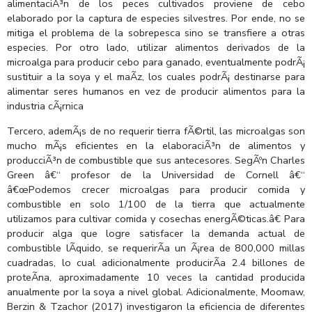
alimentaciÃ³n de los peces cultivados proviene de cebo
elaborado por la captura de especies silvestres. Por ende, no se
mitiga el problema de la sobrepesca sino se transfiere a otras
especies. Por otro lado, utilizar alimentos derivados de la
microalga para producir cebo para ganado, eventualmente podrÃ¡
sustituir a la soya y el maÃ­z, los cuales podrÃ¡ destinarse para
alimentar seres humanos en vez de producir alimentos para la
industria cÃ¡rnica
Tercero, ademÃ¡s de no requerir tierra fÃ©rtil, las microalgas son
mucho mÃ¡s eficientes en la elaboraciÃ³n de alimentos y
producciÃ³n de combustible que sus antecesores. SegÃºn Charles
Green â€“ profesor de la Universidad de Cornell â€“
â€œPodemos crecer microalgas para producir comida y
combustible en solo 1/100 de la tierra que actualmente
utilizamos para cultivar comida y cosechas energÃ©ticas.â€ Para
producir alga que logre satisfacer la demanda actual de
combustible lÃ­quido, se requerirÃ­a un Ã¡rea de 800,000 millas
cuadradas, lo cual adicionalmente producirÃ­a 2.4 billones de
proteÃ­na, aproximadamente 10 veces la cantidad producida
anualmente por la soya a nivel global. Adicionalmente, Moomaw,
Berzin & Tzachor (2017) investigaron la eficiencia de diferentes