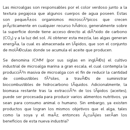
Las microalgas son responsables por el color verdoso junto a la
textura pegajosa que algunos cuerpos de agua poseen. Estas
son pequeÃ±os organismos microscÃ³picos que crecen
prÃ¡cticamente en cualquier recurso hÃ­drico, generalmente sobre
la superficie donde tiene acceso directo al diÃ³xido de carbono
(CO
) y a la luz del sol. Al obtener esta mezcla, las algas generan
2
energÃ­a, la cual es almacenada en lÃ­pidos, que son el conjunto
de molÃ©culas donde se acumula el aceite que producen.
Se denomina
ICMM
(por sus siglas en inglÃ©s) el cultivo
industrial de microalga marina a gran escala, el cual contempla la
producciÃ³n masiva de microalga con el fin de reducir la cantidad
de combustibles fÃ³siles, a travÃ©s de suministrar
biocombustibles de hidrocarbono lÃ­quidos. Adicionalmente, la
biomasa restante tras la extracciÃ³n de los lÃ­pidos (aceites),
puede ser procesada para producir varios alimentos nutritivos, ya
sean para consumo animal o humano. Sin embargo, ya existen
productos que logran los mismos objetivos que el alga, tales
como la soya y el maÃ­z, entonces Â¿cuÃ¡les serÃ­an los
beneficios de esta nueva industria?