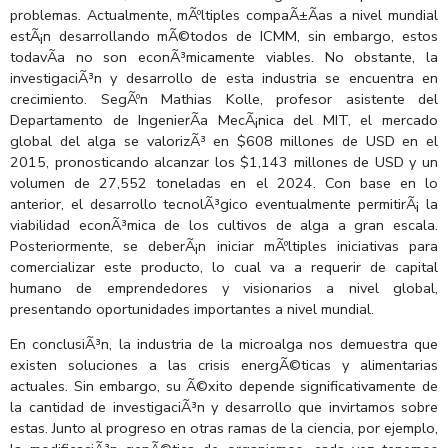
problemas. Actualmente, mÃºltiples compaÃ±Ã­as a nivel mundial
estÃ¡n desarrollando mÃ©todos de ICMM, sin embargo, estos
todavÃ­a no son econÃ³micamente viables. No obstante, la
investigaciÃ³n y desarrollo de esta industria se encuentra en
crecimiento. SegÃºn Mathias Kolle, profesor asistente del
Departamento de IngenierÃ­a MecÃ¡nica del MIT, el mercado
global del alga se valorizÃ³ en $608 millones de USD en el
2015, pronosticando alcanzar los $1,143 millones de USD y un
volumen de 27,552 toneladas en el 2024. Con base en lo
anterior, el desarrollo tecnolÃ³gico eventualmente permitirÃ¡ la
viabilidad econÃ³mica de los cultivos de alga a gran escala.
Posteriormente, se deberÃ¡n iniciar mÃºltiples iniciativas para
comercializar este producto, lo cual va a requerir de capital
humano de emprendedores y visionarios a nivel global,
presentando oportunidades importantes a nivel mundial.
En conclusiÃ³n, la industria de la microalga nos demuestra que
existen soluciones a las crisis energÃ©ticas y alimentarias
actuales. Sin embargo, su Ã©xito depende significativamente de
la cantidad de investigaciÃ³n y desarrollo que invirtamos sobre
estas. Junto al progreso en otras ramas de la ciencia, por ejemplo,