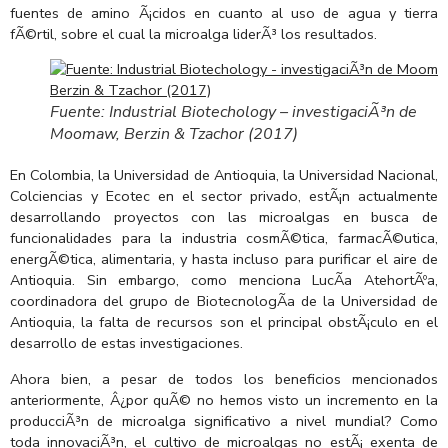
fuentes de amino Ã¡cidos en cuanto al uso de agua y tierra
fÃ©rtil, sobre el cual la microalga liderÃ³ los resultados.
Fuente: Industrial Biotechology – investigaciÃ³n de
Moomaw, Berzin & Tzachor (2017)
En Colombia, la Universidad de Antioquia, la Universidad Nacional,
Colciencias y Ecotec en el sector privado, estÃ¡n actualmente
desarrollando proyectos con las microalgas en busca de
funcionalidades para la industria cosmÃ©tica, farmacÃ©utica,
energÃ©tica, alimentaria, y hasta incluso para purificar el aire de
Antioquia. Sin embargo, como menciona LucÃ­a AtehortÃºa,
coordinadora del grupo de BiotecnologÃ­a de la Universidad de
Antioquia, la falta de recursos son el principal obstÃ¡culo en el
desarrollo de estas investigaciones.
Ahora bien, a pesar de todos los beneficios mencionados
anteriormente, Â¿por quÃ© no hemos visto un incremento en la
producciÃ³n de microalga significativo a nivel mundial? Como
toda innovaciÃ³n, el cultivo de microalgas no estÃ¡ exenta de