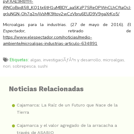
pyFXAE9R8YH-
jRNCoBpdl58_KQ1tx6tH1uMBDY_aaSKzP7SReOPWnCLhCftaOcJ-
qrJuNGN-Oh7q2nAVsMK9Itoy2wCzVbru6EUD9V9gaXrKo5/
Microalgas para la industrias. (27 de mayo de 2016).
El
Espectador,
retirado de
https://www.elespectador.com/noticias/medio-
ambiente/microalgas-industrias-articulo-634891
algas
,
investigaciÃƒÂ³n y desarrollo
,
microalgas
,
Etiquetas:
nori
,
sobrepesca
,
sushi
Noticias Relacionadas
Cajamarca: La Raíz de un Futuro que Nace de la
Tierra
Cajamarca y el valor agregado de la arracacha a
través de ASABIO