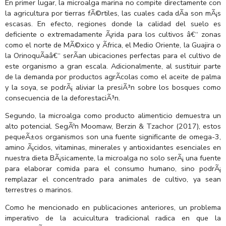
En primer lugar, la microalga marina no compite directamente con
la agricultura por tierras fÃ©rtiles, las cuales cada dÃ­a son mÃ¡s
escasas. En efecto, regiones donde la calidad del suelo es
deficiente o extremadamente Ã¡rida para los cultivos â€“ zonas
como el norte de MÃ©xico y Ãfrica, el Medio Oriente, la Guajira o
la OrinoquÃ­aâ€“ serÃ­an ubicaciones perfectas para el cultivo de
este organismo a gran escala. Adicionalmente, al sustituir parte
de la demanda por productos agrÃ­colas como el aceite de palma
y la soya, se podrÃ¡ aliviar la presiÃ³n sobre los bosques como
consecuencia de la deforestaciÃ³n.
Segundo, la microalga como producto alimenticio demuestra un
alto potencial. SegÃºn Moomaw, Berzin & Tzachor (2017), estos
pequeÃ±os organismos son una fuente significante de omega-3,
amino Ã¡cidos, vitaminas, minerales y antioxidantes esenciales en
nuestra dieta BÃ¡sicamente, la microalga no solo serÃ¡ una fuente
para elaborar comida para el consumo humano, sino podrÃ¡
remplazar el concentrado para animales de cultivo, ya sean
terrestres o marinos.
Como he mencionado en publicaciones anteriores, un problema
imperativo de la acuicultura tradicional radica en que la