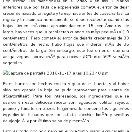
Por Ãºltimo, les mencionÃ© en el video y en mis 2 diarios
anteriores que por falta de experiencia cometÃ­ el error de dejar
crecer demasiado la rugula y la espinaca antes de cosecharlas. La
rugula y la espinaca normalmente se debe recolectar cuando las
hojas tienen mÃ¡ximo aproximadamente 15 centÃ­metros de
largo, hay veces que la recolectan cuando es mÃ¡s pequeÃ±a (10
centÃ­metros). Pero cometÃ­ el error de dejarla crecer mÃ¡s de 30
centÃ­metros, de hecho hubo hojas que midieron mÃ¡s de 35
centÃ­metros de largo. Sin embargo, este fue un error que una
amiga vegana aprovechÃ³ para cocinar â€˜burrosâ€™ versiÃ³n
vegetales:
Estos burros son hechos con la rugula de mi huerta, y al haber
sido tan grande la hoja se pudo aprovechar para usarse de
â€œtortillaâ€. Para los interesados, los ingredientes que se
usaron en esta deliciosa receta son: aguacate, coliflor rayado,
pepino y tomate en trozos. El germinado contiene los siguientes
ingredientes licuados que son alfalfa, zucchini, limÃ³n y semillas
de ajonjolÃ­, y por Ãºltimo salsa de pimentÃ³n.
Esto es todo por hoy, pero en el prÃ³ximo diario explicarÃ© la