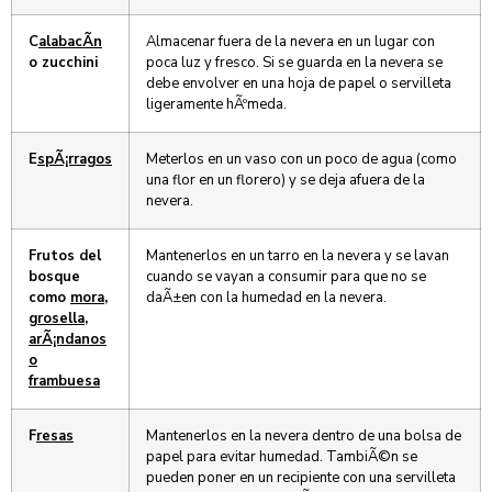
C
alabacÃ­n
Almacenar fuera de la nevera en un lugar con
o zucchini
poca luz y fresco. Si se guarda en la nevera se
debe envolver en una hoja de papel o servilleta
ligeramente hÃºmeda.
E
spÃ¡rragos
Meterlos en un vaso con un poco de agua (como
una flor en un florero) y se deja afuera de la
nevera.
Frutos del
Mantenerlos en un tarro en la nevera y se lavan
bosque
cuando se vayan a consumir para que no se
como
mora,
daÃ±en con la humedad en la nevera.
grosella,
arÃ¡ndanos
o
frambuesa
F
resas
Mantenerlos en la nevera dentro de una bolsa de
papel para evitar humedad. TambiÃ©n se
pueden poner en un recipiente con una servilleta