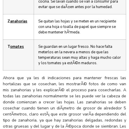
cocina. Se lavan cuando se van a consumir para
evitar que se daÃ±en antes por la humedad.
Z
anahorias
Se quitan las hojas y se meten en un recipiente
con una hoja o toalla de papel que siempre se
debe mantener hÃºmeda.
T
omates
Se guardan en un lugar fresco. No hace falta
meterlos en la nevera a menos de que las
temperaturas sean muy altas y haga mucho calor
y los tomates ya estÃ©n maduros.
Ahora que ya les di indicaciones para mantener frescas las
hortalizas que se cosechan, les mostrarÃ© fotos de como van
mis zanahorias y les explicarÃ© el proceso para cosecharlas. A
todas las zanahorias normalmente se les puede ver la cabeza de
donde comienzan a crecer las hojas. Las zanahorias se deben
cosechar cuando tienen un diÃ¡metro de grosor de alrededor 5
centÃ­metros, claro estÃ¡ que este grosor varÃ­a dependiendo del
tipo de zanahoria, ya que hay zanahorias delgadas, redondas y
otras gruesas y del lugar y de la Ã©poca donde se siembran. Les