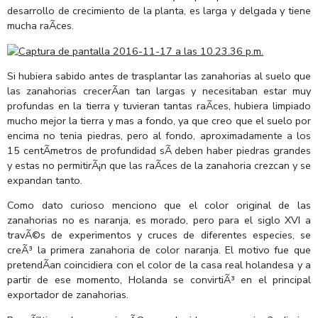
desarrollo de crecimiento de la planta, es larga y delgada y tiene
mucha raÃ­ces.
Si hubiera sabido antes de trasplantar las zanahorias al suelo que
las zanahorias crecerÃ­an tan largas y necesitaban estar muy
profundas en la tierra y tuvieran tantas raÃ­ces, hubiera limpiado
mucho mejor la tierra y mas a fondo, ya que creo que el suelo por
encima no tenia piedras, pero al fondo, aproximadamente a los
15 centÃ­metros de profundidad sÃ­ deben haber piedras grandes
y estas no permitirÃ¡n que las raÃ­ces de la zanahoria crezcan y se
expandan tanto.
Como dato curioso menciono que el color original de las
zanahorias no es naranja, es morado, pero para el siglo XVI a
travÃ©s de experimentos y cruces de diferentes especies, se
creÃ³ la primera zanahoria de color naranja. El motivo fue que
pretendÃ­an coincidiera con el color de la casa real holandesa y a
partir de ese momento, Holanda se convirtiÃ³ en el principal
exportador de zanahorias.