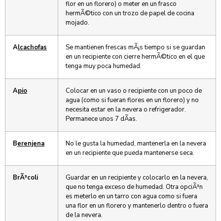
flor en un florero) o meter en un frasco
hermÃ©tico con un trozo de papel de cocina
mojado.
A
lcachofas
Se mantienen frescas mÃ¡s tiempo si se guardan
en un recipiente con cierre hermÃ©tico en el que
tenga muy poca humedad.
A
pio
Colocar en un vaso o recipiente con un poco de
agua (como si fueran flores en un florero) y no
necesita estar en la nevera o refrigerador.
Permanece unos 7 dÃ­as.
B
erenjena
No le gusta la humedad, mantenerla en la nevera
en un recipiente que pueda mantenerse seca.
B
rÃ³coli
Guardar en un recipiente y colocarlo en la nevera,
que no tenga exceso de humedad. Otra opciÃ³n
es meterlo en un tarro con agua como si fuera
una flor en un florero y mantenerlo dentro o fuera
de la nevera.