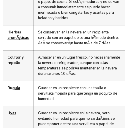
o papel de cocina. Si estÃ¡n maduras y no se van
a consumir inmediatamente se puede hacer
mermelada o bien congelarlas y usarlas para
helados y batidos.
H
ierbas
Se conservan en la nevera en un recipiente
aromÃ¡ticas
cerrado con un papel de cocina hÃºmedo dentro.
AsÃ­ se conservarÃ¡n hasta mÃ¡s de 7 dÃ­as.
C
oliflor
y
Almacenar en un lugar fresco, no necesariamente
repollo
la nevera o refrigerador, aunque con altas
temperaturas se podrÃ­a mantener en la nevera
durante unos 10 dÃ­as.
Ru
gula
Guardar en un recipiente con una toalla o
servilleta mojada para que tenga un poquito de
humedad.
U
vas
Guardar en un recipiente en la nevera, pero
evitando humedad para que no se daÃ±en, se
puede poner dentro una servilleta o papel de