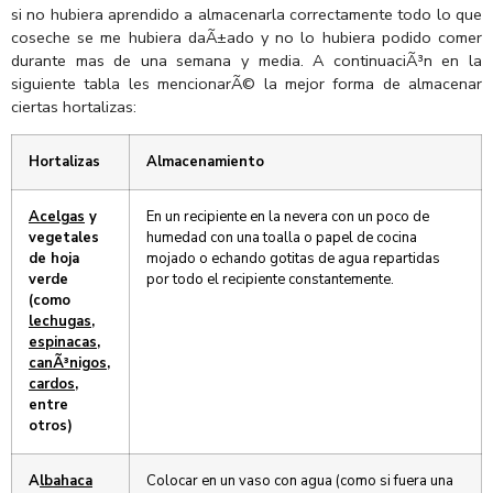
si no hubiera aprendido a almacenarla correctamente todo lo que
coseche se me hubiera daÃ±ado y no lo hubiera podido comer
durante mas de una semana y media. A continuaciÃ³n en la
siguiente tabla les mencionarÃ© la mejor forma de almacenar
ciertas hortalizas:
Hortalizas
Almacenamiento
Acelgas
y
En un recipiente en la nevera con un poco de
vegetales
humedad con una toalla o papel de cocina
de hoja
mojado o echando gotitas de agua repartidas
verde
por todo el recipiente constantemente.
(como
lechugas
,
espinacas
,
canÃ³nigos
,
cardos
,
entre
otros)
A
lbahaca
Colocar en un vaso con agua (como si fuera una