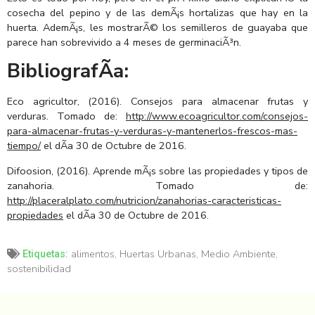
cosecha del pepino y de las demÃ¡s hortalizas que hay en la
huerta. AdemÃ¡s, les mostrarÃ© los semilleros de guayaba que
parece han sobrevivido a 4 meses de germinaciÃ³n.
BibliografÃ­a:
Eco agricultor, (2016). Consejos para almacenar frutas y
verduras. Tomado de:
http://www.ecoagricultor.com/consejos-
para-almacenar-frutas-y-verduras-y-mantenerlos-frescos-mas-
tiempo/
el dÃ­a 30 de Octubre de 2016.
Difoosion, (2016). Aprende mÃ¡s sobre las propiedades y tipos de
zanahoria. Tomado de:
http://placeralplato.com/nutricion/zanahorias-caracteristicas-
propiedades
el dÃ­a 30 de Octubre de 2016.
alimentos
,
Huertas Urbanas
,
Medio Ambiente
,
Etiquetas:
sostenibilidad