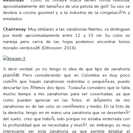
Redondas
: Como su nombre indica tienen forma redonda,
aproximadamente del tamaÃ±o de una pelota de golf. Su uso se
destina a cocina gourmet y a la industria de la congelaciÃ³n y
enlatados.
Chantenay
: Muy similares a las zanahorias Nantes, se distinguen
por medir aproximadamente entre 12 y 15 cm. Su color es
naranja pero cerca de las hojas podemos encontrar tonos
morado-verdosoâ€ (Difoosion, 2016).
A decir verdad, yo no tengo ni idea de que tipo de zanahoria
plantÃ©. Pero considerando que en Colombia es muy poco
comÃºn que hayan zanahorias redondas o pequeÃ±as, puedo
descartar los Ãºltimos dos tipos. TodavÃ­a considero que le falta
mucho tiempo a mis zanahorias para ser cosechadas, ya que
como pueden apreciar en las fotos, el diÃ¡metro de mis
zanahorias es de tan solo un centÃ­metro y medio. En la foto de
la derecha, tengo en mi mano una zanahoria que se desenterrÃ³
del suelo, creo que habrÃ¡ sido porque no estaba enterrada con
la profundidad que se necesitaba y muriÃ³, sin embargo, es muy
interesante ver esta zanahoria ya que permite detallar el