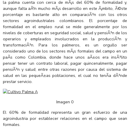
la palma cuenta con cerca de mÃ¡s del 60% de formalidad y,
aunque falta aÃºn mucho mÃ¡s desarrollo en este Ã¡mbito, Ã©ste
porcentaje es bastante alto en comparaciÃ³n con los otros
sectores agroindustriales colombianos. El porcentaje de
formalidad en el empleo rural se mide generalmente por los
niveles de coberturas en seguridad social, salud y pensiÃ³n de los
operarios y empleados involucrados en la producciÃ³n y
transformaciÃ³n. Para los palmeros, es un orgullo ser
considerado uno de los sectores mÃ¡s formales del campo en un
paÃ­s como Colombia, donde hace unos aÃ±os era insÃ³lito
pensar tener un contrato laboral, pagar quincenalmente, pagar
pensiÃ³n y salud; entre otras razones por causa del sistema de
salud en las pequeÃ±as poblaciones, el cual no tenÃ­a dÃ³nde
prestar servicio.
Imagen 0
El 60% de formalidad representa un gran esfuerzo de una
agroindustria por establecer relaciones en el campo que sean
formales.