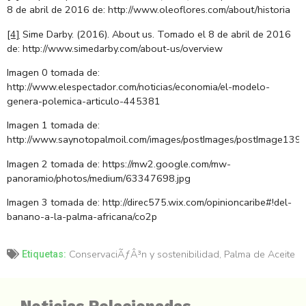
8 de abril de 2016 de: http://www.oleoflores.com/about/historia
[4]
Sime Darby. (2016). About us. Tomado el 8 de abril de 2016
de: http://www.simedarby.com/about-us/overview
Imagen 0 tomada de:
http://www.elespectador.com/noticias/economia/el-modelo-
genera-polemica-articulo-445381
Imagen 1 tomada de:
http://www.saynotopalmoil.com/images/postImages/postImage139
Imagen 2 tomada de: https://mw2.google.com/mw-
panoramio/photos/medium/63347698.jpg
Imagen 3 tomada de: http://direc575.wix.com/opinioncaribe#!del-
banano-a-la-palma-africana/co2p
ConservaciÃƒÂ³n y sostenibilidad
,
Palma de Aceite
Etiquetas: