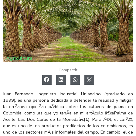
Agricultura
Compartir
Juan Fernando, Ingeniero Industrial Uniandino (graduado en
1999), es una persona dedicada a defender la realidad y mitigar
la errÃ³nea opiniÃ³n pÃºblica sobre los cultivos de palma en
Colombia, como las que yo tenÃ­a en mi artÃ­culo â€œPalma de
Aceite: Las Dos Caras de la Monedaâ€
(1)
. Para Ã©l, el cafÃ©,
que es uno de los productos predilectos de los colombianos, es
uno de los sectores mÃ¡s informales del campo. En cambio, el de