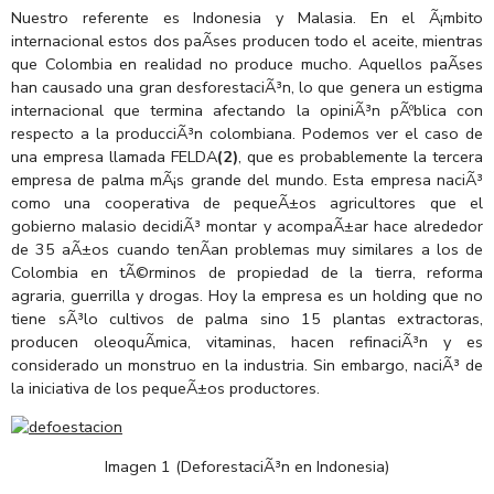
Nuestro referente es Indonesia y Malasia. En el Ã¡mbito
internacional estos dos paÃ­ses producen todo el aceite, mientras
que Colombia en realidad no produce mucho. Aquellos paÃ­ses
han causado una gran desforestaciÃ³n, lo que genera un estigma
internacional que termina afectando la opiniÃ³n pÃºblica con
respecto a la producciÃ³n colombiana. Podemos ver el caso de
una empresa llamada FELDA
(2)
, que es probablemente la tercera
empresa de palma mÃ¡s grande del mundo. Esta empresa naciÃ³
como una cooperativa de pequeÃ±os agricultores que el
gobierno malasio decidiÃ³ montar y acompaÃ±ar hace alrededor
de 35 aÃ±os cuando tenÃ­an problemas muy similares a los de
Colombia en tÃ©rminos de propiedad de la tierra, reforma
agraria, guerrilla y drogas. Hoy la empresa es un holding que no
tiene sÃ³lo cultivos de palma sino 15 plantas extractoras,
producen oleoquÃ­mica, vitaminas, hacen refinaciÃ³n y es
considerado un monstruo en la industria. Sin embargo, naciÃ³ de
la iniciativa de los pequeÃ±os productores.
Imagen 1 (DeforestaciÃ³n en Indonesia)