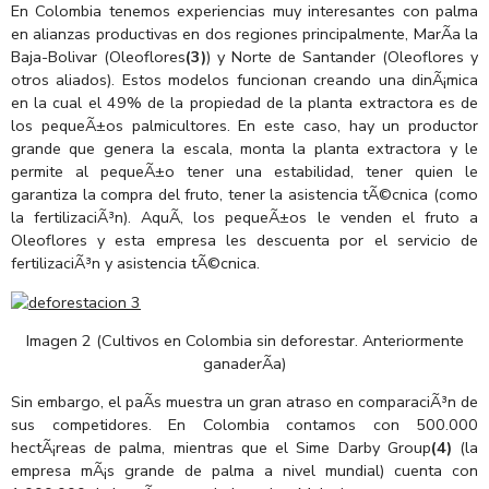
En Colombia tenemos experiencias muy interesantes con palma
en alianzas productivas en dos regiones principalmente, MarÃ­a la
Baja-Bolivar (Oleoflores
(3)
) y Norte de Santander (Oleoflores y
otros aliados). Estos modelos funcionan creando una dinÃ¡mica
en la cual el 49% de la propiedad de la planta extractora es de
los pequeÃ±os palmicultores. En este caso, hay un productor
grande que genera la escala, monta la planta extractora y le
permite al pequeÃ±o tener una estabilidad, tener quien le
garantiza la compra del fruto, tener la asistencia tÃ©cnica (como
la fertilizaciÃ³n). AquÃ­, los pequeÃ±os le venden el fruto a
Oleoflores y esta empresa les descuenta por el servicio de
fertilizaciÃ³n y asistencia tÃ©cnica.
Imagen 2 (Cultivos en Colombia sin deforestar. Anteriormente
ganaderÃ­a)
Sin embargo, el paÃ­s muestra un gran atraso en comparaciÃ³n de
sus competidores. En Colombia contamos con 500.000
hectÃ¡reas de palma, mientras que el Sime Darby Group
(4)
(la
empresa mÃ¡s grande de palma a nivel mundial) cuenta con