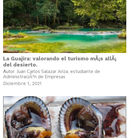
Turismo
La Guajira: valorando el turismo mÃ¡s allÃ¡
del desierto.
Juan Carlos Salazar Ariza, estudiante de
Autor:
AdministraciÃ³n de Empresas
Diciembre 1, 2021