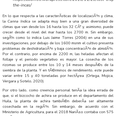
the-incas/
En lo que respecta a las caracterÃ­sticas de localizaciÃ³n y clima,
la
Canna Indica
se adapta muy bien a una gran diversidad de
climas que van desde los 16 hasta los 32 CÂ° y, asimismo, puede
crecer desde el nivel del mar hasta los 2700 m. Sin embargo,
segÃºn como lo indica Luis Jaime Torres (2004) en una de sus
investigaciones, por debajo de los 1600 msnm el cultivo presenta
problemas de deshidrataciÃ³n y baja concentraciÃ³n de almidÃ³n.
Por el contrario, por encima de 2200 m, las heladas afectan el
follaje y el periodo vegetativo es mayor. La cosecha de los
rizomas se produce entre los 10 y 14 meses despuÃ©s de la
siembra de la planta. Y en tÃ©rminos de rendimiento, este puede
variar entre 15 y 40 toneladas por hectÃ¡rea (Ortega, Mojica,
Vergara y Sotelo, 2020).
Por otro lado, como creencia personal tenÃ­a la idea errada de
que, si el bizcocho de achira se produce en el departamento del
Huila, la planta de achira tambiÃ©n deberÃ­a ser altamente
cosechada en la regiÃ³n. Sin embargo, de acuerdo con el
Ministerio de Agricultura, para el 2018 NariÃ±o contaba con 575