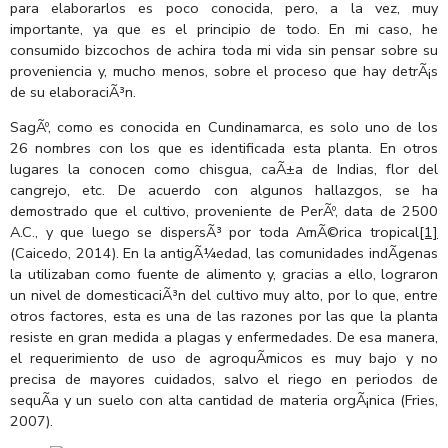
para elaborarlos es poco conocida, pero, a la vez, muy
importante, ya que es el principio de todo. En mi caso, he
consumido bizcochos de achira toda mi vida sin pensar sobre su
proveniencia y, mucho menos, sobre el proceso que hay detrÃ¡s
de su elaboraciÃ³n.
SagÃº, como es conocida en Cundinamarca, es solo uno de los
26 nombres con los que es identificada esta planta. En otros
lugares la conocen como chisgua, caÃ±a de Indias, flor del
cangrejo, etc. De acuerdo con algunos hallazgos, se ha
demostrado que el cultivo, proveniente de PerÃº, data de 2500
A.C., y que luego se dispersÃ³ por toda AmÃ©rica tropical
[1]
(Caicedo, 2014). En la antigÃ¼edad, las comunidades indÃ­genas
la utilizaban como fuente de alimento y, gracias a ello, lograron
un nivel de domesticaciÃ³n del cultivo muy alto, por lo que, entre
otros factores, esta es una de las razones por las que la planta
resiste en gran medida a plagas y enfermedades. De esa manera,
el requerimiento de uso de agroquÃ­micos es muy bajo y no
precisa de mayores cuidados, salvo el riego en periodos de
sequÃ­a y un suelo con alta cantidad de materia orgÃ¡nica (Fries,
2007).