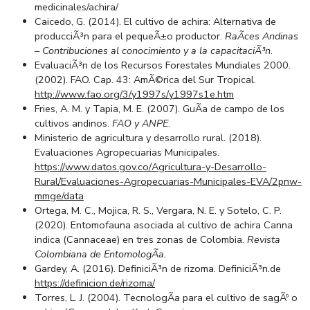
medicinales/achira/
Caicedo, G. (2014). El cultivo de achira: Alternativa de
producciÃ³n para el pequeÃ±o productor.
RaÃ­ces Andinas
– Contribuciones al conocimiento y a la capacitaciÃ³n
.
EvaluaciÃ³n de los Recursos Forestales Mundiales 2000.
(2002). FAO. Cap. 43: AmÃ©rica del Sur Tropical.
http://www.fao.org/3/y1997s/y1997s1e.htm
Fries, A. M. y Tapia, M. E. (2007). GuÃ­a de campo de los
cultivos andinos.
FAO y ANPE
.
Ministerio de agricultura y desarrollo rural. (2018).
Evaluaciones Agropecuarias Municipales.
https://www.datos.gov.co/Agricultura-y-Desarrollo-
Rural/Evaluaciones-Agropecuarias-Municipales-EVA/2pnw-
mmge/data
Ortega, M. C., Mojica, R. S., Vergara, N. E. y Sotelo, C. P.
(2020). Entomofauna asociada al cultivo de achira Canna
indica (Cannaceae) en tres zonas de Colombia.
Revista
Colombiana de EntomologÃ­a
.
Gardey, A. (2016). DefiniciÃ³n de rizoma. DefiniciÃ³n.de
https://definicion.de/rizoma/
Torres, L. J. (2004). TecnologÃ­a para el cultivo de sagÃº o