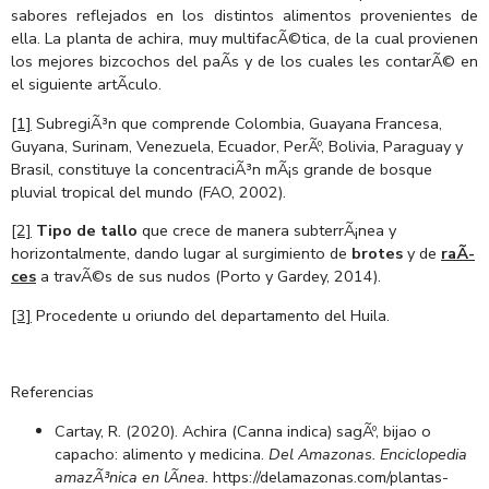
sabores reflejados en los distintos alimentos provenientes de
ella. La planta de achira, muy multifacÃ©tica, de la cual provienen
los mejores bizcochos del paÃ­s y de los cuales les contarÃ© en
el siguiente artÃ­culo.
[1]
SubregiÃ³n que comprende Colombia, Guayana Francesa,
Guyana, Surinam, Venezuela, Ecuador, PerÃº, Bolivia, Paraguay y
Brasil, constituye la concentraciÃ³n mÃ¡s grande de bosque
pluvial tropical del mundo (FAO, 2002).
[2]
Tipo de tallo
que crece de manera subterrÃ¡nea y
horizontalmente, dando lugar al surgimiento de
brotes
y de
raÃ­
ces
a travÃ©s de sus nudos (Porto y Gardey, 2014).
[3]
Procedente u oriundo del departamento del Huila.
Referencias
Cartay, R. (2020). Achira (Canna indica) sagÃº, bijao o
capacho: alimento y medicina.
Del Amazonas. Enciclopedia
amazÃ³nica en lÃ­nea.
https://delamazonas.com/plantas-