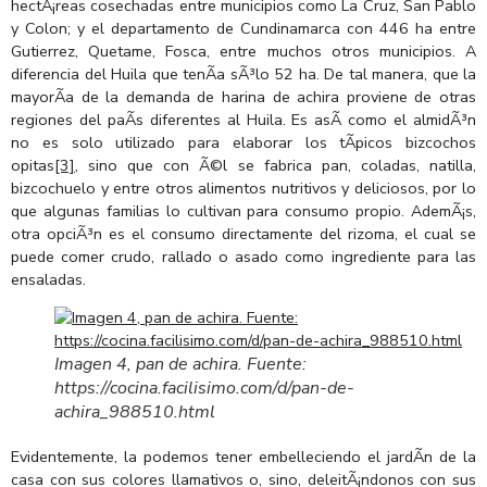
hectÃ¡reas cosechadas entre municipios como La Cruz, San Pablo
y Colon; y el departamento de Cundinamarca con 446 ha entre
Gutierrez, Quetame, Fosca, entre muchos otros municipios. A
diferencia del Huila que tenÃ­a sÃ³lo 52 ha. De tal manera, que la
mayorÃ­a de la demanda de harina de achira proviene de otras
regiones del paÃ­s diferentes al Huila. Es asÃ­ como el almidÃ³n
no es solo utilizado para elaborar los tÃ­picos bizcochos
opitas
[3]
, sino que con Ã©l se fabrica pan, coladas, natilla,
bizcochuelo y entre otros alimentos nutritivos y deliciosos, por lo
que algunas familias lo cultivan para consumo propio. AdemÃ¡s,
otra opciÃ³n es el consumo directamente del rizoma, el cual se
puede comer crudo, rallado o asado como ingrediente para las
ensaladas.
Imagen 4, pan de achira. Fuente:
https://cocina.facilisimo.com/d/pan-de-
achira_988510.html
Evidentemente, la podemos tener embelleciendo el jardÃ­n de la
casa con sus colores llamativos o, sino, deleitÃ¡ndonos con sus