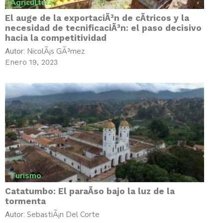
Agricultura
El auge de la exportaciÃ³n de cÃ­tricos y la
necesidad de tecnificaciÃ³n: el paso decisivo
hacia la competitividad
NicolÃ¡s GÃ³mez
Autor:
Enero 19, 2023
Turismo
Catatumbo: El paraÃ­so bajo la luz de la
tormenta
SebastiÃ¡n Del Corte
Autor: