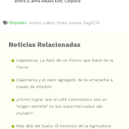
achira (Canna edules Ker).
Corpoica
.
Achira
,
cultivo
,
Huila
,
rizoma
,
SagÃƒÂº
Etiquetas:
Noticias Relacionadas
Cajamarca: La Raíz de un Futuro que Nace de la
Tierra
Cajamarca y el valor agregado de la arracacha a
través de ASABIO
¿Cómo lograr que el café colombiano sea un
“origen estrella” en los supermercados del
mundo?
Más allá del Suelo: El Ascenso de la Agricultura