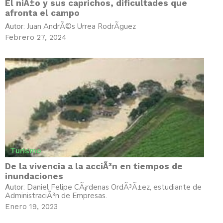
El niÃ±o y sus caprichos, dificultades que
afronta el campo
Juan AndrÃ©s Urrea RodrÃ­guez
Autor:
Febrero 27, 2024
Turismo
De la vivencia a la acciÃ³n en tiempos de
inundaciones
Daniel Felipe CÃ¡rdenas OrdÃ³Ã±ez, estudiante de
Autor:
AdministraciÃ³n de Empresas.
Enero 19, 2023