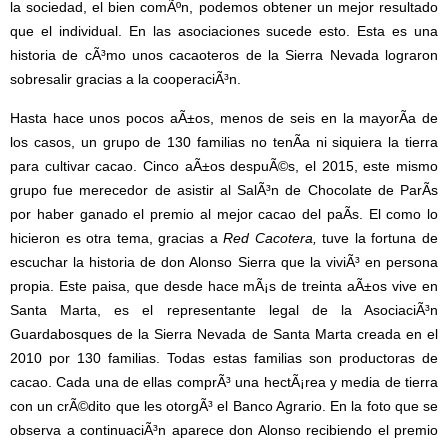
la sociedad, el bien comÃºn, podemos obtener un mejor resultado
que el individual. En las asociaciones sucede esto. Esta es una
historia de cÃ³mo unos cacaoteros de la Sierra Nevada lograron
sobresalir gracias a la cooperaciÃ³n.
Hasta hace unos pocos aÃ±os, menos de seis en la mayorÃ­a de
los casos, un grupo de 130 familias no tenÃ­a ni siquiera la tierra
para cultivar cacao. Cinco aÃ±os despuÃ©s, el 2015, este mismo
grupo fue merecedor de asistir al SalÃ³n de Chocolate de ParÃ­s
por haber ganado el premio al mejor cacao del paÃ­s. El como lo
hicieron es otra tema, gracias a
Red Cacotera,
tuve la fortuna de
escuchar la historia de don Alonso Sierra que la viviÃ³ en persona
propia. Este paisa, que desde hace mÃ¡s de treinta aÃ±os vive en
Santa Marta, es el representante legal de la AsociaciÃ³n
Guardabosques de la Sierra Nevada de Santa Marta creada en el
2010 por 130 familias. Todas estas familias son productoras de
cacao. Cada una de ellas comprÃ³ una hectÃ¡rea y media de tierra
con un crÃ©dito que les otorgÃ³ el Banco Agrario. En la foto que se
observa a continuaciÃ³n aparece don Alonso recibiendo el premio