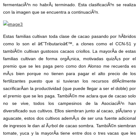
fermentaciÃ³n no habrÃ¡ terminado. Esta clasificaciÃ³n se realiza
con la imagen que se encuentra a continuaciÃ³n.
Estas familias cultivan toda clase de cacao pasando por hÃ­bridos
como lo son el â€˜Tributarioâ€™, a clones como el CCN-51 y
tambiÃ©n cultivan gustosos cacaos criollos. La mayorÃ­a de estas
familias cultivan de forma orgÃ¡nica, motivadas quizÃ¡s por el
premio que se les paga pero como don Alonso me recuerda es
mÃ¡s bien porque no tienen para pagar el alto precio de los
fertilizantes puesto que si tuvieran los recursos difÃ­cilmente
sacrificarÃ­an la productividad (que puede llegar a ser el doble) por
el premio que se les paga. TambiÃ©n me aclara que de cacao solo
no se vive, todos los campesinos de la AsociaciÃ³n han
diversificado sus cultivos. Ellos siembran junto al cacao, plÃ¡tano y
aguacate, estos dos cultivos ademÃ¡s de ser una fuente adicional
de ingresos le dan al Ã¡rbol de cacao sombra. TambiÃ©n siembran
tomate, yuca y la mayorÃ­a tiene entre dos o tres vacas que les