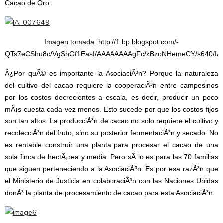
Cacao de Oro.
Imagen tomada: http://1.bp.blogspot.com/-
QTs7eCShu8c/VgShGf1EasI/AAAAAAAAgFc/kBzoNHemeCY/s640/IA_
Â¿Por quÃ© es importante la AsociaciÃ³n? Porque la naturaleza
del cultivo del cacao requiere la cooperaciÃ³n entre campesinos
por los costos decrecientes a escala, es decir, producir un poco
mÃ¡s cuesta cada vez menos. Esto sucede por que los costos fijos
son tan altos. La producciÃ³n de cacao no solo requiere el cultivo y
recolecciÃ³n del fruto, sino su posterior fermentaciÃ³n y secado. No
es rentable construir una planta para procesar el cacao de una
sola finca de hectÃ¡rea y media. Pero sÃ­ lo es para las 70 familias
que siguen perteneciendo a la AsociaciÃ³n. Es por esa razÃ³n que
el Ministerio de Justicia en colaboraciÃ³n con las Naciones Unidas
donÃ³ la planta de procesamiento de cacao para esta AsociaciÃ³n.