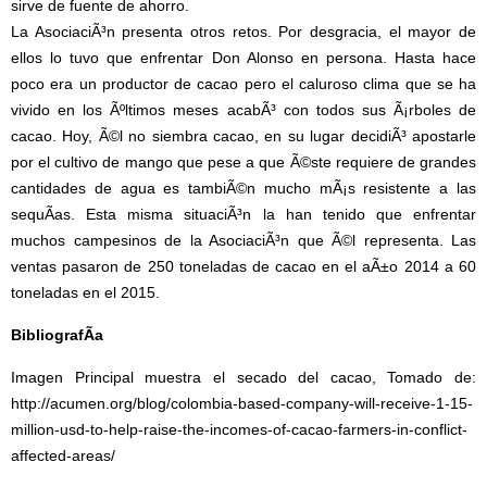
sirve de fuente de ahorro.
La AsociaciÃ³n presenta otros retos. Por desgracia, el mayor de
ellos lo tuvo que enfrentar Don Alonso en persona. Hasta hace
poco era un productor de cacao pero el caluroso clima que se ha
vivido en los Ãºltimos meses acabÃ³ con todos sus Ã¡rboles de
cacao. Hoy, Ã©l no siembra cacao, en su lugar decidiÃ³ apostarle
por el cultivo de mango que pese a que Ã©ste requiere de grandes
cantidades de agua es tambiÃ©n mucho mÃ¡s resistente a las
sequÃ­as. Esta misma situaciÃ³n la han tenido que enfrentar
muchos campesinos de la AsociaciÃ³n que Ã©l representa. Las
ventas pasaron de 250 toneladas de cacao en el aÃ±o 2014 a 60
toneladas en el 2015.
BibliografÃ­a
Imagen Principal muestra el secado del cacao, Tomado de:
http://acumen.org/blog/colombia-based-company-will-receive-1-15-
million-usd-to-help-raise-the-incomes-of-cacao-farmers-in-conflict-
affected-areas/