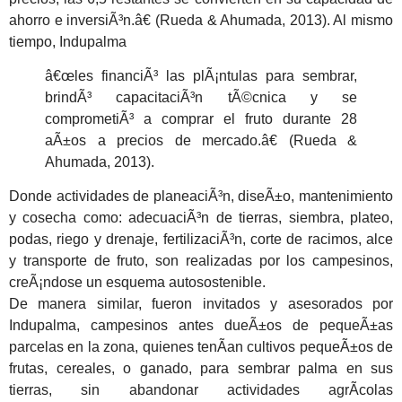
ahorro e inversiÃ³n.â€ (Rueda & Ahumada, 2013). Al mismo
tiempo, Indupalma
â€œles financiÃ³ las plÃ¡ntulas para sembrar,
brindÃ³ capacitaciÃ³n tÃ©cnica y se
comprometiÃ³ a comprar el fruto durante 28
aÃ±os a precios de mercado.â€ (Rueda &
Ahumada, 2013).
Donde actividades de planeaciÃ³n, diseÃ±o, mantenimiento
y cosecha como: adecuaciÃ³n de tierras, siembra, plateo,
podas, riego y drenaje, fertilizaciÃ³n, corte de racimos, alce
y transporte de fruto, son realizadas por los campesinos,
creÃ¡ndose un esquema autosostenible.
De manera similar, fueron invitados y asesorados por
Indupalma, campesinos antes dueÃ±os de pequeÃ±as
parcelas en la zona, quienes tenÃ­an cultivos pequeÃ±os de
frutas, cereales, o ganado, para sembrar palma en sus
tierras, sin abandonar actividades agrÃ­colas