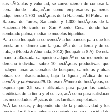
sus cÃ©dulas y voluntad, se convencieron de comprar la
tierra donde trabajarÃ­an como empresarios palmeros,
adquiriendo 1.700 hectÃ¡reas de la Hacienda El Palmar en
Sabana de Torres, Santander y 1.300 hectÃ¡reas de la
Hacienda Horizonte en San Alberto, Cesar, donde han
sembrado palma, mediante modelos tripartitos.
Para esto Indupalma convenciÃ³ a los bancos para que les
prestaran el dinero con la garantÃ­a de la tierra y de su
trabajo (Rueda & Ahumada, 2013) (Indupalma S.A). De esta
manera â€œcada campesino adquiriÃ³ en su momento un
derecho individual sobre 10 hectÃ¡reas productivas, que
incluyen unas adicionales de bosques, carreteras y otras
obras de infraestructura, bajo la figura jurÃ­dica de
en
comÃºn y proindiviso
29
.
De ese nÃºmero de hectÃ¡reas, se
espera que 3,5 sean utilizadas para pagar las cuotas
crediticias de la tierra y el cultivo, asÃ­ como para satisfacer
las necesidades bÃ¡sicas de las familias propietarias.
AsÃ­ las cosas, y dependiendo de la productividad y los
precios, las 6,5 restantes se convierten en su capacidad de