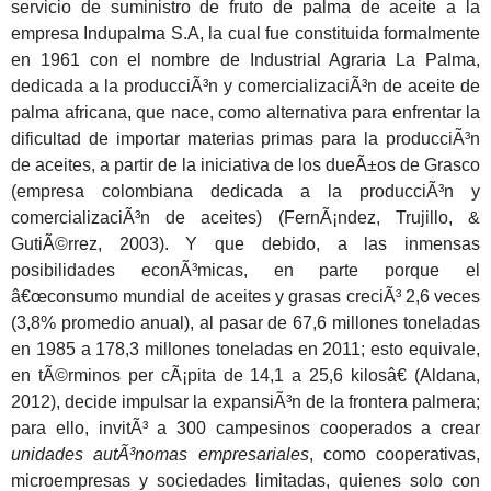
servicio de suministro de fruto de palma de aceite a la
empresa Indupalma S.A, la cual fue constituida formalmente
en 1961 con el nombre de Industrial Agraria La Palma,
dedicada a la producciÃ³n y comercializaciÃ³n de aceite de
palma africana, que nace, como alternativa para enfrentar la
dificultad de importar materias primas para la producciÃ³n
de aceites, a partir de la iniciativa de los dueÃ±os de Grasco
(empresa colombiana dedicada a la producciÃ³n y
comercializaciÃ³n de aceites) (FernÃ¡ndez, Trujillo, &
GutiÃ©rrez, 2003). Y que debido, a las inmensas
posibilidades econÃ³micas, en parte porque el
â€œconsumo mundial de aceites y grasas creciÃ³ 2,6 veces
(3,8% promedio anual), al pasar de 67,6 millones toneladas
en 1985 a 178,3 millones toneladas en 2011; esto equivale,
en tÃ©rminos per cÃ¡pita de 14,1 a 25,6 kilosâ€ (Aldana,
2012), decide impulsar la expansiÃ³n de la frontera palmera;
para ello, invitÃ³ a 300 campesinos cooperados a crear
unidades autÃ³nomas empresariales
, como cooperativas,
microempresas y sociedades limitadas, quienes solo con