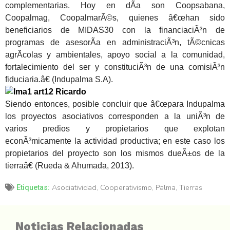
complementarias. Hoy en dÃ­a son Coopsabana,
Coopalmag, CoopalmarÃ©s, quienes â€œhan sido
beneficiarios de MIDAS30 con la financiaciÃ³n de
programas de asesorÃ­a en administraciÃ³n, tÃ©cnicas
agrÃ­colas y ambientales, apoyo social a la comunidad,
fortalecimiento del ser y constituciÃ³n de una comisiÃ³n
fiduciaria.â€ (Indupalma S.A).
Siendo entonces, posible concluir que â€œpara Indupalma
los proyectos asociativos corresponden a la uniÃ³n de
varios predios y propietarios que explotan
econÃ³micamente la actividad productiva; en este caso los
propietarios del proyecto son los mismos dueÃ±os de la
tierraâ€ (Rueda & Ahumada,
2013).
Asociatividad
,
Cooperativismo
,
Palma
,
Tierras
Etiquetas:
Noticias Relacionadas