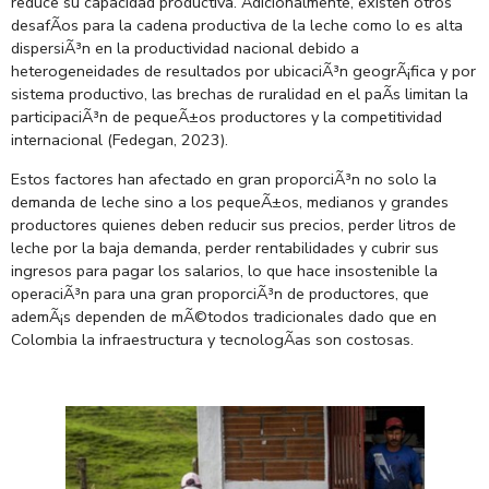
reduce su capacidad productiva. Adicionalmente, existen otros
desafÃ­os para la cadena productiva de la leche como lo es alta
dispersiÃ³n en la productividad nacional debido a
heterogeneidades de resultados por ubicaciÃ³n geogrÃ¡fica y por
sistema productivo, las brechas de ruralidad en el paÃ­s limitan la
participaciÃ³n de pequeÃ±os productores y la competitividad
internacional (Fedegan, 2023).
Estos factores han afectado en gran proporciÃ³n no solo la
demanda de leche sino a los pequeÃ±os, medianos y grandes
productores quienes deben reducir sus precios, perder litros de
leche por la baja demanda, perder rentabilidades y cubrir sus
ingresos para pagar los salarios, lo que hace insostenible la
operaciÃ³n para una gran proporciÃ³n de productores, que
ademÃ¡s dependen de mÃ©todos tradicionales dado que en
Colombia la infraestructura y tecnologÃ­as son costosas.