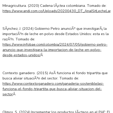
Minagricultura. (2020) Cadena lÃ¡ctea colombiana. Tomado de:
https://www.andi.com.co/Uploads/20200430_DT_AnalSitLecheLar
SÃ¡nchez, J. (2024) Gobierno Petro anunciÃ³ que investigarÃ¡ la
importaciÃ³n de leche en polvo desde Estados Unidos: esta es la
razÃ³n. Tomado de:
https://www.infobae.com/colombia/2024/07/05/gobierno-petro-
anuncio-que-investigara-la-importacion-de-leche-en-polvo-
desde-estados-unidos/
Â
Contexto ganadero. (2015) AsÃ­ funciona el fondo tripartita que
busca aliviar situaciÃ³n del sector. Tomado de:
https://www.contextoganadero.com/ganaderia-sostenible/asi-
funciona-el-fondo-tripartita-que-busca-aliviar-situacion-del-
sector
Â
Olmos, S. (2024) Incrementar los productos lÃ¡cteos en el PAE: El