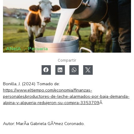
ANeIA
,
Pecuaria
Compartir
Bonilla, J. (2024) Tomado de:
https://www.eltiempo.com/economia/finanzas-
personales/productores-de-leche-alarmados-por-baja-demanda-
alpina-y-alqueria-redujeron-su-compra-3353709
Â
Autor:
MarÃ­a Gabriela GÃ³mez Coronado.