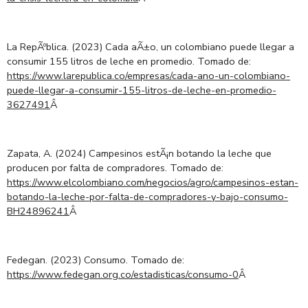
La RepÃºblica. (2023) Cada aÃ±o, un colombiano puede llegar a
consumir 155 litros de leche en promedio. Tomado de:
https://www.larepublica.co/empresas/cada-ano-un-colombiano-
puede-llegar-a-consumir-155-litros-de-leche-en-promedio-
3627491
Â
Zapata, A. (2024) Campesinos estÃ¡n botando la leche que
producen por falta de compradores. Tomado de:
https://www.elcolombiano.com/negocios/agro/campesinos-estan-
botando-la-leche-por-falta-de-compradores-y-bajo-consumo-
BH24896241
Â
Fedegan. (2023) Consumo. Tomado de:
https://www.fedegan.org.co/estadisticas/consumo-0
Â