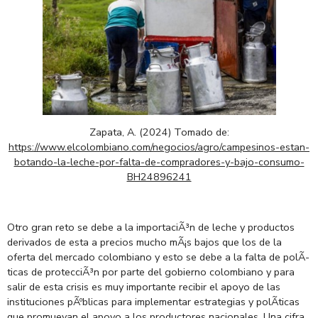
Zapata, A. (2024) Tomado de:
https://www.elcolombiano.com/negocios/agro/campesinos-estan-
botando-la-leche-por-falta-de-compradores-y-bajo-consumo-
BH24896241
Otro gran reto se debe a la importaciÃ³n de leche y productos
derivados de esta a precios mucho mÃ¡s bajos que los de la
oferta del mercado colombiano y esto se debe a la falta de polÃ­
ticas de protecciÃ³n por parte del gobierno colombiano y para
salir de esta crisis es muy importante recibir el apoyo de las
instituciones pÃºblicas para implementar estrategias y polÃ­ticas
que promuevan el apoyo a los productores nacionales. Una cifra