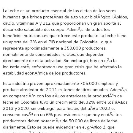
La leche es un producto
esencial de las dietas de los seres
humanos que brinda p
roteÃ­nas de alto valor biolÃ³gico, lÃ­pidos,
calcio
,
vitaminas A
y
B12 que proporcionan un gran aporte al
desarrollo saludable del cuerpo. AdemÃ¡s, de todos los
beneficios nutricionales que ofrece este producto
, la leche tiene
un aporte del 2% en el PIB nacional de Colombia, lo que
representa aproximadamente a 350.000 productores,
normalmente de comunidades rurales, que dependen
directamente de esta actividad. Sin embargo, hoy en dÃ­a la
industria estÃ¡ enfrentando una gran crisis que ha afectado
la
estabilidad econÃ³mica de los productores.
Esta industria provee aproximadamente 705.000 empleos y
produce alrededor de 7.211 millones de litros anuales.
AdemÃ¡s,
en comparaciÃ³n con los aÃ±os anteriores, la
producciÃ³n de
leche en Colombia tuvo un crecimiento del 32% entre los aÃ±os
2013 y 2020;
sin
embargo,
para finales del aÃ±o 2023 el
consum
o
cayÃ³ en un 6% para evidenciar que hoy en dÃ­a los
productores deben botar mÃ¡s de 50.000 de litros de leche
diariamente
.
Esto se puede evidenciar en el
grÃ¡fico 1
, que