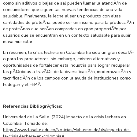
como sin aditivos o bajas de sal pueden llamar la atenciÃ³n de
consumidores que siguen las nuevas tendencias de una vida
saludable. Finalmente, la leche al ser un producto con altas
cantidades de proteÃ­na, puede ser un insumo para la producciÃ³n
de proteÃ­nas que serÃ­an compradas en gran proporciÃ³n por
usuarios que se encuentran en un contexto saludable para subir
masa muscular.
En resumen, la crisis lechera en Colombia ha sido un gran desafÃ­
o para los productores; sin embargo, existen alternativas y
oportunidades de fortalecer esta industria para lograr recuperar
las pÃ©rdidas a travÃ©s de la diversificaciÃ³n, modernizaciÃ³n y
tecnificaciÃ³n de los campos con la ayuda de instituciones como
Fedegan y el FEP.
Â
Referencias BibliogrÃ¡ficas:
Universidad de La Salle. (2024) Impacto de la crisis lechera en
Colombia. Tomado de:
https://www.lasalle.edu.co/Noticias/Hablemosde/uls/impacto-de-
la-crisis-lechera-en-colombia
Â