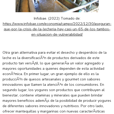
Infobae. (2022) Tomado de:
https://www.infobae.com/economia/campo/2022/12/30/aseguran-
que-por-la-crisis-de-la-lecheria-hay-casi-un-65-de-los-tambos-
en-situacion-de-vulnerabilidad/
Otra gran alternativa para evitar el desecho y desperdicio de la
leche es la diversificaciÃ³n de productos derivados de este
producto tan versÃ¡til, lo que generarÃ­a un valor agregado y
mayores oportunidades a quienes dependen de esta actividad
econÃ³mica. En primer lugar, un gran ejemplo de ello es la
producciÃ³n de quesos artesanales y gourmet con sabores
innovadores que llamen la atenciÃ³n de los consumidores. En
segundo lugar, los yogures son productos que contribuyen al
bienestar, contiene vitaminas y minerales que pueden brindar
mayores beneficios ademÃ¡s de la posibilidad de producir yogures
de diferentes sabores innovadores y nutritivos. Por otro lado,
ofrecer mantequillas y margarinas con nuevas caracterÃ­sticas