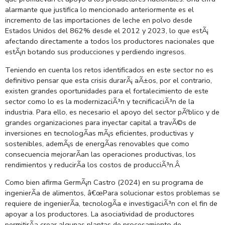
alarmante que justifica lo mencionado anteriormente es el
incremento de las importaciones de leche en polvo desde
Estados Unidos del 862% desde el 2012 y 2023, lo que estÃ¡
afectando directamente a todos los productores nacionales que
estÃ¡n botando sus producciones y perdiendo ingresos.
Teniendo en cuenta los retos identificados en este sector no es
definitivo pensar que esta crisis durarÃ¡ aÃ±os, por el contrario,
existen grandes oportunidades para el fortalecimiento de este
sector como lo es la modernizaciÃ³n y tecnificaciÃ³n de la
industria. Para ello, es necesario el apoyo del sector pÃºblico y de
grandes organizaciones para inyectar capital a travÃ©s de
inversiones en tecnologÃ­as mÃ¡s eficientes, productivas y
sostenibles, ademÃ¡s de energÃ­as renovables que como
consecuencia mejorarÃ­an las operaciones productivas, los
rendimientos y reducirÃ­a los costos de producciÃ³n.Â
Como bien afirma GermÃ¡n Castro (2024) en su programa de
ingenierÃ­a de alimentos, â€œPara solucionar estos problemas se
requiere de ingenierÃ­a, tecnologÃ­a e investigaciÃ³n con el fin de
apoyar a los productores. La asociatividad de productores
permitirÃ­a crear algunas plantas de procesamiento de