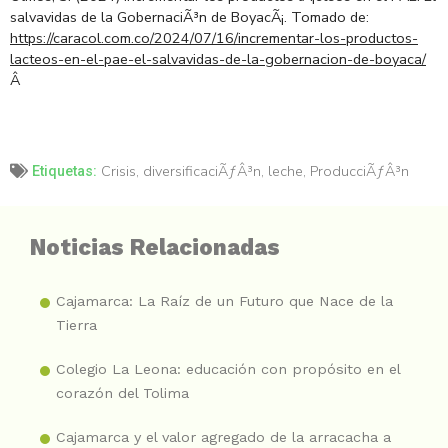
salvavidas de la GobernaciÃ³n de BoyacÃ¡. Tomado de:
https://caracol.com.co/2024/07/16/incrementar-los-productos-
lacteos-en-el-pae-el-salvavidas-de-la-gobernacion-de-boyaca/
Â
Crisis
,
diversificaciÃƒÂ³n
,
leche
,
ProducciÃƒÂ³n
Etiquetas:
Noticias Relacionadas
Cajamarca: La Raíz de un Futuro que Nace de la
Tierra
Colegio La Leona: educación con propósito en el
corazón del Tolima
Cajamarca y el valor agregado de la arracacha a