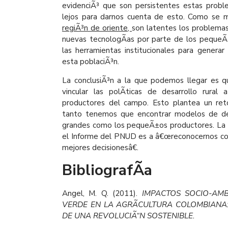
evidenciÃ³ que son persistentes estas probl
lejos para darnos cuenta de esto. Como se m
regiÃ³n de oriente,
son latentes los problemas
nuevas tecnologÃ­as por parte de los pequeÃ±
las herramientas institucionales para genera
esta poblaciÃ³n.
La conclusiÃ³n a la que podemos llegar es 
vincular las polÃ­ticas de desarrollo rural
productores del campo. Esto plantea un ret
tanto tenemos que encontrar modelos de des
grandes como los pequeÃ±os productores. La 
el Informe del PNUD es a â€œreconocernos co
mejores decisionesâ€.
BibliografÃ­a
Angel, M. Q. (2011).
IMPACTOS SOCIO-AMB
VERDE EN LA AGRÃCULTURA COLOMBIANA:
DE UNA REVOLUCIÃ“N SOSTENIBLE.