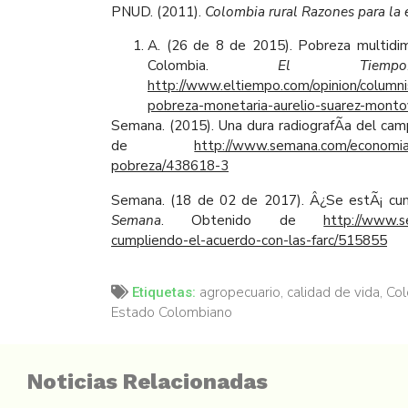
PNUD. (2011).
Colombia rural Razones para la 
A. (26 de 8 de 2015). Pobreza multidi
Colombia.
El Tiempo
http://www.eltiempo.com/opinion/columni
pobreza-monetaria-aurelio-suarez-mont
Semana. (2015). Una dura radiografÃ­a del ca
de
http://www.semana.com/economia/
pobreza/438618-3
Semana. (18 de 02 de 2017). Â¿Se estÃ¡ cum
Semana
. Obtenido de
http://www.s
cumpliendo-el-acuerdo-con-las-farc/515855
agropecuario
,
calidad de vida
,
Col
Etiquetas:
Estado Colombiano
Noticias Relacionadas