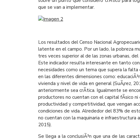
sobre un punto que considero crÃ­tico para log
que se van a implementar.
Los resultados del Censo Nacional Agropecuari
latente en el campo. Por un lado, la pobreza m
tres veces superior al de las zonas urbanas, d
Este indicador resulta interesante en tanto cons
necesidades como un tema que supera la falta de
en las diferentes dimensiones como: educaciÃ³n, 
vivienda y nivel de vida en general (SuÃ¡rez, 201
anteriormente sea crÃ­tica. Igualmente se encon
productores no cuentan con el capital fÃ­sico n
productividad y competitividad, que vengan a
condiciones de vida. Alrededor del 83% de es
no cuentan con la maquinaria e infraestructura
2015).
Se llega a la conclusiÃ³n que una de las carac