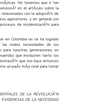
emÃ¡ticas. No tenemos que ir tan
encionÃ³ en el artÃ­culo sobre la
 relacionados con la adopciÃ³n de
os agricultores, y en general con
r procesos de modernizaciÃ³n para
que en Colombia no se ha logrado
 a las reales necesidades de los
o para nuestras generaciones, en
arrollo que involucren tanto los
invitaciÃ³n que nos hace entonces
mo un paÃ­s mÃ¡s rural para tomar
IENTALES DE LA REVOLUCIÃ“N
 EVIDENCIAS DE LA NECESIDAD