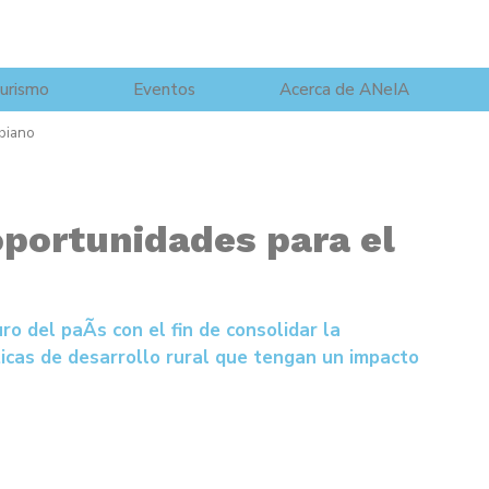
urismo
Eventos
Acerca de ANeIA
mbiano
 oportunidades para el
o del paÃ­s con el fin de consolidar la
ticas de desarrollo rural que tengan un impacto