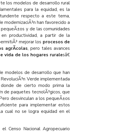
te los modelos de desarrollo rural
damentales para la equidad, es la
ontundente respecto a este tema,
e modernizaciÃ³n han favorecido a
os pequeÃ±os y de las comunidades
 en productividad, a partir de la
permitiÃ³ mejorar los
procesos de
s agrÃ­colas
, pero tales avances
e vida de los hogares rurale
sâ€
 de modelos de desarrollo que han
a RevoluciÃ³n Verde implementada
 donde de cierto modo prima la
³n de paquetes tecnolÃ³gicos, que
. Pero desvinculan a los pequeÃ±os
suficiente para implementar estos
la cual no se logra equidad en el
, el Censo Nacional Agropecuario