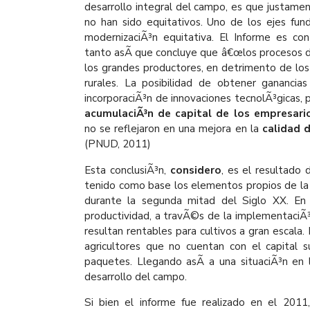
desarrollo integral del campo, es que justamen
no han sido equitativos. Uno de los ejes fun
modernizaciÃ³n equitativa. El Informe es c
tanto asÃ­ que concluye que â€œlos procesos d
los grandes productores, en detrimento de l
rurales. La posibilidad de obtener ganancias
incorporaciÃ³n de innovaciones tecnolÃ³gicas, 
acumulaciÃ³n de capital de los empresario
no se reflejaron en una mejora en la
calidad d
(PNUD, 2011)
Esta conclusiÃ³n,
considero
, es el resultado
tenido como base los elementos propios de l
durante la segunda mitad del Siglo XX. En
productividad, a travÃ©s de la implementaciÃ
resultan rentables para cultivos a gran escala
agricultores que no cuentan con el capital 
paquetes. Llegando asÃ­ a una situaciÃ³n en 
desarrollo del campo.
Si bien el informe fue realizado en el 2011