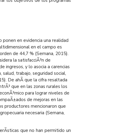
rar los objetivos de los programas
o ponen en evidencia una realidad
ultidimensional en el campo es
el orden de 44,7 % (Semana, 2015).
idera la satisfacciÃ³n de
 ingresos, y lo asocia a carencias
salud, trabajo, seguridad social,
5). De ahÃ­ que la cifra resaltada
trÃ³ que en las zonas rurales los
i econÃ³mico para lograr niveles de
compaÃ±ados de mejoras en las
tos productores mencionaron que
 agropecuaria necesaria (Semana,
terÃ­sticas que no han permitido un