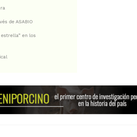
rra
avés de ASABIO
estrella” en los
ical