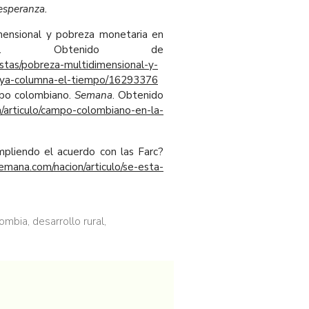
esperanza.
mensional y pobreza monetaria en
. Obtenido de
stas/pobreza-multidimensional-y-
oya-columna-el-tiempo/16293376
mpo colombiano.
Semana
. Obtenido
articulo/campo-colombiano-en-la-
pliendo el acuerdo con las Farc?
emana.com/nacion/articulo/se-esta-
ombia
,
desarrollo rural
,