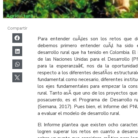
Agricultura
Compartir
Para entender cuÃ¡les son los retos que d
debemos primero entender cuÃ¡l ha sido
desarrollo rural que ha tenido en Colombia. El
de las Naciones Unidas para el Desarrollo (
para la esperanzaâ€, nos da la oportunid
respecto a los diferentes desafÃ­os estructura
fundamental como necesario, diferentes instit
los ejes fundamentales para empezar la const
rural. Tanto asÃ­ que uno de los proyectos que
posacuerdo, es el Programa de Desarrollo ru
(Semana, 2017). Pues bien, el Informe del PN
a evaluar el modelo de desarrollo rural.
El Informe plantea que existen ocho caracte
logren superar los retos en cuanto a desarroll