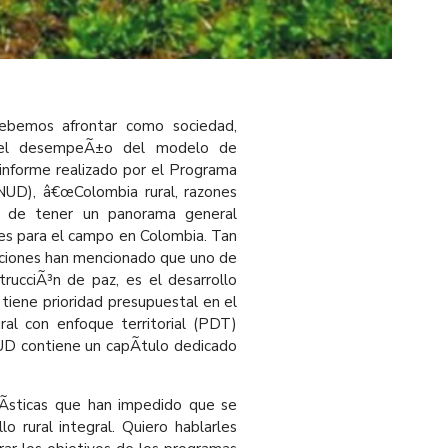
ebemos afrontar como sociedad,
 el desempeÃ±o del modelo de
 informe realizado por el Programa
PNUD), â€œColombia rural, razones
ad de tener un panorama general
les para el campo en Colombia. Tan
uciones han mencionado que uno de
rucciÃ³n de paz, es el desarrollo
 tiene prioridad presupuestal en el
ral con enfoque territorial (PDT)
UD contiene un capÃ­tulo dedicado
rÃ­sticas que han impedido que se
o rural integral. Quiero hablarles