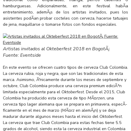
hamburguesas. Adicionalmente, en este festival habÃ­a
entretenimiento, ademÃ¡s de los artistas invitados, pues los
asistentes podÃ­an probar cocteles con cerveza, hacerse tatuajes
de jena, maquillarse o tomarse fotos con fondos especiales.
Artistas invitados al Okteberfest 2018 en BogotÃ¡
Fuente: Eventside
En este evento se ofrecen cuatro tipos de cerveza Club Colombia.
La cerveza rubia, roja y negra, que son las tradicionales de esta
marca. Asimismo, Ãºnicamente durante los meses de septiembre y
octubre, Club Colombia produce una cerveza premium ediciÃ³n
limitada especialmente para el
Oktoberfest
. Desde el 2015, Club
Colombia ha producido esta cerveza de tipo
MÃ¤rzen
, una
cerveza tipo lager alemana que se prepara en primavera, especÃ­
ficamente en el mes de marzo (
MÃ¤rz
en alemÃ¡n) y se deja
madurar durante algunos meses hasta el inicio del
Oktoberfest
.
La cerveza que trae Club Colombia para estas fechas tiene 5.5
grados de alcohol, siendo esta la cerveza industrial en Colombia