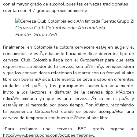
con el mayor grado de alcohol, pues las cervezas tradicionales
cuentan con 4.7 grados aproximadamente.
Cerveza Club Colombia ediciÃ³n limitada
Fuente: Grupo ZEA
Finalmente, en Colombia la cultura cervecera estÃ¡ en auge y el
consumidor se estÃ¡ educando hacia identificar diferentes tipo de
cerveza. Club Colombia llega con el
Oktoberfest
para que esta
experiencia alrededor de la cerveza sea aÃºn mÃ¡s enriquecedora
y que los consumidores relacionen la marca con un festival al aire
libre con buena mÃºsica. Este evento se lleva a cabo en diferentes
ciudades del paÃ­s y los participantes aumentan anualmente.
Invito a los lectores a disfrutar de la cerveza tipo
MÃ¤rzen
ediciÃ³n limitada ya que es una cerveza Ãºnica en el paÃ­s y
estarÃ¡ en el mercado por poco tiempo. Por Ãºltimo, recomiendo
la experiencia
Oktoberfest
donde se puede acompaÃ±ar una
cerveza de temporada con buena mÃºsica al aire libre.
1
Para reclamar una cerveza BBC gratis ingresa a:
http://www.beercupons.com/octubeerfest/new
.