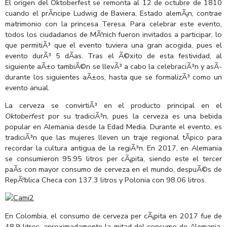
El origen del Oktoberfest se remonta al 12 de octubre de 1810
cuando el prÃ­ncipe Ludwig de Baviera, Estado alemÃ¡n, contrae
matrimonio con la princesa Teresa. Para celebrar este evento,
todos los ciudadanos de MÃºnich fueron invitados a participar, lo
que permitiÃ³ que el evento tuviera una gran acogida, pues el
evento durÃ³ 5 dÃ­as. Tras el Ã©xito de esta festividad, al
siguiente aÃ±o tambiÃ©n se llevÃ³ a cabo la celebraciÃ³n y asÃ­
durante los siguientes aÃ±os, hasta que se formalizÃ³ como un
evento anual.
La cerveza se convirtiÃ³ en el producto principal en el
Oktoberfest
por su tradiciÃ³n, pues la cerveza es una bebida
popular en Alemania desde la Edad Media. Durante el evento, es
tradiciÃ³n que las mujeres lleven un traje regional tÃ­pico para
recordar la cultura antigua de la regiÃ³n. En 2017, en Alemania
se consumieron 95.95 litros per cÃ¡pita, siendo este el tercer
paÃ­s con mayor consumo de cerveza en el mundo, despuÃ©s de
RepÃºblica Checa con 137.3 litros y Polonia con 98.06 litros.
En Colombia, el consumo de cerveza per cÃ¡pita en 2017 fue de
48.9 litros, aproximadamente la mitad del consumo de Alemania.