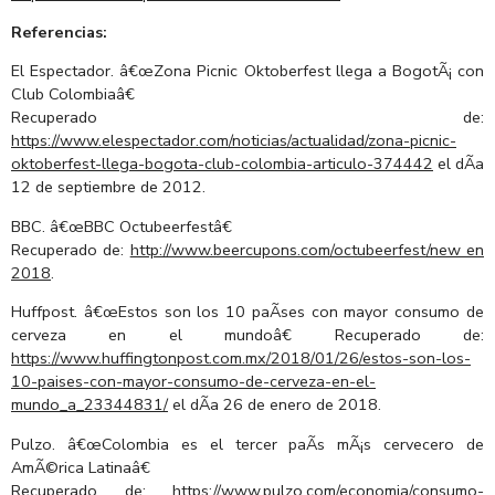
Referencias:
El Espectador. â€œZona Picnic Oktoberfest llega a BogotÃ¡ con
Club Colombiaâ€
Recuperado de:
https://www.elespectador.com/noticias/actualidad/zona-picnic-
oktoberfest-llega-bogota-club-colombia-articulo-374442
el dÃ­a
12 de septiembre de 2012.
BBC. â€œBBC Octubeerfestâ€
Recuperado de:
http://www.beercupons.com/octubeerfest/new en
2018
.
Huffpost. â€œEstos son los 10 paÃ­ses con mayor consumo de
cerveza en el mundoâ€ Recuperado de:
https://www.huffingtonpost.com.mx/2018/01/26/estos-son-los-
10-paises-con-mayor-consumo-de-cerveza-en-el-
mundo_a_23344831/
el dÃ­a 26 de enero de 2018.
Pulzo. â€œColombia es el tercer paÃ­s mÃ¡s cervecero de
AmÃ©rica Latinaâ€
Recuperado de:
https://www.pulzo.com/economia/consumo-