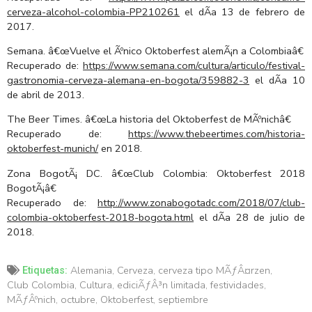
cerveza-alcohol-colombia-PP210261
el dÃ­a 13 de febrero de
2017.
Semana. â€œVuelve el Ãºnico Oktoberfest alemÃ¡n a Colombiaâ€
Recuperado de:
https://www.semana.com/cultura/articulo/festival-
gastronomia-cerveza-alemana-en-bogota/359882-3
el dÃ­a 10
de abril de 2013.
The Beer Times. â€œLa historia del Oktoberfest de MÃºnichâ€
Recuperado de:
https://www.thebeertimes.com/historia-
oktoberfest-munich/
en 2018.
Zona BogotÃ¡ DC. â€œClub Colombia: Oktoberfest 2018
BogotÃ¡â€
Recuperado de:
http://www.zonabogotadc.com/2018/07/club-
colombia-oktoberfest-2018-bogota.html
el dÃ­a 28 de julio de
2018.
Alemania
,
Cerveza
,
cerveza tipo MÃƒÂ¤rzen
,
Etiquetas:
Club Colombia
,
Cultura
,
ediciÃƒÂ³n limitada
,
festividades
,
MÃƒÂºnich
,
octubre
,
Oktoberfest
,
septiembre