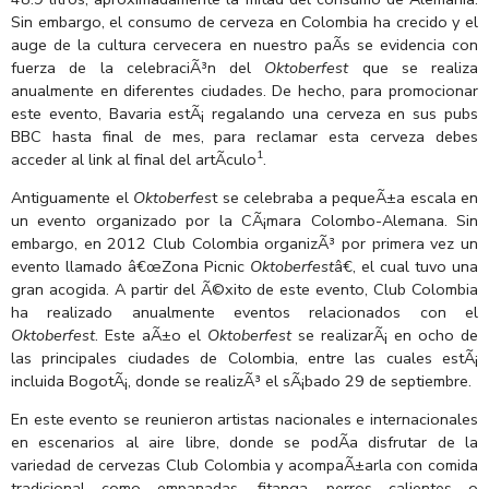
Sin embargo, el consumo de cerveza en Colombia ha crecido y el
auge de la cultura cervecera en nuestro paÃ­s se evidencia con
fuerza de la celebraciÃ³n del
Oktoberfest
que se realiza
anualmente en diferentes ciudades. De hecho, para promocionar
este evento, Bavaria estÃ¡ regalando una cerveza en sus pubs
BBC hasta final de mes, para reclamar esta cerveza debes
1
acceder al link al final del artÃ­culo
.
Antiguamente el
Oktoberfes
t se celebraba a pequeÃ±a escala en
un evento organizado por la CÃ¡mara Colombo-Alemana. Sin
embargo, en 2012 Club Colombia organizÃ³ por primera vez un
evento llamado â€œZona Picnic
Oktoberfest
â€, el cual tuvo una
gran acogida. A partir del Ã©xito de este evento, Club Colombia
ha realizado anualmente eventos relacionados con el
Oktoberfest
. Este aÃ±o el
Oktoberfest
se realizarÃ¡ en ocho de
las principales ciudades de Colombia, entre las cuales estÃ¡
incluida BogotÃ¡, donde se realizÃ³ el sÃ¡bado 29 de septiembre.
En este evento se reunieron artistas nacionales e internacionales
en escenarios al aire libre, donde se podÃ­a disfrutar de la
variedad de cervezas Club Colombia y acompaÃ±arla con comida
tradicional como empanadas, fitanga, perros calientes o