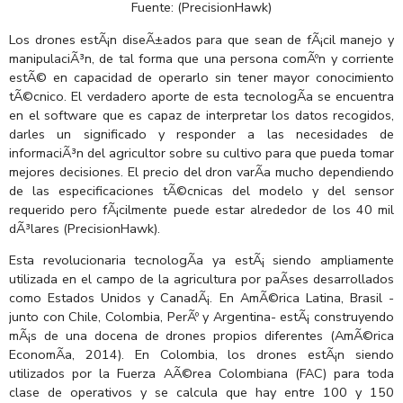
Fuente: (PrecisionHawk)
Los drones estÃ¡n diseÃ±ados para que sean de fÃ¡cil manejo y
manipulaciÃ³n, de tal forma que una persona comÃºn y corriente
estÃ© en capacidad de operarlo sin tener mayor conocimiento
tÃ©cnico. El verdadero aporte de esta tecnologÃ­a se encuentra
en el software que es capaz de interpretar los datos recogidos,
darles un significado y responder a las necesidades de
informaciÃ³n del agricultor sobre su cultivo para que pueda tomar
mejores decisiones. El precio del dron varÃ­a mucho dependiendo
de las especificaciones tÃ©cnicas del modelo y del sensor
requerido pero fÃ¡cilmente puede estar alrededor de los 40 mil
dÃ³lares (PrecisionHawk).
Esta revolucionaria tecnologÃ­a ya estÃ¡ siendo ampliamente
utilizada en el campo de la agricultura por paÃ­ses desarrollados
como Estados Unidos y CanadÃ¡. En AmÃ©rica Latina, Brasil -
junto con Chile, Colombia, PerÃº y Argentina- estÃ¡ construyendo
mÃ¡s de una docena de drones propios diferentes (AmÃ©rica
EconomÃ­a, 2014). En Colombia, los drones estÃ¡n siendo
utilizados por la Fuerza AÃ©rea Colombiana (FAC) para toda
clase de operativos y se calcula que hay entre 100 y 150