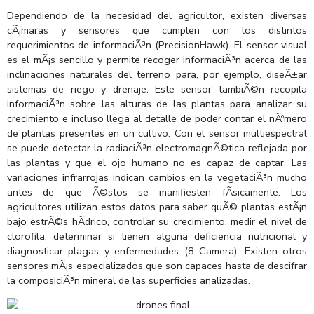
Dependiendo de la necesidad del agricultor, existen diversas
cÃ¡maras y sensores que cumplen con los distintos
requerimientos de informaciÃ³n (PrecisionHawk). El sensor visual
es el mÃ¡s sencillo y permite recoger informaciÃ³n acerca de las
inclinaciones naturales del terreno para, por ejemplo, diseÃ±ar
sistemas de riego y drenaje. Este sensor tambiÃ©n recopila
informaciÃ³n sobre las alturas de las plantas para analizar su
crecimiento e incluso llega al detalle de poder contar el nÃºmero
de plantas presentes en un cultivo. Con el sensor multiespectral
se puede detectar la radiaciÃ³n electromagnÃ©tica reflejada por
las plantas y que el ojo humano no es capaz de captar. Las
variaciones infrarrojas indican cambios en la vegetaciÃ³n mucho
antes de que Ã©stos se manifiesten fÃ­sicamente. Los
agricultores utilizan estos datos para saber quÃ© plantas estÃ¡n
bajo estrÃ©s hÃ­drico, controlar su crecimiento, medir el nivel de
clorofila, determinar si tienen alguna deficiencia nutricional y
diagnosticar plagas y enfermedades (8 Camera). Existen otros
sensores mÃ¡s especializados que son capaces hasta de descifrar
la composiciÃ³n mineral de las superficies analizadas.