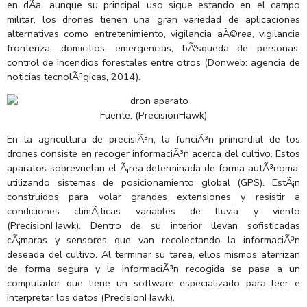
en dÃ­a, aunque su principal uso sigue estando en el campo
militar, los drones tienen una gran variedad de aplicaciones
alternativas como entretenimiento, vigilancia aÃ©rea, vigilancia
fronteriza, domicilios, emergencias, bÃºsqueda de personas,
control de incendios forestales entre otros (Donweb: agencia de
noticias tecnolÃ³gicas, 2014).
Fuente: (PrecisionHawk)
En la agricultura de precisiÃ³n, la funciÃ³n primordial de los
drones consiste en recoger informaciÃ³n acerca del cultivo. Estos
aparatos sobrevuelan el Ã¡rea determinada de forma autÃ³noma,
utilizando sistemas de posicionamiento global (GPS). EstÃ¡n
construidos para volar grandes extensiones y resistir a
condiciones climÃ¡ticas variables de lluvia y viento
(PrecisionHawk). Dentro de su interior llevan sofisticadas
cÃ¡maras y sensores que van recolectando la informaciÃ³n
deseada del cultivo. Al terminar su tarea, ellos mismos aterrizan
de forma segura y la informaciÃ³n recogida se pasa a un
computador que tiene un software especializado para leer e
interpretar los datos (PrecisionHawk).