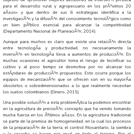
para el desarrollo rural y agropecuario en los prÃ³ximos 20
aÃ±os» y que dentro de sus 6 estrategias identifica a la
investigaciÃ³n y la difusiÃ³n del conocimiento tecnolÃ³gico como
un bien pÃºblico esencial para alcanzar la competitividad
(Departamento Nacional de PlaneaciÃ³n, 2014).
Aunque para muchos es claro que existe una relaciÃ³n directa
entre tecnologÃ­a y productividad, no necesariamente la
inversiÃ³n en tecnologÃ­a lleva a aumentos de producciÃ³n. En
muchas ocasiones el agricultor toma el riesgo de tecnificar su
cultivo y al poco tiempo se desmotiva por no alcanzar los
estÃ¡ndares de producciÃ³n propuestos. Esto ocurre porque los
equipos de mecanizaciÃ³n que se ofrecen son en su mayorÃ­a
obsoletos o sobredimensionados a lo que realmente necesitan
los suelos colombianos (Dinero, 2015).
Una posible soluciÃ³n a esta problemÃ¡tica la podemos encontrar
en la agricultura de precisiÃ³n, concepto que ha venido tomando
mucha fuerza en los Ãºltimos aÃ±os. En la agricultura tradicional
se parte de la premisa de homogeneidad, en la cual los procesos
de la preparaciÃ³n de la tierra, el control fitosanitario, la siembra
y la cosecha se hacen por igual en todo el terreno. Por el