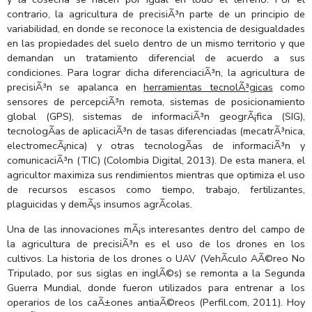
contrario, la agricultura de precisiÃ³n parte de un principio de
variabilidad, en donde se reconoce la existencia de desigualdades
en las propiedades del suelo dentro de un mismo territorio y que
demandan un tratamiento diferencial de acuerdo a sus
condiciones. Para lograr dicha diferenciaciÃ³n, la agricultura de
precisiÃ³n se apalanca en
herramientas tecnolÃ³gicas
como
sensores de percepciÃ³n remota, sistemas de posicionamiento
global (GPS), sistemas de informaciÃ³n geogrÃ¡fica (SIG),
tecnologÃ­as de aplicaciÃ³n de tasas diferenciadas (mecatrÃ³nica,
electromecÃ¡nica) y otras tecnologÃ­as de informaciÃ³n y
comunicaciÃ³n (TIC) (Colombia Digital, 2013). De esta manera, el
agricultor maximiza sus rendimientos mientras que optimiza el uso
de recursos escasos como tiempo, trabajo, fertilizantes,
plaguicidas y demÃ¡s insumos agrÃ­colas.
Una de las innovaciones mÃ¡s interesantes dentro del campo de
la agricultura de precisiÃ³n es el uso de los drones en los
cultivos. La historia de los drones o UAV (VehÃ­culo AÃ©reo No
Tripulado, por sus siglas en inglÃ©s) se remonta a la Segunda
Guerra Mundial, donde fueron utilizados para entrenar a los
operarios de los caÃ±ones antiaÃ©reos (Perfil.com, 2011). Hoy