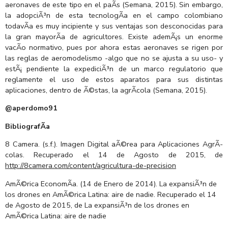
aeronaves de este tipo en el paÃ­s (Semana, 2015). Sin embargo,
la adopciÃ³n de esta tecnologÃ­a en el campo colombiano
todavÃ­a es muy incipiente y sus ventajas son desconocidas para
la gran mayorÃ­a de agricultores. Existe ademÃ¡s un enorme
vacÃ­o normativo, pues por ahora estas aeronaves se rigen por
las reglas de aeromodelismo -algo que no se ajusta a su uso- y
estÃ¡ pendiente la expediciÃ³n de un marco regulatorio que
reglamente el uso de estos aparatos para sus distintas
aplicaciones, dentro de Ã©stas, la agrÃ­cola (Semana, 2015).
@aperdomo91
BibliografÃ­a
8 Camera. (s.f.). Imagen Digital aÃ©rea para Aplicaciones AgrÃ­
colas. Recuperado el 14 de Agosto de 2015, de
http://8camera.com/content/agricultura-de-precision
AmÃ©rica EconomÃ­a. (14 de Enero de 2014). La expansiÃ³n de
los drones en AmÃ©rica Latina: aire de nadie. Recuperado el 14
de Agosto de 2015, de La expansiÃ³n de los drones en
AmÃ©rica Latina: aire de nadie