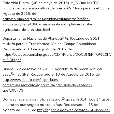
Colombia Digital. (06 de Mayo de 2013). Â¿CÃ³mo las TIC
complementan la agricultura de precisiÃ³n? Recuperado el 13 de
Agosto de 2015, de
http://colombiadigital.net/opinion/columnistas/artifice-
innovacion/item/4866-como-las-tic-complementan-la-
agricultura-de-precision.html
Departamento Nacional de PlaneaciÃ³n. (Octubre de 2014).
MisiÃ³n para la TransformaciÃ³n del Campo Colombiano.
Recuperado el 13 de Agosto de 2015, de
https://colaboracion.dnp.gov.co/CDT/Prensa/DOCUMENTO%20M
MISION.pdf
Dinero. (22 de Mayo de 2015). Agricultura de precisiÃ³n: del
azadÃ³n al GPS. Recuperado el 13 de Agosto de 2015, de
http://www.dinero.com/especiales-
comerciales/articulo/agricultura-precision-del-azadon-
gps/208779
Donweb: agencia de noticias tecnolÃ³gicas. (2014). Los 14 usos
de drones que seguro no conocÃ­as. Recuperado el 13 de
Agosto de 2015, de
http://agencia.donweb.com/los-14-usos-de-