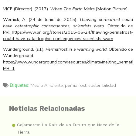
VICE (Director). (2017).
When The Earth Melts
[Motion Picture].
Wernick, A. (24 de Junio de 2015).
Thawing permafrost could
have catastrophic consequences, scientists warn.
Obtenido de
PRI:
https://www.pri.org/stories/2015-06-24/thawing-permafrost-
could-have-catastrophic-consequences-scientists-warn
Wunderground. (s.f.).
Permafrost in a warming world.
Obtenido de
Wunderground:
https://www.wunderground.com/resources/climate/melting_permafro
MR=1
Medio Ambiente
,
permafrost
,
sostenibilidad
Etiquetas:
Noticias Relacionadas
Cajamarca: La Raíz de un Futuro que Nace de la
Tierra