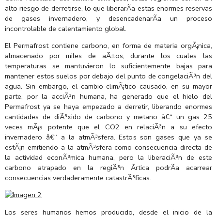
alto riesgo de derretirse, lo que liberarÃ­a estas enormes reservas
de gases invernadero, y desencadenarÃ­a un proceso
incontrolable de calentamiento global.
El Permafrost contiene carbono, en forma de materia orgÃ¡nica,
almacenado por miles de aÃ±os, durante los cuales las
temperaturas se mantuvieron lo suficientemente bajas para
mantener estos suelos por debajo del punto de congelaciÃ³n del
agua. Sin embargo, el cambio climÃ¡tico causado, en su mayor
parte, por la acciÃ³n humana, ha generado que el hielo del
Permafrost ya se haya empezado a derretir, liberando enormes
cantidades de diÃ³xido de carbono y metano â€“ un gas 25
veces mÃ¡s potente que el CO2 en relaciÃ³n a su efecto
invernadero â€“ a la atmÃ³sfera. Estos son gases que ya se
estÃ¡n emitiendo a la atmÃ³sfera como consecuencia directa de
la actividad econÃ³mica humana, pero la liberaciÃ³n de este
carbono atrapado en la regiÃ³n Ãrtica podrÃ­a acarrear
consecuencias verdaderamente catastrÃ³ficas.
Los seres humanos hemos producido, desde el inicio de la