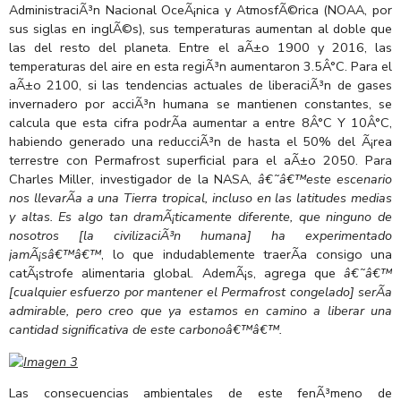
AdministraciÃ³n Nacional OceÃ¡nica y AtmosfÃ©rica (NOAA, por
sus siglas en inglÃ©s), sus temperaturas aumentan al doble que
las del resto del planeta. Entre el aÃ±o 1900 y 2016, las
temperaturas del aire en esta regiÃ³n aumentaron 3.5Â°C. Para el
aÃ±o 2100, si las tendencias actuales de liberaciÃ³n de gases
invernadero por acciÃ³n humana se mantienen constantes, se
calcula que esta cifra podrÃ­a aumentar a entre 8Â°C Y 10Â°C,
habiendo generado una reducciÃ³n de hasta el 50% del Ã¡rea
terrestre con Permafrost superficial para el aÃ±o 2050. Para
Charles Miller, investigador de la NASA,
â€˜â€™este escenario
nos llevarÃ­a a una Tierra tropical, incluso en las latitudes medias
y altas. Es algo tan dramÃ¡ticamente diferente, que ninguno de
nosotros [la civilizaciÃ³n humana] ha experimentado
jamÃ¡sâ€™â€™
, lo que indudablemente traerÃ­a consigo una
catÃ¡strofe alimentaria global. AdemÃ¡s, agrega que
â€˜â€™
[cualquier esfuerzo por mantener el Permafrost congelado] serÃ­a
admirable, pero creo que ya estamos en camino a liberar una
cantidad significativa de este carbonoâ€™â€™.
Las consecuencias ambientales de este fenÃ³meno de