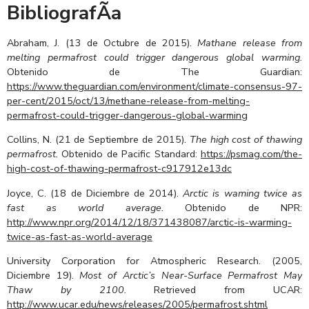
BibliografÃ­a
Abraham, J. (13 de Octubre de 2015).
Mathane release from
melting permafrost could trigger dangerous global warming.
Obtenido de The Guardian:
https://www.theguardian.com/environment/climate-consensus-97-
per-cent/2015/oct/13/methane-release-from-melting-
permafrost-could-trigger-dangerous-global-warming
Collins, N. (21 de Septiembre de 2015).
The high cost of thawing
permafrost.
Obtenido de Pacific Standard:
https://psmag.com/the-
high-cost-of-thawing-permafrost-c917912e13dc
Joyce, C. (18 de Diciembre de 2014).
Arctic is waming twice as
fast as world average.
Obtenido de NPR:
http://www.npr.org/2014/12/18/371438087/arctic-is-warming-
twice-as-fast-as-world-average
University Corporation for Atmospheric Research. (2005,
Diciembre 19).
Most of Arctic’s Near-Surface Permafrost May
Thaw by 2100.
Retrieved from UCAR:
http://www.ucar.edu/news/releases/2005/permafrost.shtml