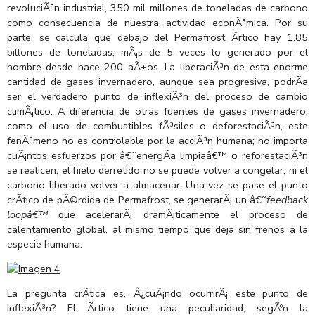
revoluciÃ³n industrial, 350 mil millones de toneladas de carbono
como consecuencia de nuestra actividad econÃ³mica. Por su
parte, se calcula que debajo del Permafrost Ãrtico hay 1.85
billones de toneladas; mÃ¡s de 5 veces lo generado por el
hombre desde hace 200 aÃ±os. La liberaciÃ³n de esta enorme
cantidad de gases invernadero, aunque sea progresiva, podrÃ­a
ser el verdadero punto de inflexiÃ³n del proceso de cambio
climÃ¡tico. A diferencia de otras fuentes de gases invernadero,
como el uso de combustibles fÃ³siles o deforestaciÃ³n, este
fenÃ³meno no es controlable por la acciÃ³n humana; no importa
cuÃ¡ntos esfuerzos por â€˜energÃ­a limpiaâ€™ o reforestaciÃ³n
se realicen, el hielo derretido no se puede volver a congelar, ni el
carbono liberado volver a almacenar. Una vez se pase el punto
crÃ­tico de pÃ©rdida de Permafrost, se generarÃ¡ un â€˜
feedback
loopâ€™
que acelerarÃ¡ dramÃ¡ticamente el proceso de
calentamiento global, al mismo tiempo que deja sin frenos a la
especie humana.
La pregunta crÃ­tica es, Â¿cuÃ¡ndo ocurrirÃ¡ este punto de
inflexiÃ³n? El Ãrtico tiene una peculiaridad; segÃºn la