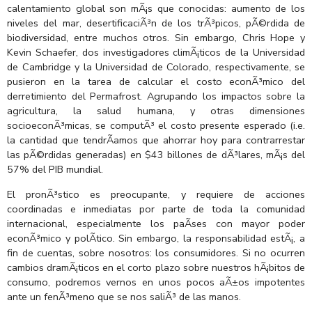
calentamiento global son mÃ¡s que conocidas: aumento de los
niveles del mar, desertificaciÃ³n de los trÃ³picos, pÃ©rdida de
biodiversidad, entre muchos otros. Sin embargo, Chris Hope y
Kevin Schaefer, dos investigadores climÃ¡ticos de la Universidad
de Cambridge y la Universidad de Colorado, respectivamente, se
pusieron en la tarea de calcular el costo econÃ³mico del
derretimiento del Permafrost. Agrupando los impactos sobre la
agricultura, la salud humana, y otras dimensiones
socioeconÃ³micas, se computÃ³ el costo presente esperado (i.e.
la cantidad que tendrÃ­amos que ahorrar hoy para contrarrestar
las pÃ©rdidas generadas) en $43 billones de dÃ³lares, mÃ¡s del
57% del PIB mundial.
El pronÃ³stico es preocupante, y requiere de acciones
coordinadas e inmediatas por parte de toda la comunidad
internacional, especialmente los paÃ­ses con mayor poder
econÃ³mico y polÃ­tico. Sin embargo, la responsabilidad estÃ¡, a
fin de cuentas, sobre nosotros: los consumidores. Si no ocurren
cambios dramÃ¡ticos en el corto plazo sobre nuestros hÃ¡bitos de
consumo, podremos vernos en unos pocos aÃ±os impotentes
ante un fenÃ³meno que se nos saliÃ³ de las manos.