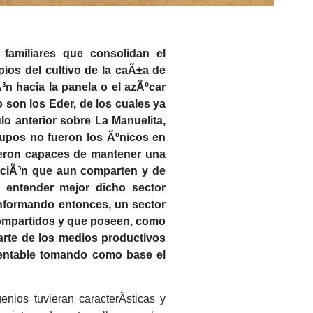
familiares que consolidan el
ios del cultivo de la caÃ±a de
n hacia la panela o el azÃºcar
o son los Eder, de los cuales ya
lo anterior sobre La Manuelita,
rupos no fueron los Ãºnicos en
fueron capaces de mantener una
siciÃ³n que aun comparten y de
a entender mejor dicho sector
onformando entonces, un sector
compartidos y que poseen, como
arte de los medios productivos
entable tomando como base el
enios tuvieran caracterÃ­sticas y