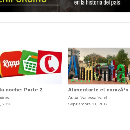
Pecuaria
la noche: Parte 2
Alimentarte el corazÃ³n
adros
Vanessa Varelo
Autor:
, 2016
Septiembre 13, 2017