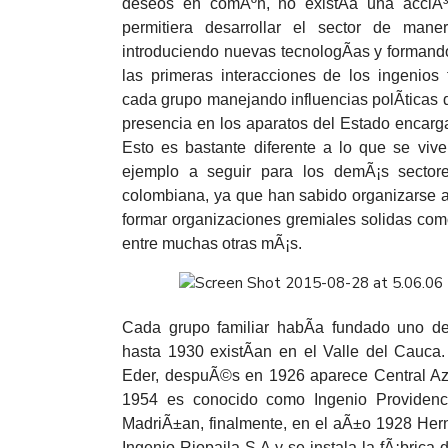
deseos en comÃºn, no existÃ­a una acciÃ³n
permitiera desarrollar el sector de man
introduciendo nuevas tecnologÃ­as y forman
las primeras interacciones de los ingenios 
cada grupo manejando influencias polÃ­ticas d
presencia en los aparatos del Estado encarg
Esto es bastante diferente a lo que se vive
ejemplo a seguir para los demÃ¡s sectores
colombiana, ya que han sabido organizarse a 
formar organizaciones gremiales solidas co
entre muchas otras mÃ¡s.
Cada grupo familiar habÃ­a fundado uno de
hasta 1930 existÃ­an en el Valle del Cauca.
Eder, despuÃ©s en 1926 aparece Central Az
1954 es conocido como Ingenio Providenc
MadriÃ±an, finalmente, en el aÃ±o 1928 He
Ingenio Riopaila S.A y se instala la fÃ¡brica