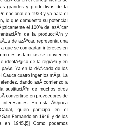
Ã¡s grandes y productivos de la
³n nacional en 1938 y ya para el
n, lo que demuestra su potencial
rÃ¡cticamente el 100% del azÃºcar
entraciÃ³n de la producciÃ³n y
caÃ±a de azÃºcar, representa una
va a que se compartan intereses en
omo estas familias se convierten
 e ideolÃ³gico de la regiÃ³n y en
 paÃ­s.
Ya en la dÃ©cada de los
el Cauca cuatro ingenios mÃ¡s, La
elendez, dando asÃ­ comienzo a
 la sustituciÃ³n de muchos otros
asÃ­ convertirse en proveedores de
y interesantes. En esta Ã©poca
abal, quien participa en el
 y San Fernando en 1948, y de los
la en 1945.
[5]
Como podemos