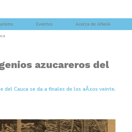
urismo
Eventos
Acerca de ANeIA
uca
ngenios azucareros del
e del Cauca se da a finales de los aÃ±os veinte.