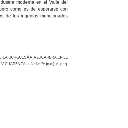
ndustria moderna en el Valle del
 pero como es de esperarse con
os de los ingenios mencionados
IAL: LA BURGUESÃA AZUCARERA EN EL
 V CUARENTA .»
Univalle
(n.d.): n. pag.