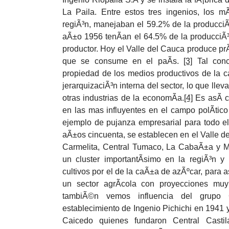
La Paila. Entre estos tres ingenios, los m
regiÃ³n, manejaban el 59.2% de la producciÃ
aÃ±o 1956 tenÃ­an el 64.5% de la producciÃ³
productor. Hoy el Valle del Cauca produce p
que se consume en el paÃ­s.
[3]
Tal conc
propiedad de los medios productivos de la 
jerarquizaciÃ³n interna del sector, lo que lle
otras industrias de la economÃ­a.
[4]
Es asÃ­ c
en las mas influyentes en el campo polÃ­tico
ejemplo de pujanza empresarial para todo el
aÃ±os cincuenta, se establecen en el Valle d
Carmelita, Central Tumaco, La CabaÃ±a y M
un cluster importantÃ­simo en la regiÃ³n y
cultivos por el de la caÃ±a de azÃºcar, para 
un sector agrÃ­cola con proyecciones mu
tambiÃ©n vemos influencia del grupo C
establecimiento de Ingenio Pichichi en 1941
Caicedo quienes fundaron Central Casti