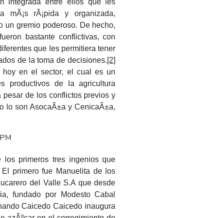
 integrada entre ellos que les
era mÃ¡s rÃ¡pida y organizada,
do un gremio poderoso. De hecho,
fueron bastante conflictivas, con
iferentes que les permitiera tener
ados de la toma de decisiones.
[2]
 hoy en el sector, el cual es un
 productivos de la agricultura
pesar de los conflictos previos y
mo lo son AsocaÃ±a y CenicaÃ±a,
 los primeros tres ingenios que
 El primero fue Manuelita de los
ucarero del Valle S.A que desde
ia, fundado por Modesto Cabal
rnando Caicedo Caicedo inaugura
 de azÃºcar en el corregimiento de