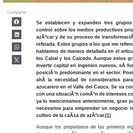
Agricultura
Compartir
Se establecen y expanden tres grupos 
control sobre los medios productivos prop
azÃºcar y de su proceso de transformaciÃ³
refinada. Estos grupos a los que me refier
hablamos de manera detallada en el articu
los Cabal y los Caicedo. Aunque estos g
invertir capital en ingenios nuevos, sÃ­ 
posiciÃ³n predominante en el sector. Po
ahÃ­ la necesidad de considerarlos par
azucarero en el Valle del Cauca. Se va c
con una situaciÃ³n comÃºn de intereses 
ya lo mencionamos anteriormente, gran p
necesarios para emprender un negocio r
cultivo de la caÃ±a de azÃºcar.
[1]
Aunque los propietarios de las primeros ing