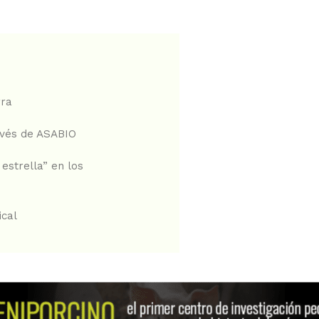
rra
avés de ASABIO
estrella” en los
ical