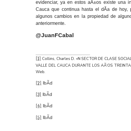
evidenciar, ya en estos aÃ±os existe una i
Cauca que continua hasta el dÃ­a de hoy,
algunos cambios en la propiedad de algun
anteriormente.
@JuanFCabal
[1]
Collins, Charles D. «N SECTOR DE CLASE SOC
VALLE DEL CAUCA DURANTE LOS AÃ‘OS TREINTA
Web.
IbÃ­d
[2]
IbÃ­d
[3]
IbÃ­d
[4]
IbÃ­d
[5]