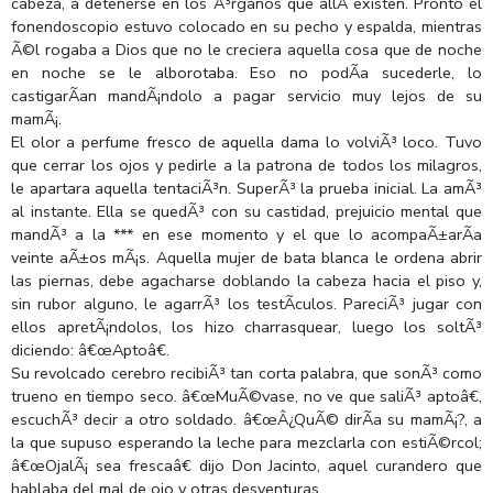
cabeza, a detenerse en los Ã³rganos que allÃ­ existen. Pronto el
fonendoscopio estuvo colocado en su pecho y espalda, mientras
Ã©l rogaba a Dios que no le creciera aquella cosa que de noche
en noche se le alborotaba. Eso no podÃ­a sucederle, lo
castigarÃ­an mandÃ¡ndolo a pagar servicio muy lejos de su
mamÃ¡.
El olor a perfume fresco de aquella dama lo volviÃ³ loco. Tuvo
que cerrar los ojos y pedirle a la patrona de todos los milagros,
le apartara aquella tentaciÃ³n. SuperÃ³ la prueba inicial. La amÃ³
al instante. Ella se quedÃ³ con su castidad, prejuicio mental que
mandÃ³ a la *** en ese momento y el que lo acompaÃ±arÃ­a
veinte aÃ±os mÃ¡s. Aquella mujer de bata blanca le ordena abrir
las piernas, debe agacharse doblando la cabeza hacia el piso y,
sin rubor alguno, le agarrÃ³ los testÃ­culos. PareciÃ³ jugar con
ellos apretÃ¡ndolos, los hizo charrasquear, luego los soltÃ³
diciendo: â€œAptoâ€.
Su revolcado cerebro recibiÃ³ tan corta palabra, que sonÃ³ como
trueno en tiempo seco. â€œMuÃ©vase, no ve que saliÃ³ aptoâ€,
escuchÃ³ decir a otro soldado. â€œÂ¿QuÃ© dirÃ­a su mamÃ¡?, a
la que supuso esperando la leche para mezclarla con estiÃ©rcol;
â€œOjalÃ¡ sea frescaâ€ dijo Don Jacinto, aquel curandero que
hablaba del mal de ojo y otras desventuras.