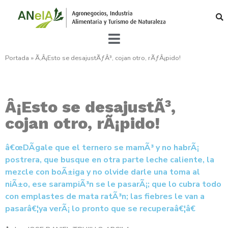
Portada
»
Ã‚Â¡Esto se desajustÃƒÂ³, cojan otro, rÃƒÂ¡pido!
Â¡Esto se desajustÃ³,
cojan otro, rÃ¡pido!
â€œDÃ­gale que el ternero se mamÃ³ y no habrÃ¡
postrera, que busque en otra parte leche caliente, la
mezcle con boÃ±iga y no olvide darle una toma al
niÃ±o, ese sarampiÃ³n se le pasarÃ¡; que lo cubra todo
con emplastes de mata ratÃ³n; las fiebres le van a
pasarâ€¦ya verÃ¡ lo pronto que se recuperaâ€¦â€