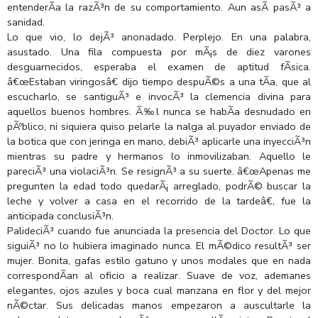
entenderÃ­a la razÃ³n de su comportamiento. Aun asÃ­ pasÃ³ a
sanidad.
Lo que vio, lo dejÃ³ anonadado. Perplejo. En una palabra,
asustado. Una fila compuesta por mÃ¡s de diez varones
desguarnecidos, esperaba el examen de aptitud fÃ­sica.
â€œEstaban viringosâ€ dijo tiempo despuÃ©s a una tÃ­a, que al
escucharlo, se santiguÃ³ e invocÃ³ la clemencia divina para
aquellos buenos hombres. Ã‰l nunca se habÃ­a desnudado en
pÃºblico, ni siquiera quiso pelarle la nalga al puyador enviado de
la botica que con jeringa en mano, debiÃ³ aplicarle una inyecciÃ³n
mientras su padre y hermanos lo inmovilizaban. Aquello le
pareciÃ³ una violaciÃ³n. Se resignÃ³ a su suerte. â€œApenas me
pregunten la edad todo quedarÃ¡ arreglado, podrÃ© buscar la
leche y volver a casa en el recorrido de la tardeâ€, fue la
anticipada conclusiÃ³n.
PalideciÃ³ cuando fue anunciada la presencia del Doctor. Lo que
siguiÃ³ no lo hubiera imaginado nunca. El mÃ©dico resultÃ³ ser
mujer. Bonita, gafas estilo gatuno y unos modales que en nada
correspondÃ­an al oficio a realizar. Suave de voz, ademanes
elegantes, ojos azules y boca cual manzana en flor y del mejor
nÃ©ctar. Sus delicadas manos empezaron a auscultarle la