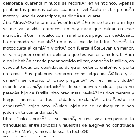
demoraba cuarenta minutos se recorriÃ³ en veinticinco. Apenas
pisaban las primeras calles cuando el vehÃ­culo militar prendÃ­a
motor y lleno de conscriptos, se dirigÃ­a al cuartel.
â€œAtraviÃ©sele la motoâ€ ordenÃ³. â€œSi se llevan a mi hijo
se me va la vida, entonces no hay nada que cuidar en este
mundoâ€. â€œTranquilo, con mis ahorritos pago los daÃ±osâ€.
Lo ordenado se cumpliÃ³ no muy al pie de la letra. AcercÃ³ la
motocicleta al camiÃ³n y gritÃ³ con fuerza â€œllevan un menor,
se van a joder con el disciplinario que les vamos a meterâ€. Para
algo le habÃ­a servido pagar servicio militar, conocÃ­a la milicia, en
especial todas las debilidades de quien ostenta uniforme o porta
un arma. Sus palabras sonaron como algo malÃ©fico y el
camiÃ³n se detuvo. El Cabo preguntÃ³ por el menor, dudÃ³
cuando vio al mÃ¡s fortachÃ³n de sus nuevos reclutas, pues no
parecÃ­a hijo de familia; hizo preguntas, revisÃ³ los documentos y
luego, mirando a los soldados exclamÃ³: â€œÂ¡esto se
desajustÃ³!, cojan otro, rÃ¡pido, ojala no se equivoquen o nos
joden en la comandanciaâ€.
Libre, Cirilo abrazÃ³ a su mamÃ¡ y una vez recuperada la
tranquilidad, entre sollozos y muestras de alegrÃ­a no controlada
dijo: â€œMaÂ´, vamos a buscar la lecheâ€.