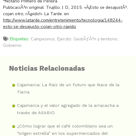
*Notario Primero de Pereira
PublicaciÃ³n original: Trujillo. J. D., 2015. «Â¡Esto se desajustÃ³,
cojan otro, rÃ¡pido!». La Tarde. en
http://www.latarde.com/entretenimiento/tecnologia/148244-
esto-se-desajusto-cojan-otro-rapido
Campesinos
,
Ejercito
,
GestiÃƒÂ³n y territorio
,
Etiquetas:
Gobierno
Noticias Relacionadas
Cajamarca: La Raíz de un Futuro que Nace de la
Tierra
Cajamarca y el valor agregado de la arracacha a
través de ASABIO
¿Cómo lograr que el café colombiano sea un
“origen estrella” en los supermercados del