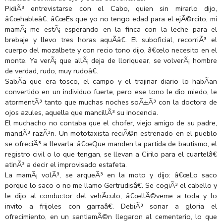
PidiÃ³ entrevistarse con el Cabo, quien sin mirarlo dijo,
â€œhableâ€. â€œEs que yo no tengo edad para el ejÃ©rcito, mi
mamÃ¡ me estÃ¡ esperando en la finca con la leche para el
brebaje y llevo tres horas aquÃ­â€. El suboficial, recorriÃ³ el
cuerpo del mozalbete y con recio tono dijo, â€œlo necesito en el
monte. Ya verÃ¡ que allÃ¡ deja de lloriquear, se volverÃ¡ hombre
de verdad, rudo, muy rudoâ€.
SabÃ­a que era tosco, el campo y el trajinar diario lo habÃ­an
convertido en un individuo fuerte, pero ese tono le dio miedo, le
atormentÃ³ tanto que muchas noches soÃ±Ã³ con la doctora de
ojos azules, aquella que mancillÃ³ su inocencia.
El muchacho no contaba que el chofer, viejo amigo de su padre,
mandÃ³ razÃ³n. Un mototaxista reciÃ©n estrenado en el pueblo
se ofreciÃ³ a llevarla. â€œQue manden la partida de bautismo, el
registro civil o lo que tengan, se llevan a Cirilo para el cuartelâ€
atinÃ³ a decir el improvisado estafeta.
La mamÃ¡ volÃ³, se arqueÃ³ en la moto y dijo: â€œLo saco
porque lo saco o no me llamo Gertrudisâ€. Se cogiÃ³ el cabello y
le dijo al conductor del vehÃ­culo, â€œllÃ©veme a toda y lo
invito a frijoles con garraâ€. DebiÃ³ sonar a gloria el
ofrecimiento, en un santiamÃ©n llegaron al cementerio, lo que