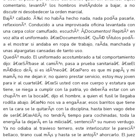
comentario, levantÃ³ los hombros invitÃ¡ndole a bajar, a no
discutir ni desobedecer la orden marcial.
BajÃ³ callado. Ã‰l no habÃ­a hecho nada, nada podÃ­a pasarle,
reflexionÃ³. Conducido a una improvisada oficina levantada con
una carpa color camuflado, escuchÃ³: Â¡Documentos! RepitiÃ³ en
voz alta el uniformado. â€œDocumentosâ€. QuÃ© tÃ­tulos podÃ­
a el mostrar si andaba en ropa de trabajo, raÃ­da, manchada y
unas alpargatas cansadas de tanto uso.
QuedÃ³ mudo. El uniformado acostumbrado a tal comportamiento
dijo: â€œSÃºbase al camiÃ³n, pasa a prueba sanitariaâ€. â€œEl
mÃ©dico dirÃ¡ si es idÃ³neoâ€. â€œPero es que mi papÃ¡ y mi
mamÃ¡ no me dejan ir, no quiero prestar servicio, estoy muy joven
para ir al cuartelâ€. â€œSi usted con ese cuerpo y estatura que
tiene, se niega a cumplir con la patria, yo deberÃ­a estar con un
chupÃ³n en la bocaâ€, dijo el hombre, a quien el fusil le llegaba
rodilla abajo. â€œNo nos va a engaÃ±ar, esos barritos que tiene
en la cara se le quitarÃ¡n con la disciplina, hasta bien vago debe
de serâ€.â€œAllÃ¡ no tendrÃ¡ tiempo para cochinadas, toda la
energÃ­a la dejarÃ¡ en la miliciaâ€, sentenciÃ³ su nuevo verdugo.
Ya no odiaba al travieso ternero, este interlocutor le pareciÃ³
bellaco, tirano cual mÃ¡s y hasta se le antojÃ³ ahorcarlo. El juez