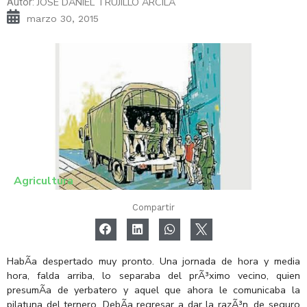
JOSE DANIEL TRUJILLO ARCILA
Autor:
marzo 30, 2015
Agricultura
Compartir
HabÃ­a despertado muy pronto. Una jornada de hora y media
hora, falda arriba, lo separaba del prÃ³ximo vecino, quien
presumÃ­a de yerbatero y aquel que ahora le comunicaba la
pilatuna del ternero. DebÃ­a regresar a dar la razÃ³n, de seguro