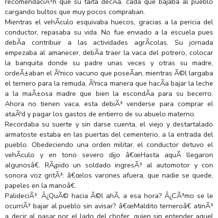
recomendaciÃ³n que su taita decÃ­a, cada que bajaba al pueblo
cargando bultos que muy pocos compraban.
Mientras el vehÃ­culo esquivaba huecos, gracias a la pericia del
conductor, repasaba su vida. No fue enviado a la escuela pues
debÃ­a contribuir a las actividades agrÃ­colas. Su jornada
empezaba al amanecer, debÃ­a traer la vaca del potrero, colocar
la banquita donde su padre unas veces y otras su madre,
ordeÃ±aban el Ãºnico vacuno que poseÃ­an, mientras Ã©l largaba
el ternero para la remuda, Ãºnica manera que hacÃ­a bajar la leche
a la maÃ±osa madre que bien la escondÃ­a para su becerro.
Ahora no tienen vaca, esta debiÃ³ venderse para comprar el
ataÃºd y pagar los gastos de entierro de su abuelo materno.
Recordaba su suerte y sin darse cuenta, el viejo y destartalado
armatoste estaba en las puertas del cementerio, a la entrada del
pueblo. Obedeciendo una orden militar, el conductor detuvo el
vehÃ­culo y en tono severo dijo â€œHasta aquÃ­ llegaron
algunosâ€. RÃ¡pido un soldado ingresÃ³ al automotor y con
sonora voz gritÃ³: â€œlos varones afuera, que nadie se quede,
papeles en la manoâ€.
PalideciÃ³. Â¿QuÃ© hacia Ã©l ahÃ­, a esa hora? Â¿CÃ³mo se le
ocurriÃ³ bajar al pueblo sin avisar? â€œMaldito terneroâ€ atinÃ³
a decir al pasar por el lado del chofer, quien sin entender aquel