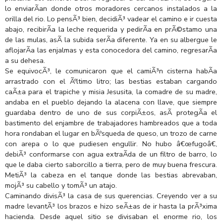
lo enviarÃ­an donde otros moradores cercanos instalados a la
orilla del rio. Lo pensÃ³ bien, decidiÃ³ vadear el camino e ir cuesta
abajo, recibirÃ­a la leche requerida y pedirÃ­a en prÃ©stamo una
de las mulas, asÃ­ la subida serÃ­a diferente. Ya en su albergue le
aflojarÃ­a las enjalmas y esta conocedora del camino, regresarÃ­a
a su dehesa.
Se equivocÃ³, le comunicaron que el camiÃ³n cisterna habÃ­a
arrastrado con el Ãºltimo litro; las bestias estaban cargando
caÃ±a para el trapiche y misia Jesusita, la comadre de su madre,
andaba en el pueblo dejando la alacena con llave, que siempre
guardaba dentro de uno de sus corpiÃ±os, asÃ­ protegÃ­a el
bastimento del enjambre de trabajadores hambreados que a toda
hora rondaban el lugar en bÃºsqueda de queso, un trozo de carne
con arepa o lo que pudiesen engullir. No hubo â€œfugoâ€,
debiÃ³ conformarse con agua extraÃ­da de un filtro de barro, lo
que le daba cierto saborcillo a tierra, pero de muy buena frescura.
MetiÃ³ la cabeza en el tanque donde las bestias abrevaban,
mojÃ³ su cabello y tomÃ³ un atajo.
Caminando divisÃ³ la casa de sus querencias. Creyendo ver a su
madre levantÃ³ los brazos e hizo seÃ±as de ir hasta la prÃ³xima
hacienda. Desde aquel sitio se divisaban el enorme rio, los