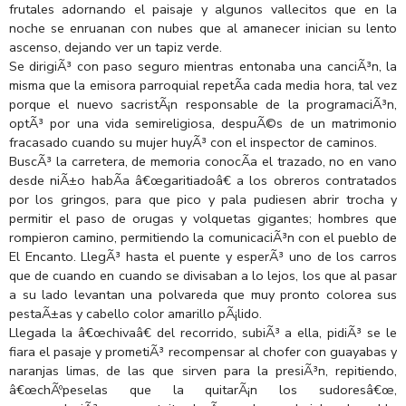
frutales adornando el paisaje y algunos vallecitos que en la
noche se enruanan con nubes que al amanecer inician su lento
ascenso, dejando ver un tapiz verde.
Se dirigiÃ³ con paso seguro mientras entonaba una canciÃ³n, la
misma que la emisora parroquial repetÃ­a cada media hora, tal vez
porque el nuevo sacristÃ¡n responsable de la programaciÃ³n,
optÃ³ por una vida semireligiosa, despuÃ©s de un matrimonio
fracasado cuando su mujer huyÃ³ con el inspector de caminos.
BuscÃ³ la carretera, de memoria conocÃ­a el trazado, no en vano
desde niÃ±o habÃ­a â€œgaritiadoâ€ a los obreros contratados
por los gringos, para que pico y pala pudiesen abrir trocha y
permitir el paso de orugas y volquetas gigantes; hombres que
rompieron camino, permitiendo la comunicaciÃ³n con el pueblo de
El Encanto. LlegÃ³ hasta el puente y esperÃ³ uno de los carros
que de cuando en cuando se divisaban a lo lejos, los que al pasar
a su lado levantan una polvareda que muy pronto colorea sus
pestaÃ±as y cabello color amarillo pÃ¡lido.
Llegada la â€œchivaâ€ del recorrido, subiÃ³ a ella, pidiÃ³ se le
fiara el pasaje y prometiÃ³ recompensar al chofer con guayabas y
naranjas limas, de las que sirven para la presiÃ³n, repitiendo,
â€œchÃºpeselas que la quitarÃ¡n los sudoresâ€œ,