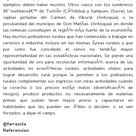
ejemplos deben haber muchos. Otros casos son los sombreros
â€˜vueltiaosâ€™ de TuchÃ­n (CÃ³rdoba) y Sampues (Sucre), las
vajillas pintadas del Carmen de Viboral (Antioquia), o la
peculiaridad del municipio de Don MatÃ­as (Antioquia) en donde
las remesas constituyen el reglÃ³n mÃ¡s fuerte de la economÃ­a.
Hay muchos pobladores rurales que han comenzado a trabajar en
servicios e industria, incluso en las mismas Ã¡reas rurales y que
por como fue concebido el censo no tendrÃ¡n mayor
representatividad en las estadÃ­sticas nacionales. Se pierde una
oportunidad de oro para recolectar informaciÃ³n acerca de las
actividades no econÃ³micas rurales, actividades vitales para
lograr desarrollo rural porque le permiten a los pobladores
rurales complementar sus ingresos con otras actividades cuando
la cosecha o los precios estÃ¡n malos (diversificaciÃ³n de
riesgos), producir productos no necesariamente de materias
primas que suelen tener mayor precio y capacitarse en
habilidades que les pueden ser Ãºtiles si deciden, o se ven
forzados, a dejar el campo.
@farrazola
Referencias: