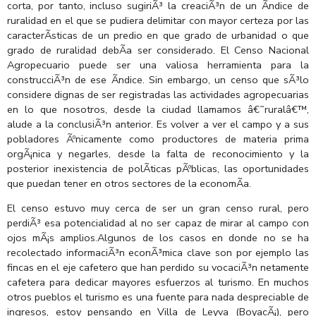
corta, por tanto, incluso sugiriÃ³ la creaciÃ³n de un Ã­ndice de
ruralidad en el que se pudiera delimitar con mayor certeza por las
caracterÃ­sticas de un predio en que grado de urbanidad o que
grado de ruralidad debÃ­a ser considerado. El Censo Nacional
Agropecuario puede ser una valiosa herramienta para la
construcciÃ³n de ese Ã­ndice. Sin embargo, un censo que sÃ³lo
considere dignas de ser registradas las actividades agropecuarias
en lo que nosotros, desde la ciudad llamamos â€˜ruralâ€™,
alude a la conclusiÃ³n anterior. Es volver a ver el campo y a sus
pobladores Ãºnicamente como productores de materia prima
orgÃ¡nica y negarles, desde la falta de reconocimiento y la
posterior inexistencia de polÃ­ticas pÃºblicas, las oportunidades
que puedan tener en otros sectores de la economÃ­a.
El censo estuvo muy cerca de ser un gran censo rural, pero
perdiÃ³ esa potencialidad al no ser capaz de mirar al campo con
ojos mÃ¡s amplios.Algunos de los casos en donde no se ha
recolectado informaciÃ³n econÃ³mica clave son por ejemplo las
fincas en el eje cafetero que han perdido su vocaciÃ³n netamente
cafetera para dedicar mayores esfuerzos al turismo. En muchos
otros pueblos el turismo es una fuente para nada despreciable de
ingresos, estoy pensando en Villa de Leyva (BoyacÃ¡), pero