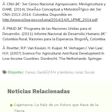
Â· CNA â€“ 3er Censo Nacional Agropecuario. MinAgricultura y
DANE. (2014). DiseÃ±o Conceptual y MetodolÃ³gico del 3er
CNA-2013-2014. Colombia. Disponible en:
http://www.si3ea.gov.co/Lena/2014/1A/5_UPME_2014.pdf
Â· PNUD â€“ Programa de las Naciones Unidas para el
Desarrollo. (2011). Informe Nacional de Desarrollo Humano â€“
Colombia Rural, Razones para la Esperanza. BogotÃ¡, Colombia
Â· Roetter, R.P. Van Keulen, H. Kuiper, M. Verhagen J. Van Laar,
H.H. (2007) Science For Agricultural And Rural Development In
Low-Income Countries. Dordrecht, The Netherlands: Springer.
Censo
,
GestiÃƒÂ³n y territorio
,
rural
,
Social
Etiquetas:
Noticias Relacionadas
Cajamarca: La Raíz de un Futuro que Nace de la
Tierra