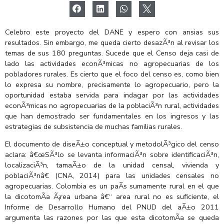
Celebro este proyecto del DANE y espero con ansias sus
resultados. Sin embargo, me queda cierto desazÃ³n al revisar los
temas de sus 180 preguntas. Sucede que el Censo deja casi de
lado las actividades econÃ³micas no agropecuarias de los
pobladores rurales. Es cierto que el foco del censo es, como bien
lo expresa su nombre, precisamente lo agropecuario, pero la
oportunidad estaba servida para indagar por las actividades
econÃ³micas no agropecuarias de la poblaciÃ³n rural, actividades
que han demostrado ser fundamentales en los ingresos y las
estrategias de subsistencia de muchas familias rurales.
El documento de diseÃ±o conceptual y metodolÃ³gico del censo
aclara: â€œSÃ³lo se levanta informaciÃ³n sobre identificaciÃ³n,
localizaciÃ³n, tamaÃ±o de la unidad censal, vivienda y
poblaciÃ³nâ€ (CNA, 2014) para las unidades censales no
agropecuarias. Colombia es un paÃ­s sumamente rural en el que
la dicotomÃ­a Ã¡rea urbana â€“ area rural no es suficiente, el
Informe de Desarrollo Humano del PNUD del aÃ±o 2011
argumenta las razones por las que esta dicotomÃ­a se queda