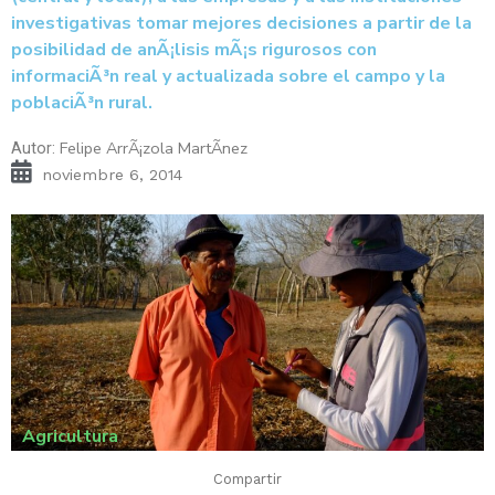
investigativas tomar mejores decisiones a partir de la
posibilidad de anÃ¡lisis mÃ¡s rigurosos con
informaciÃ³n real y actualizada sobre el campo y la
poblaciÃ³n rural.
Felipe ArrÃ¡zola MartÃ­nez
Autor:
noviembre 6, 2014
Agricultura
Compartir