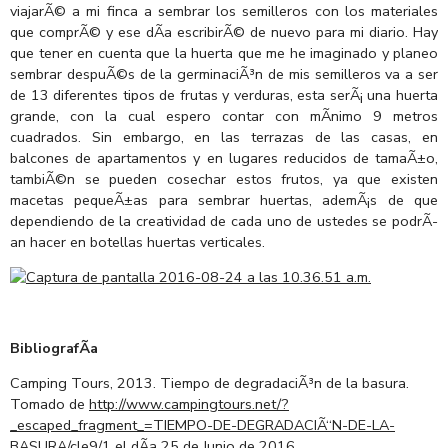
viajarÃ© a mi finca a sembrar los semilleros con los materiales
que comprÃ© y ese dÃ­a escribirÃ© de nuevo para mi diario. Hay
que tener en cuenta que la huerta que me he imaginado y planeo
sembrar despuÃ©s de la germinaciÃ³n de mis semilleros va a ser
de 13 diferentes tipos de frutas y verduras, esta serÃ¡ una huerta
grande, con la cual espero contar con mÃ­nimo 9 metros
cuadrados. Sin embargo, en las terrazas de las casas, en
balcones de apartamentos y en lugares reducidos de tamaÃ±o,
tambiÃ©n se pueden cosechar estos frutos, ya que existen
macetas pequeÃ±as para sembrar huertas, ademÃ¡s de que
dependiendo de la creatividad de cada uno de ustedes se podrÃ­
an hacer en botellas huertas verticales.
BibliografÃ­a
Camping Tours, 2013. Tiempo de degradaciÃ³n de la basura.
Tomado de
http://www.campingtours.net/?
_escaped_fragment_=TIEMPO-DE-DEGRADACIÃ“N-DE-LA-
BASURA/cle9/1
el dÃ­a 25 de Junio de 2016.