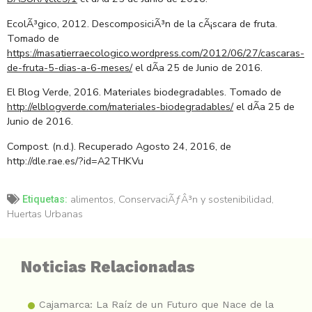
EcolÃ³gico, 2012. DescomposiciÃ³n de la cÃ¡scara de fruta.
Tomado de
https://masatierraecologico.wordpress.com/2012/06/27/cascaras-
de-fruta-5-dias-a-6-meses/
el dÃ­a 25 de Junio de 2016.
El Blog Verde, 2016. Materiales biodegradables. Tomado de
http://elblogverde.com/materiales-biodegradables/
el dÃ­a 25 de
Junio de 2016.
Compost. (n.d.). Recuperado Agosto 24, 2016, de
http://dle.rae.es/?id=A2THKVu
alimentos
,
ConservaciÃƒÂ³n y sostenibilidad
,
Etiquetas:
Huertas Urbanas
Noticias Relacionadas
Cajamarca: La Raíz de un Futuro que Nace de la