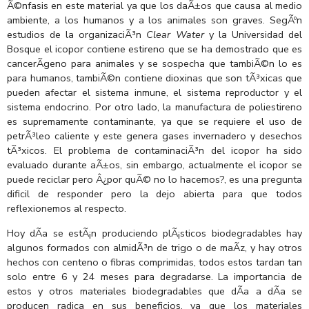
Ã©nfasis en este material ya que los daÃ±os que causa al medio
ambiente, a los humanos y a los animales son graves. SegÃºn
estudios de la organizaciÃ³n
Clear Water
y la Universidad del
Bosque el icopor contiene estireno que se ha demostrado que es
cancerÃ­geno para animales y se sospecha que tambiÃ©n lo es
para humanos, tambiÃ©n contiene dioxinas que son tÃ³xicas que
pueden afectar el sistema inmune, el sistema reproductor y el
sistema endocrino. Por otro lado, la manufactura de poliestireno
es supremamente contaminante, ya que se requiere el uso de
petrÃ³leo caliente y este genera gases invernadero y desechos
tÃ³xicos. El problema de contaminaciÃ³n del icopor ha sido
evaluado durante aÃ±os, sin embargo, actualmente el icopor se
puede reciclar pero Â¿por quÃ© no lo hacemos?, es una pregunta
dificil de responder pero la dejo abierta para que todos
reflexionemos al respecto.
Hoy dÃ­a se estÃ¡n produciendo plÃ¡sticos biodegradables hay
algunos formados con almidÃ³n de trigo o de maÃ­z, y hay otros
hechos con centeno o fibras comprimidas, todos estos tardan tan
solo entre 6 y 24 meses para degradarse. La importancia de
estos y otros materiales biodegradables que dÃ­a a dÃ­a se
producen radica en sus beneficios, ya que los materiales