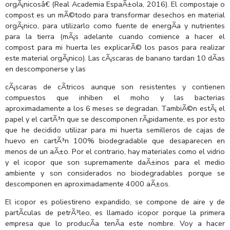
orgÃ¡nicosâ€ (Real Academia EspaÃ±ola, 2016). El compostaje o
compost es un mÃ©todo para transformar desechos en material
orgÃ¡nico, para utilizarlo como fuente de energÃ­a y nutrientes
para la tierra (mÃ¡s adelante cuando comience a hacer el
compost para mi huerta les explicarÃ© los pasos para realizar
este material orgÃ¡nico). Las cÃ¡scaras de banano tardan 10 dÃ­as
en descomponerse y las
cÃ¡scaras de cÃ­tricos aunque son resistentes y contienen
compuestos que inhiben el moho y las bacterias
aproximadamente a los 6 meses se degradan. TambiÃ©n estÃ¡ el
papel y el cartÃ³n que se descomponen rÃ¡pidamente, es por esto
que he decidido utilizar para mi huerta semilleros de cajas de
huevo en cartÃ³n 100% biodegradable que desaparecen en
menos de un aÃ±o. Por el contrario, hay materiales como el vidrio
y el icopor que son supremamente daÃ±inos para el medio
ambiente y son considerados no biodegradables porque se
descomponen en aproximadamente 4000 aÃ±os.
El icopor es poliestireno expandido, se compone de aire y de
partÃ­culas de petrÃ³leo, es llamado icopor porque la primera
empresa que lo producÃ­a tenÃ­a este nombre. Voy a hacer