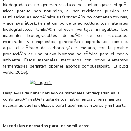
biodegradables no generan residuos, no sueltan gases ni quÃ­
micos porque son naturales, al ser reciclados pueden ser
reutilizados, es econÃ³mica su fabricaciÃ³n, no contienen toxinas,
y ademÃ¡s â€œ(…) en el campo de la agricultura, los materiales
biodegradables tambiÃ©n ofrecen ventajas innegables. Los
materiales biodegradables, despuÃ©s de ser reciclados,
incinerados y compuestos, generarÃ¡n subproductos como el
agua, el diÃ³xido de carbono y/o el metano, con la posible
producciÃ³n de una nueva biomasa no tÃ³xica para el medio
ambiente. Estos materiales mezclados con otros elementos
fermentables permiten obtener abonos compuestosâ€ (El blog
verde, 2016).
DespuÃ©s de haber hablado de materiales biodegradables, a
continuaciÃ³n estÃ¡ la lista de los instrumentos y herramientas
necesarias que he utilizado para hacer mis semilleros y mi huerta.
Materiales necesarios para los semilleros: