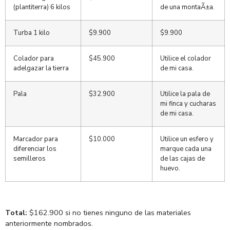
(plantiterra) 6 kilos
de una montaÃ±a.
Turba 1 kilo
$9.900
$9.900
Colador para
$45.900
Utilice el colador
adelgazar la tierra
de mi casa.
Pala
$32.900
Utilice la pala de
mi finca y cucharas
de mi casa.
Marcador para
$10.000
Utilice un esfero y
diferenciar los
marque cada una
semilleros
de las cajas de
huevo.
Total:
$162.900 si no tienes ninguno de las materiales
anteriormente nombrados.