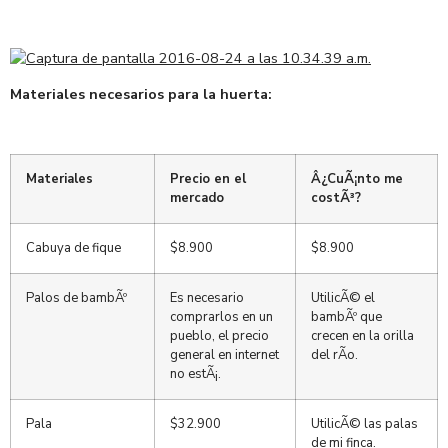
Materiales necesarios para la huerta:
Materiales
Precio en el
Â¿CuÃ¡nto me
mercado
costÃ³?
Cabuya de fique
$8.900
$8.900
Palos de bambÃº
Es necesario
UtilicÃ© el
comprarlos en un
bambÃº que
pueblo, el precio
crecen en la orilla
general en internet
del rÃ­o.
no estÃ¡.
Pala
$32.900
UtilicÃ© las palas
de mi finca.