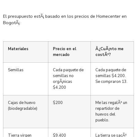
El presupuesto estÃ¡ basado en los precios de Homecenter en
BogotÃ¡:
Materiales
Precio en el
Â¿CuÃ¡nto me
mercado
costÃ³?
Semillas
Cada paquete de
Cada paquete de
semillas no
semillas $4.200.
orgÃ¡nicas
Se compraron 13.
$4.200
Cajas de huevo
$200
Me las regalÃ³ un
(biodegradable)
repartidor de
huevos del
pueblo.
Tierra virgen
$9.400
La tierra se sacÃ³