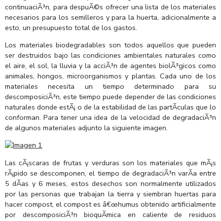
continuaciÃ³n, para despuÃ©s ofrecer una lista de los materiales
necesarios para los semilleros y para la huerta, adicionalmente a
esto, un presupuesto total de los gastos.
Los materiales biodegradables son todos aquellos que pueden
ser destruidos bajo las condiciones ambientales naturales como
el aire, el sol, la lluvia y la acciÃ³n de agentes biolÃ³gicos como
animales, hongos, microorganismos y plantas. Cada uno de los
materiales necesita un tiempo determinado para su
descomposiciÃ³n, este tiempo puede depender de las condiciones
naturales donde estÃ¡ o de la estabilidad de las partÃ­culas que lo
conforman. Para tener una idea de la velocidad de degradaciÃ³n
de algunos materiales adjunto la siguiente imagen.
Las cÃ¡scaras de frutas y verduras son los materiales que mÃ¡s
rÃ¡pido se descomponen, el tiempo de degradaciÃ³n varÃ­a entre
5 dÃ­as y 6 meses, estos desechos son normalmente utilizados
por las personas que trabajan la tierra y siembran huertas para
hacer compost, el compost es â€œhumus obtenido artificialmente
por descomposiciÃ³n bioquÃ­mica en caliente de residuos