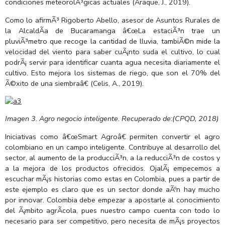
condiciones meteorolÃ³gicas actuales (Araque, J., 2019).
Como lo afirmÃ³ Rigoberto Abello, asesor de Asuntos Rurales de
la AlcaldÃ­a de Bucaramanga â€œLa estaciÃ³n trae un
pluviÃ³metro que recoge la cantidad de lluvia, tambiÃ©n mide la
velocidad del viento para saber cuÃ¡nto suda el cultivo, lo cual
podrÃ¡ servir para identificar cuanta agua necesita diariamente el
cultivo. Esto mejora los sistemas de riego, que son el 70% del
Ã©xito de una siembraâ€ (Celis, A., 2019).
Imagen 3. Agro negocio inteligente. Recuperado de:(CPQD, 2018)
Iniciativas como â€œSmart Agroâ€ permiten convertir el agro
colombiano en un campo inteligente. Contribuye al desarrollo del
sector, al aumento de la producciÃ³n, a la reducciÃ³n de costos y
a la mejora de los productos ofrecidos. OjalÃ¡ empecemos a
escuchar mÃ¡s historias como estas en Colombia, pues a partir de
este ejemplo es claro que es un sector donde aÃºn hay mucho
por innovar. Colombia debe empezar a apostarle al conocimiento
del Ã¡mbito agrÃ­cola, pues nuestro campo cuenta con todo lo
necesario para ser competitivo, pero necesita de mÃ¡s proyectos