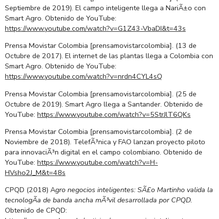
Septiembre de 2019). El campo inteligente llega a NariÃ±o con
Smart Agro. Obtenido de YouTube:
https://www.youtube.com/watch?v=G1Z43-VbaDI&t=43s
Prensa Movistar Colombia [prensamovistarcolombia]. (13 de
Octubre de 2017). El internet de las plantas llega a Colombia con
Smart Agro. Obtenido de YouTube:
https://www.youtube.com/watch?v=nrdn4CYL4sQ
Prensa Movistar Colombia [prensamovistarcolombia]. (25 de
Octubre de 2019). Smart Agro llega a Santander. Obtenido de
YouTube:
https://www.youtube.com/watch?v=5StrJlT6QKs
Prensa Movistar Colombia [prensamovistarcolombia]. (2 de
Noviembre de 2018). TelefÃ³nica y FAO lanzan proyecto piloto
para innovaciÃ³n digital en el campo colombiano. Obtenido de
YouTube:
https://www.youtube.com/watch?v=H-
HVsho2J_M&t=48s
CPQD (2018) A
gro negocios inteligentes: SÃ£o Martinho valida la
tecnologÃ­a de banda ancha mÃ³vil desarrollada por CPQD.
Obtenido de CPQD: