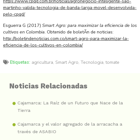
https://www.cpqd.com.br/noticias/agronegocio-inteligente-sao-
martinho-valida-tecnologia-de-banda-larga-movel-desenvolvida-
pelo-cpqd/
Esguerra G (2017)
Smart Agro: para maximizar la eficiencia de los
cultivos en Colombia.
Obtenido de boletÃ­n de noticias:
http://boletindenoticias.com.co/smart-agro-para-maximizar-la-
eficiencia-de-los-cultivos-en-colombia/
agricultura
,
Smart Agro
,
Tecnologia
,
tomate
Etiquetas:
Noticias Relacionadas
Cajamarca: La Raíz de un Futuro que Nace de la
Tierra
Cajamarca y el valor agregado de la arracacha a
través de ASABIO