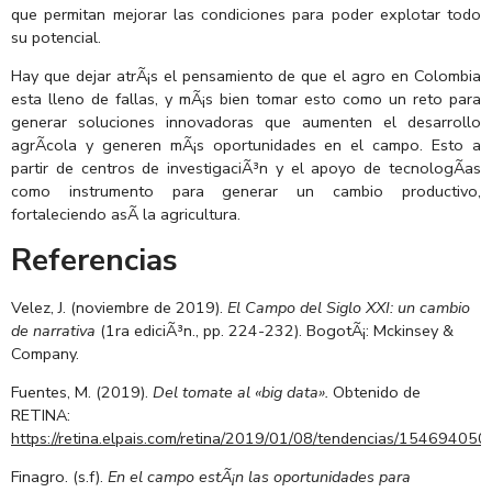
que permitan mejorar las condiciones para poder explotar todo
su potencial.
Hay que dejar atrÃ¡s el pensamiento de que el agro en Colombia
esta lleno de fallas, y mÃ¡s bien tomar esto como un reto para
generar soluciones innovadoras que aumenten el desarrollo
agrÃ­cola y generen mÃ¡s oportunidades en el campo. Esto a
partir de centros de investigaciÃ³n y el apoyo de tecnologÃ­as
como instrumento para generar un cambio productivo,
fortaleciendo asÃ­ la agricultura.
Referencias
Velez, J. (noviembre de 2019).
El Campo del Siglo XXI: un cambio
de narrativa
(1ra ediciÃ³n., pp. 224-232). BogotÃ¡: Mckinsey &
Company.
Fuentes, M. (2019).
Del tomate al «big data».
Obtenido de
RETINA:
https://retina.elpais.com/retina/2019/01/08/tendencias/15469405
Finagro. (s.f).
En el campo estÃ¡n las oportunidades para