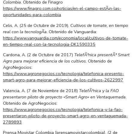
Colombia.
Obtenido de Finagro
https://www.finagro.com.co/noticias/en-el-campo-estÃ¡n-las-
oportunidades-para-colombia
Celis, A. (25 de Octubre de 2019).
Cultivos de tomate, en tiempo
real con la tecnologÃ­a.
Obtenido de Vanguardia:
https://www.vanguardia.com/economia/local/cultivos-de-tomate-
en-tiempo-real-con-la-tecnologia-DK1590335
Cardona, A. (2 de Octubre de 2017)
TelefÃ³nica presentÃ³ Smart
Agro para mejorar eficiencia de los cultivos.
Obtenido de
AgroNegocios:
https://www.agronegocios.co/tecnologia/telefonica-presento-
smart-agro-para-mejorar-eficiencia-de-los-cultivos-2622997
Valencia, A. (7 de Noviembre de 2018)
TelefÃ³nica y la FAO
presentaron piloto de proyecto «Smart Agro» en Ventaquemada
.
Obtenido de AgroNegocios:
https://www.agronegocios.co/tecnologia/telefonica-y-la-fao-
presentaron-piloto-de-proyecto-smart-agro-en-ventaquemada-
2789893
Prensa Movistar Colombia [prensamovistarcolombia]. (2 de