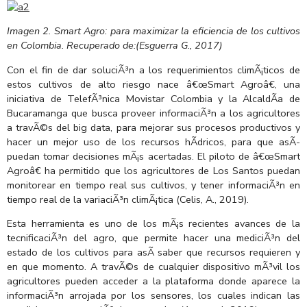
Imagen 2. Smart Agro: para maximizar la eficiencia de los cultivos
en Colombia. Recuperado de:(Esguerra G., 2017)
Con el fin de dar soluciÃ³n a los requerimientos climÃ¡ticos de
estos cultivos de alto riesgo nace â€œSmart Agroâ€, una
iniciativa de TelefÃ³nica Movistar Colombia y la AlcaldÃ­a de
Bucaramanga que busca proveer informaciÃ³n a los agricultores
a travÃ©s del big data, para mejorar sus procesos productivos y
hacer un mejor uso de los recursos hÃ­dricos, para que asÃ­
puedan tomar decisiones mÃ¡s acertadas. El piloto de â€œSmart
Agroâ€ ha permitido que los agricultores de Los Santos puedan
monitorear en tiempo real sus cultivos, y tener informaciÃ³n en
tiempo real de la variaciÃ³n climÃ¡tica (Celis, A., 2019).
Esta herramienta es uno de los mÃ¡s recientes avances de la
tecnificaciÃ³n del agro, que permite hacer una mediciÃ³n del
estado de los cultivos para asÃ­ saber que recursos requieren y
en que momento. A travÃ©s de cualquier dispositivo mÃ³vil los
agricultores pueden acceder a la plataforma donde aparece la
informaciÃ³n arrojada por los sensores, los cuales indican las