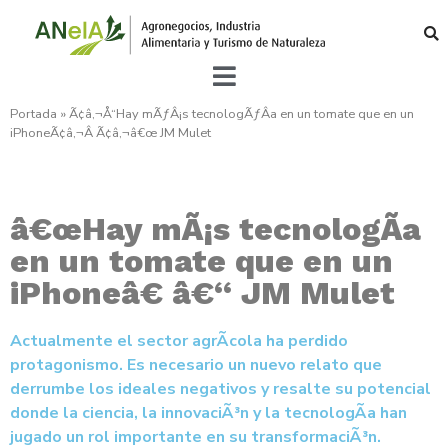
Portada
»
Ã¢â‚¬Å“Hay mÃƒÂ¡s tecnologÃƒÂ­a en un tomate que en un
iPhoneÃ¢â‚¬Â Ã¢â‚¬â€œ JM Mulet
â€œHay mÃ¡s tecnologÃ­a
en un tomate que en un
iPhoneâ€ â€“ JM Mulet
Actualmente el sector agrÃ­cola ha perdido
protagonismo. Es necesario un nuevo relato que
derrumbe los ideales negativos y resalte su potencial
donde la ciencia, la innovaciÃ³n y la tecnologÃ­a han
jugado un rol importante en su transformaciÃ³n.