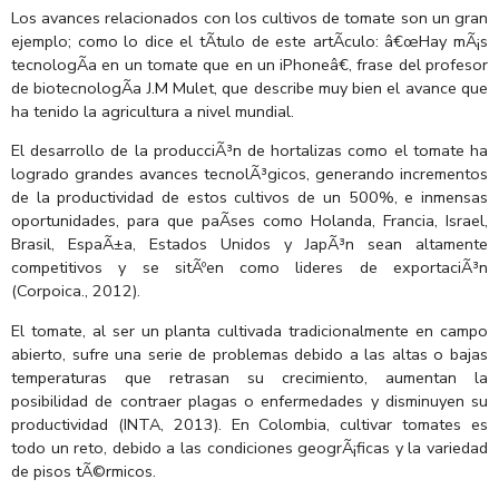
Los avances relacionados con los cultivos de tomate son un gran
ejemplo; como lo dice el tÃ­tulo de este artÃ­culo: â€œHay mÃ¡s
tecnologÃ­a en un tomate que en un iPhoneâ€, frase del profesor
de biotecnologÃ­a J.M Mulet, que describe muy bien el avance que
ha tenido la agricultura a nivel mundial.
El desarrollo de la producciÃ³n de hortalizas como el tomate ha
logrado grandes avances tecnolÃ³gicos, generando incrementos
de la productividad de estos cultivos de un 500%, e inmensas
oportunidades, para que paÃ­ses como Holanda, Francia, Israel,
Brasil, EspaÃ±a, Estados Unidos y JapÃ³n sean altamente
competitivos y se sitÃºen como lideres de exportaciÃ³n
(Corpoica., 2012).
El tomate, al ser un planta cultivada tradicionalmente en campo
abierto, sufre una serie de problemas debido a las altas o bajas
temperaturas que retrasan su crecimiento, aumentan la
posibilidad de contraer plagas o enfermedades y disminuyen su
productividad (INTA, 2013). En Colombia, cultivar tomates es
todo un reto, debido a las condiciones geogrÃ¡ficas y la variedad
de pisos tÃ©rmicos.