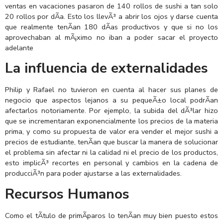
ventas en vacaciones pasaron de 140 rollos de sushi a tan solo
20 rollos por dÃ­a. Esto los llevÃ³ a abrir los ojos y darse cuenta
que realmente tenÃ­an 180 dÃ­as productivos y que si no los
aprovechaban al mÃ¡ximo no iban a poder sacar el proyecto
adelante
La influencia de externalidades
Philip y Rafael no tuvieron en cuenta al hacer sus planes de
negocio que aspectos lejanos a su pequeÃ±o local podrÃ­an
afectarlos notoriamente. Por ejemplo, la subida del dÃ³lar hizo
que se incrementaran exponencialmente los precios de la materia
prima, y como su propuesta de valor era vender el mejor sushi a
precios de estudiante, tenÃ­an que buscar la manera de solucionar
el problema sin afectar ni la calidad ni el precio de los productos,
esto implicÃ³ recortes en personal y cambios en la cadena de
producciÃ³n para poder ajustarse a las externalidades.
Recursos Humanos
Como el tÃ­tulo de primÃ­paros lo tenÃ­an muy bien puesto estos