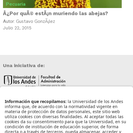
Pecuaria
Â¿Por quÃ© estÃ¡n muriendo las abejas?
Gustavo GonzÃ¡lez
Autor:
Julio 22, 2015
Una iniciativa de:
Información de contacto
info@aneia.edu.co
Bogotá, Colombia