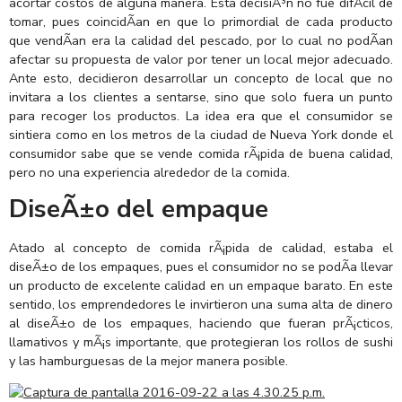
acortar costos de alguna manera. Esta decisiÃ³n no fue difÃ­cil de
tomar, pues coincidÃ­an en que lo primordial de cada producto
que vendÃ­an era la calidad del pescado, por lo cual no podÃ­an
afectar su propuesta de valor por tener un local mejor adecuado.
Ante esto, decidieron desarrollar un concepto de local que no
invitara a los clientes a sentarse, sino que solo fuera un punto
para recoger los productos. La idea era que el consumidor se
sintiera como en los metros de la ciudad de Nueva York donde el
consumidor sabe que se vende comida rÃ¡pida de buena calidad,
pero no una experiencia alrededor de la comida.
DiseÃ±o del empaque
Atado al concepto de comida rÃ¡pida de calidad, estaba el
diseÃ±o de los empaques, pues el consumidor no se podÃ­a llevar
un producto de excelente calidad en un empaque barato. En este
sentido, los emprendedores le invirtieron una suma alta de dinero
al diseÃ±o de los empaques, haciendo que fueran prÃ¡cticos,
llamativos y mÃ¡s importante, que protegieran los rollos de sushi
y las hamburguesas de la mejor manera posible.