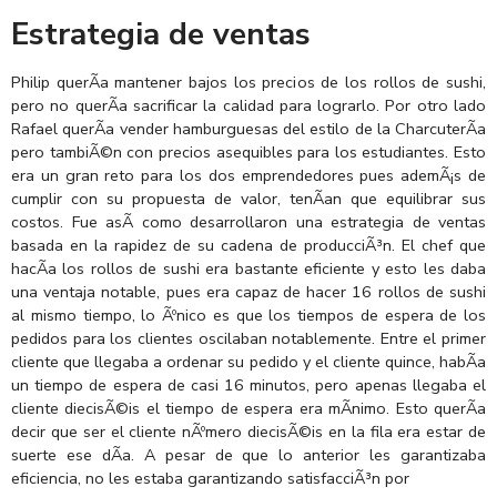
Estrategia de ventas
Philip querÃ­a mantener bajos los precios de los rollos de sushi,
pero no querÃ­a sacrificar la calidad para lograrlo. Por otro lado
Rafael querÃ­a vender hamburguesas del estilo de la CharcuterÃ­a
pero tambiÃ©n con precios asequibles para los estudiantes. Esto
era un gran reto para los dos emprendedores pues ademÃ¡s de
cumplir con su propuesta de valor, tenÃ­an que equilibrar sus
costos. Fue asÃ­ como desarrollaron una estrategia de ventas
basada en la rapidez de su cadena de producciÃ³n. El chef que
hacÃ­a los rollos de sushi era bastante eficiente y esto les daba
una ventaja notable, pues era capaz de hacer 16 rollos de sushi
al mismo tiempo, lo Ãºnico es que los tiempos de espera de los
pedidos para los clientes oscilaban notablemente. Entre el primer
cliente que llegaba a ordenar su pedido y el cliente quince, habÃ­a
un tiempo de espera de casi 16 minutos, pero apenas llegaba el
cliente diecisÃ©is el tiempo de espera era mÃ­nimo. Esto querÃ­a
decir que ser el cliente nÃºmero diecisÃ©is en la fila era estar de
suerte ese dÃ­a. A pesar de que lo anterior les garantizaba
eficiencia, no les estaba garantizando satisfacciÃ³n por