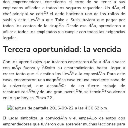
dos emprendedores, cometieron el error de no tener a sus
empleados afiliados a todos los seguros requeridos. Un dÃ­a, el
chef principal se cortÃ³ el dedo haciendo uno de los rollos de
sushi y esto llevÃ³ a que Take a Sushi tuviera que pagar por
todos los costos de la cirugÃ­a. Desde ese dÃ­a, aprendieron a
afiliar a todos los empleados y a cumplir con todas las exigencias
legales.
Tercera oportunidad: la vencida
Con los aprendizajes que tuvieron empezaron dÃ­a a dÃ­a a sacar
con mÃ¡s fuerza y Ã©xito su emprendimiento, hasta llegar a
crecer tanto que el destino los llevÃ³ a la expansiÃ³n. Para este
caso, encontraron una magnÃ­fica casa en una excelente zona de
la universidad, que despuÃ©s de un fuerte trabajo de
reestructuraciÃ³n y de una gran inversiÃ³n, se terminÃ³ volviendo
en lo que hoy es: Plaza 22.
El lugar simboliza la convicciÃ³n y el empeÃ±o de estos dos
emprendedores que tuvieron que aprender muchas lecciones para