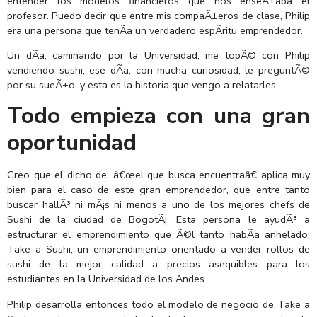
entender los modelos financieros que nos enseÃ±aba el
profesor. Puedo decir que entre mis compaÃ±eros de clase, Philip
era una persona que tenÃ­a un verdadero espÃ­ritu emprendedor.
Un dÃ­a, caminando por la Universidad, me topÃ© con Philip
vendiendo sushi, ese dÃ­a, con mucha curiosidad, le preguntÃ©
por su sueÃ±o, y esta es la historia que vengo a relatarles.
Todo empieza con una gran
oportunidad
Creo que el dicho de: â€œel que busca encuentraâ€ aplica muy
bien para el caso de este gran emprendedor, que entre tanto
buscar hallÃ³ ni mÃ¡s ni menos a uno de los mejores chefs de
Sushi de la ciudad de BogotÃ¡. Esta persona le ayudÃ³ a
estructurar el emprendimiento que Ã©l tanto habÃ­a anhelado:
Take a Sushi, un emprendimiento orientado a vender rollos de
sushi de la mejor calidad a precios asequibles para los
estudiantes en la Universidad de los Andes.
Philip desarrolla entonces todo el modelo de negocio de Take a