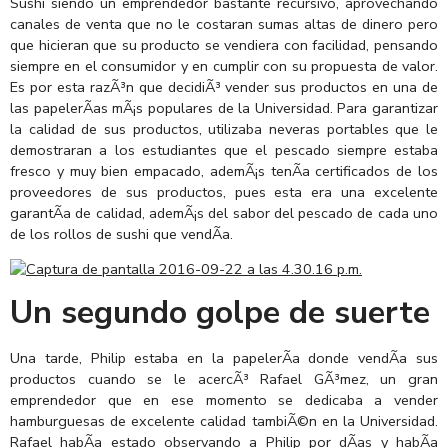
Sushi siendo un emprendedor bastante recursivo, aprovechando
canales de venta que no le costaran sumas altas de dinero pero
que hicieran que su producto se vendiera con facilidad, pensando
siempre en el consumidor y en cumplir con su propuesta de valor.
Es por esta razÃ³n que decidiÃ³ vender sus productos en una de
las papelerÃ­as mÃ¡s populares de la Universidad. Para garantizar
la calidad de sus productos, utilizaba neveras portables que le
demostraran a los estudiantes que el pescado siempre estaba
fresco y muy bien empacado, ademÃ¡s tenÃ­a certificados de los
proveedores de sus productos, pues esta era una excelente
garantÃ­a de calidad, ademÃ¡s del sabor del pescado de cada uno
de los rollos de sushi que vendÃ­a.
Un segundo golpe de suerte
Una tarde, Philip estaba en la papelerÃ­a donde vendÃ­a sus
productos cuando se le acercÃ³ Rafael GÃ³mez, un gran
emprendedor que en ese momento se dedicaba a vender
hamburguesas de excelente calidad tambiÃ©n en la Universidad.
Rafael habÃ­a estado observando a Philip por dÃ­as y habÃ­a