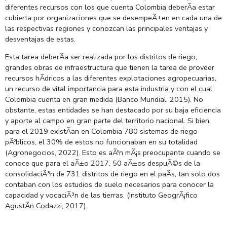
diferentes recursos con los que cuenta Colombia deberÃ­a estar
cubierta por organizaciones que se desempeÃ±en en cada una de
las respectivas regiones y conozcan las principales ventajas y
desventajas de estas.
Esta tarea deberÃ­a ser realizada por los distritos de riego,
grandes obras de infraestructura que tienen la tarea de proveer
recursos hÃ­dricos a las diferentes explotaciones agropecuarias,
un recurso de vital importancia para esta industria y con el cual
Colombia cuenta en gran medida (Banco Mundial, 2015). No
obstante, estas entidades se han destacado por su baja eficiencia
y aporte al campo en gran parte del territorio nacional. Si bien,
para el 2019 existÃ­an en Colombia 780 sistemas de riego
pÃºblicos, el 30% de estos no funcionaban en su totalidad
(Agronegocios, 2022). Esto es aÃºn mÃ¡s preocupante cuando se
conoce que para el aÃ±o 2017, 50 aÃ±os despuÃ©s de la
consolidaciÃ³n de 731 distritos de riego en el paÃ­s, tan solo dos
contaban con los estudios de suelo necesarios para conocer la
capacidad y vocaciÃ³n de las tierras. (Instituto GeogrÃ¡fico
AgustÃ­n Codazzi, 2017).