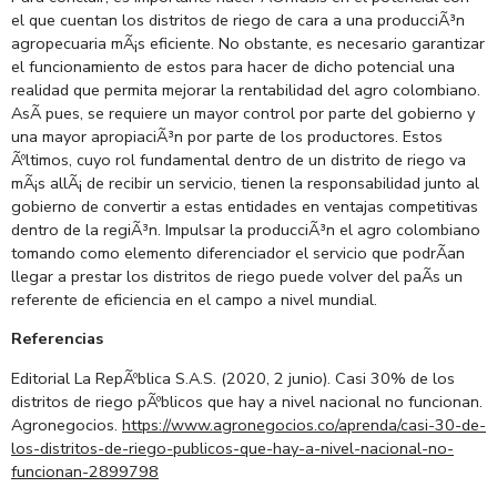
el que cuentan los distritos de riego de cara a una producciÃ³n
agropecuaria mÃ¡s eficiente. No obstante, es necesario garantizar
el funcionamiento de estos para hacer de dicho potencial una
realidad que permita mejorar la rentabilidad del agro colombiano.
AsÃ­ pues, se requiere un mayor control por parte del gobierno y
una mayor apropiaciÃ³n por parte de los productores. Estos
Ãºltimos, cuyo rol fundamental dentro de un distrito de riego va
mÃ¡s allÃ¡ de recibir un servicio, tienen la responsabilidad junto al
gobierno de convertir a estas entidades en ventajas competitivas
dentro de la regiÃ³n. Impulsar la producciÃ³n el agro colombiano
tomando como elemento diferenciador el servicio que podrÃ­an
llegar a prestar los distritos de riego puede volver del paÃ­s un
referente de eficiencia en el campo a nivel mundial.
Referencias
Editorial La RepÃºblica S.A.S. (2020, 2 junio). Casi 30% de los
distritos de riego pÃºblicos que hay a nivel nacional no funcionan.
Agronegocios.
https://www.agronegocios.co/aprenda/casi-30-de-
los-distritos-de-riego-publicos-que-hay-a-nivel-nacional-no-
funcionan-2899798