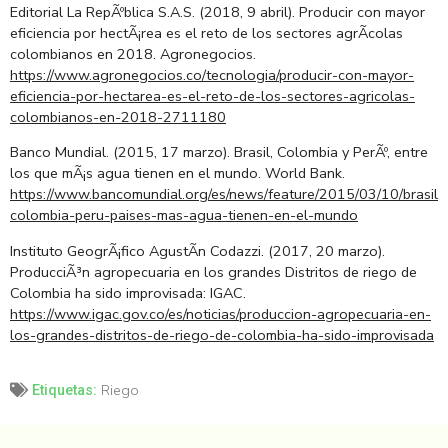
Editorial La RepÃºblica S.A.S. (2018, 9 abril). Producir con mayor
eficiencia por hectÃ¡rea es el reto de los sectores agrÃ­colas
colombianos en 2018. Agronegocios.
https://www.agronegocios.co/tecnologia/producir-con-mayor-
eficiencia-por-hectarea-es-el-reto-de-los-sectores-agricolas-
colombianos-en-2018-2711180
Banco Mundial. (2015, 17 marzo). Brasil, Colombia y PerÃº, entre
los que mÃ¡s agua tienen en el mundo. World Bank.
https://www.bancomundial.org/es/news/feature/2015/03/10/brasil-
colombia-peru-paises-mas-agua-tienen-en-el-mundo
Instituto GeogrÃ¡fico AgustÃ­n Codazzi. (2017, 20 marzo).
ProducciÃ³n agropecuaria en los grandes Distritos de riego de
Colombia ha sido improvisada: IGAC.
https://www.igac.gov.co/es/noticias/produccion-agropecuaria-en-
los-grandes-distritos-de-riego-de-colombia-ha-sido-improvisada
Riego
Etiquetas: