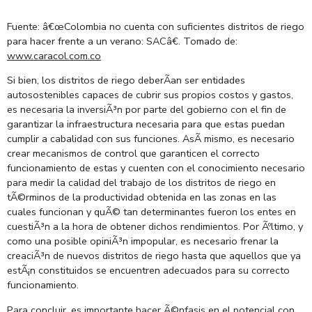
Fuente: â€œColombia no cuenta con suficientes distritos de riego
para hacer frente a un verano: SACâ€. Tomado de:
www.caracol.com.co
Si bien, los distritos de riego deberÃ­an ser entidades
autosostenibles capaces de cubrir sus propios costos y gastos,
es necesaria la inversiÃ³n por parte del gobierno con el fin de
garantizar la infraestructura necesaria para que estas puedan
cumplir a cabalidad con sus funciones. AsÃ­ mismo, es necesario
crear mecanismos de control que garanticen el correcto
funcionamiento de estas y cuenten con el conocimiento necesario
para medir la calidad del trabajo de los distritos de riego en
tÃ©rminos de la productividad obtenida en las zonas en las
cuales funcionan y quÃ© tan determinantes fueron los entes en
cuestiÃ³n a la hora de obtener dichos rendimientos. Por Ãºltimo, y
como una posible opiniÃ³n impopular, es necesario frenar la
creaciÃ³n de nuevos distritos de riego hasta que aquellos que ya
estÃ¡n constituidos se encuentren adecuados para su correcto
funcionamiento.
Para concluir, es importante hacer Ã©nfasis en el potencial con