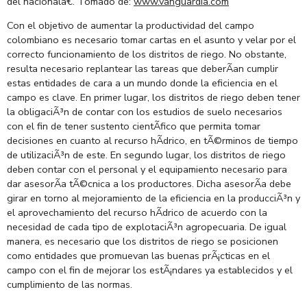
del nacionalâ€. Tomado de:
www.vanguardia.com
Con el objetivo de aumentar la productividad del campo
colombiano es necesario tomar cartas en el asunto y velar por el
correcto funcionamiento de los distritos de riego. No obstante,
resulta necesario replantear las tareas que deberÃ­an cumplir
estas entidades de cara a un mundo donde la eficiencia en el
campo es clave. En primer lugar, los distritos de riego deben tener
la obligaciÃ³n de contar con los estudios de suelo necesarios
con el fin de tener sustento cientÃ­fico que permita tomar
decisiones en cuanto al recurso hÃ­drico, en tÃ©rminos de tiempo
de utilizaciÃ³n de este. En segundo lugar, los distritos de riego
deben contar con el personal y el equipamiento necesario para
dar asesorÃ­a tÃ©cnica a los productores. Dicha asesorÃ­a debe
girar en torno al mejoramiento de la eficiencia en la producciÃ³n y
el aprovechamiento del recurso hÃ­drico de acuerdo con la
necesidad de cada tipo de explotaciÃ³n agropecuaria. De igual
manera, es necesario que los distritos de riego se posicionen
como entidades que promuevan las buenas prÃ¡cticas en el
campo con el fin de mejorar los estÃ¡ndares ya establecidos y el
cumplimiento de las normas.