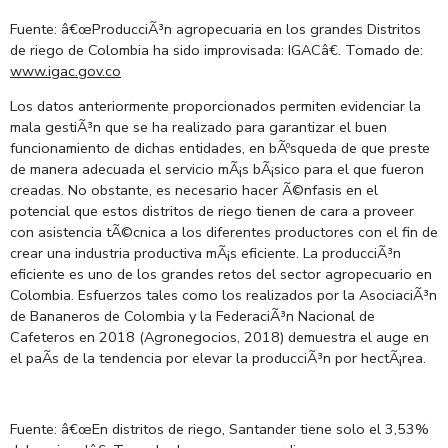
Fuente: â€œProducciÃ³n agropecuaria en los grandes Distritos
de riego de Colombia ha sido improvisada: IGACâ€. Tomado de:
www.igac.gov.co
Los datos anteriormente proporcionados permiten evidenciar la
mala gestiÃ³n que se ha realizado para garantizar el buen
funcionamiento de dichas entidades, en bÃºsqueda de que preste
de manera adecuada el servicio mÃ¡s bÃ¡sico para el que fueron
creadas. No obstante, es necesario hacer Ã©nfasis en el
potencial que estos distritos de riego tienen de cara a proveer
con asistencia tÃ©cnica a los diferentes productores con el fin de
crear una industria productiva mÃ¡s eficiente. La producciÃ³n
eficiente es uno de los grandes retos del sector agropecuario en
Colombia. Esfuerzos tales como los realizados por la AsociaciÃ³n
de Bananeros de Colombia y la FederaciÃ³n Nacional de
Cafeteros en 2018 (Agronegocios, 2018) demuestra el auge en
el paÃ­s de la tendencia por elevar la producciÃ³n por hectÃ¡rea.
Fuente: â€œEn distritos de riego, Santander tiene solo el 3,53%