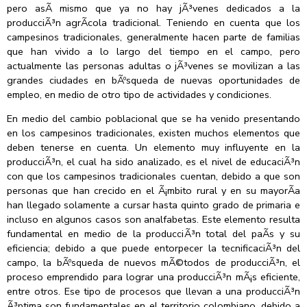
pero asÃ­ mismo que ya no hay jÃ³venes dedicados a la
producciÃ³n agrÃ­cola tradicional. Teniendo en cuenta que los
campesinos tradicionales, generalmente hacen parte de familias
que han vivido a lo largo del tiempo en el campo, pero
actualmente las personas adultas o jÃ³venes se movilizan a las
grandes ciudades en bÃºsqueda de nuevas oportunidades de
empleo, en medio de otro tipo de actividades y condiciones.
En medio del cambio poblacional que se ha venido presentando
en los campesinos tradicionales, existen muchos elementos que
deben tenerse en cuenta. Un elemento muy influyente en la
producciÃ³n, el cual ha sido analizado, es el nivel de educaciÃ³n
con que los campesinos tradicionales cuentan, debido a que son
personas que han crecido en el Ã¡mbito rural y en su mayorÃ­a
han llegado solamente a cursar hasta quinto grado de primaria e
incluso en algunos casos son analfabetas. Este elemento resulta
fundamental en medio de la producciÃ³n total del paÃ­s y su
eficiencia; debido a que puede entorpecer la tecnificaciÃ³n del
campo, la bÃºsqueda de nuevos mÃ©todos de producciÃ³n, el
proceso emprendido para lograr una producciÃ³n mÃ¡s eficiente,
entre otros. Ese tipo de procesos que llevan a una producciÃ³n
Ã³ptima son fundamentales en el territorio colombiano, debido a