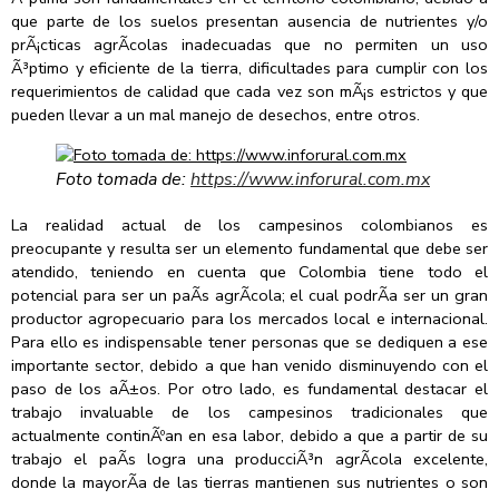
que parte de los suelos presentan ausencia de nutrientes y/o
prÃ¡cticas agrÃ­colas inadecuadas que no permiten un uso
Ã³ptimo y eficiente de la tierra, dificultades para cumplir con los
requerimientos de calidad que cada vez son mÃ¡s estrictos y que
pueden llevar a un mal manejo de desechos, entre otros.
Foto tomada de:
https://www.inforural.com.mx
La realidad actual de los campesinos colombianos es
preocupante y resulta ser un elemento fundamental que debe ser
atendido, teniendo en cuenta que Colombia tiene todo el
potencial para ser un paÃ­s agrÃ­cola; el cual podrÃ­a ser un gran
productor agropecuario para los mercados local e internacional.
Para ello es indispensable tener personas que se dediquen a ese
importante sector, debido a que han venido disminuyendo con el
paso de los aÃ±os. Por otro lado, es fundamental destacar el
trabajo invaluable de los campesinos tradicionales que
actualmente continÃºan en esa labor, debido a que a partir de su
trabajo el paÃ­s logra una producciÃ³n agrÃ­cola excelente,
donde la mayorÃ­a de las tierras mantienen sus nutrientes o son