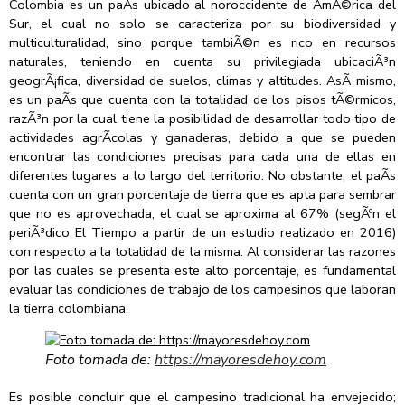
Colombia es un paÃ­s ubicado al noroccidente de AmÃ©rica del
Sur, el cual no solo se caracteriza por su biodiversidad y
multiculturalidad, sino porque tambiÃ©n es rico en recursos
naturales, teniendo en cuenta su privilegiada ubicaciÃ³n
geogrÃ¡fica, diversidad de suelos, climas y altitudes. AsÃ­ mismo,
es un paÃ­s que cuenta con la totalidad de los pisos tÃ©rmicos,
razÃ³n por la cual tiene la posibilidad de desarrollar todo tipo de
actividades agrÃ­colas y ganaderas, debido a que se pueden
encontrar las condiciones precisas para cada una de ellas en
diferentes lugares a lo largo del territorio. No obstante, el paÃ­s
cuenta con un gran porcentaje de tierra que es apta para sembrar
que no es aprovechada, el cual se aproxima al 67% (segÃºn el
periÃ³dico El Tiempo a partir de un estudio realizado en 2016)
con respecto a la totalidad de la misma. Al considerar las razones
por las cuales se presenta este alto porcentaje, es fundamental
evaluar las condiciones de trabajo de los campesinos que laboran
la tierra colombiana.
Foto tomada de:
https://mayoresdehoy.com
Es posible concluir que el campesino tradicional ha envejecido;