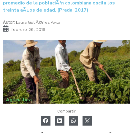
promedio de la poblaciÃ³n colombiana oscila los
treinta aÃ±os de edad. (Prada, 2017)
Laura GutiÃ©rrez Avila
Autor:
febrero 26, 2019
Agricultura
Compartir