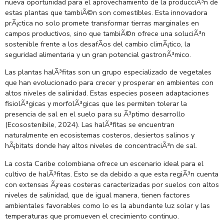
nueva oportunidad para el aprovechamiento de la producciÃ³n de
estas plantas que tambiÃ©n son comestibles. Esta innovadora
prÃ¡ctica no solo promete transformar tierras marginales en
campos productivos, sino que tambiÃ©n ofrece una soluciÃ³n
sostenible frente a los desafÃ­os del cambio climÃ¡tico, la
seguridad alimentaria y un gran potencial gastronÃ³mico.
Las plantas halÃ³fitas son un grupo especializado de vegetales
que han evolucionado para crecer y prosperar en ambientes con
altos niveles de salinidad. Estas especies poseen adaptaciones
fisiolÃ³gicas y morfolÃ³gicas que les permiten tolerar la
presencia de sal en el suelo para su Ã³ptimo desarrollo
(Ecosostenibile, 2024). Las halÃ³fitas se encuentran
naturalmente en ecosistemas costeros, desiertos salinos y
hÃ¡bitats donde hay altos niveles de concentraciÃ³n de sal.
La costa Caribe colombiana ofrece un escenario ideal para el
cultivo de halÃ³fitas. Esto se da debido a que esta regiÃ³n cuenta
con extensas Ã¡reas costeras caracterizadas por suelos con altos
niveles de salinidad, que de igual manera, tienen factores
ambientales favorables como lo es la abundante luz solar y las
temperaturas que promueven el crecimiento continuo.