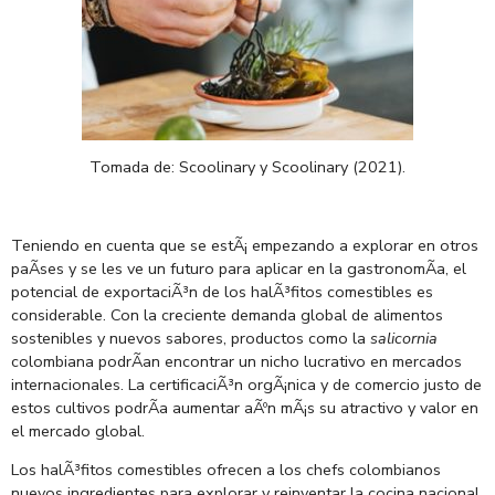
Tomada de:
Scoolinary
y
Scoolinary
(2021).
Teniendo en cuenta que se estÃ¡ empezando a explorar en otros
paÃ­ses y se les ve un futuro para aplicar en la gastronomÃ­a, el
potencial de exportaciÃ³n de los halÃ³fitos comestibles es
considerable. Con la creciente demanda global de alimentos
sostenibles y nuevos sabores, productos como la
salicornia
colombiana podrÃ­an encontrar un nicho lucrativo en mercados
internacionales. La certificaciÃ³n orgÃ¡nica y de comercio justo de
estos cultivos podrÃ­a aumentar aÃºn mÃ¡s su atractivo y valor en
el mercado global.
Los halÃ³fitos comestibles ofrecen a los chefs colombianos
nuevos ingredientes para explorar y reinventar la cocina nacional.