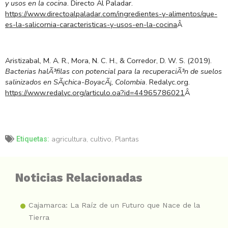
y usos en la cocina
. Directo Al Paladar.
https://www.directoalpaladar.com/ingredientes-y-alimentos/que-
es-la-salicornia-caracteristicas-y-usos-en-la-cocina
Â
Aristizabal, M. A. R., Mora, N. C. H., & Corredor, D. W. S. (2019).
Bacterias halÃ³filas con potencial para la recuperaciÃ³n de suelos
salinizados en SÃ¡chica-BoyacÃ¡, Colombia
. Redalyc.org.
https://www.redalyc.org/articulo.oa?id=44965786021
Â
agricultura
,
cultivo
,
Plantas
Etiquetas:
Noticias Relacionadas
Cajamarca: La Raíz de un Futuro que Nace de la
Tierra