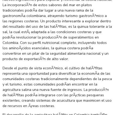
La incorporaciÃ³n de estos sabores del mar en platos
tradicionales podrÃ­a dar lugar a una nueva rama de la
gastronomÃ­a colombiana, atrayendo turismo gastronÃ³mico a
las regiones costeras. Un producto interesante a explorar dentro
del resultado del uso de las halÃ³fitas, es la quinua tolerante a la
sal, la cual estÃ¡ adaptada a las condiciones costeras y que
podrÃ­a revolucionar la producciÃ³n de superalimentos en
Colombia. Con su perfil nutricional completo, incluyendo todos
los aminoÃ¡cidos esenciales, la quinua costera podrÃ­a
convertirse en un pilar de la seguridad alimentaria nacional y un
producto de exportaciÃ³n de alto valor.
Desde el punto de vista econÃ³mico, el cultivo de halÃ³fitas
representa una oportunidad para diversificar la economÃ­a de las
comunidades costeras tradicionalmente dependientes de la pesca
y el turismo, estas comunidades podrÃ­an encontrar en la
agricultura salina una nueva fuente de ingresos. La producciÃ³n
de halÃ³fitas podrÃ­a integrarse con las prÃ¡cticas pesqueras
existentes, creando sistemas de acuicultura que maximicen el uso
de recursos en Ã¡reas costeras.
El desarrollo de la agricultura halÃ³fita en Colombia tambiÃ©n