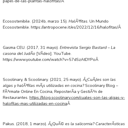
papel-de-las-plantas-halofitas/
Â
Ecosostenibile. (2024b, marzo 15).
HalÃ³fitas
. Un Mundo
Ecosostenible. https://antropocene.it/es/2022/12/16/halofitas/
Â
Gasma CEU. (2017, 31 mayo).
Entrevista Sergio Bastard – La
casona del JudÃ­o
[VÃ­deo]. YouTube.
https://www.youtube.com/watch?v=57dSzAtDYPo
Â
Scoolinary, & Scoolinary. (2021, 25 mayo).
Â¿CuÃ¡les son las
algas y halÃ³filas mÃ¡s utilizadas en cocina?
Scoolinary Blog –
FÃ³rmate Online En Cocina, ReposterÃ­a y GestiÃ³n de
Restaurantes.
https://blog.scoolinary.com/cuales-son-las-algas-y-
halofilas-mas-utilizadas-en-cocina
Â
Pakus. (2018, 1 marzo).
Â¿QuÃ© es la salicornia? CaracterÃ­sticas