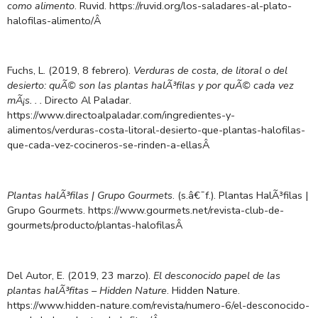
como alimento
. Ruvid. https://ruvid.org/los-saladares-al-plato-
halofilas-alimento/
Â
Fuchs, L. (2019, 8 febrero).
Verduras de costa, de litoral o del
desierto: quÃ© son las plantas halÃ³filas y por quÃ© cada vez
mÃ¡s. . .
Directo Al Paladar.
https://www.directoalpaladar.com/ingredientes-y-
alimentos/verduras-costa-litoral-desierto-que-plantas-halofilas-
que-cada-vez-cocineros-se-rinden-a-ellas
Â
Plantas halÃ³filas | Grupo Gourmets
. (s.â€¯f.). Plantas HalÃ³filas |
Grupo Gourmets. https://www.gourmets.net/revista-club-de-
gourmets/producto/plantas-halofilas
Â
Del Autor, E. (2019, 23 marzo).
El desconocido papel de las
plantas halÃ³fitas – Hidden Nature
.
Hidden Nature.
https://www.hidden-nature.com/revista/numero-6/el-desconocido-