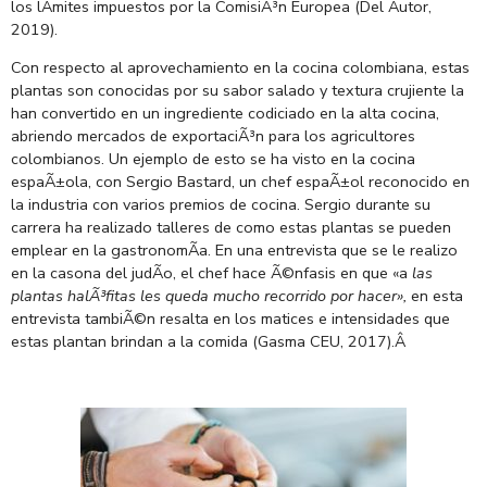
los lÃ­mites impuestos por la ComisiÃ³n Europea (Del Autor,
2019).
Con respecto al aprovechamiento en la cocina colombiana, estas
plantas son conocidas por su sabor salado y textura crujiente la
han convertido en un ingrediente codiciado en la alta cocina,
abriendo mercados de exportaciÃ³n para los agricultores
colombianos. Un ejemplo de esto se ha visto en la cocina
espaÃ±ola, con Sergio Bastard, un chef espaÃ±ol reconocido en
la industria con varios premios de cocina. Sergio durante su
carrera ha realizado talleres de como estas plantas se pueden
emplear en la gastronomÃ­a. En una entrevista que se le realizo
en la casona del judÃ­o, el chef hace Ã©nfasis en que «a
las
plantas halÃ³fitas les queda mucho recorrido por hacer»,
en esta
entrevista
tambiÃ©n resalta en los matices e intensidades que
estas plantan brindan a la comida (Gasma CEU, 2017).
Â