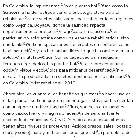
En Colombia, la implementaciÃ³n de plantas halÃ³fitas como la
Salicornia
ha demostrado ser una estrategia clave para la
rehabilitaciÃ³n de suelos salinizados, particularmente en regiones
como SÃ¡chica, BoyacÃ¡, donde la salinidad impacta
negativamente la producciÃ³n agrÃ­cola. La salicornia
Â
en
particular, no solo actÃºa como una especie rehabilitadora, sino
que tambiÃ©n tiene aplicaciones comerciales en sectores como
la alimentaciÃ³n y los biocombustibles, lo que la convierte en una
soluciÃ³n multifacÃ©tica. Con su capacidad para restaurar
terrenos degradados, las plantas halÃ³fitas representan una
opciÃ³n viable y ecolÃ³gica para mitigar la desertificaciÃ³n y
mejorar la productividad en suelos afectados por la salinizaciÃ³n
en Colombia (Aristizabal et al., 2019).
Ahora bien, en cuanto a los beneficios que traerÃ­a hacer uso de
estas plantas se tiene que, en primer lugar, estas plantas cuentan
con un aporte nutritivo. Las halÃ³fitas, son ricas en minerales
como calcio, hierro y magnesio, ademÃ¡s de ser una fuente
excelente de vitaminas A, C y D. Aunado a esto, estas plantas
tienen altos niveles de proteÃ­nas, Ã¡cidos grasos, sales (potasio,
cloro y sodio), fibra y metales pesados que estÃ¡n por debajo de