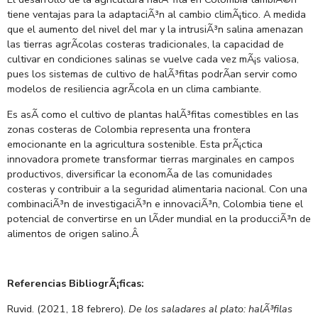
tiene ventajas para la adaptaciÃ³n al cambio climÃ¡tico. A medida
que el aumento del nivel del mar y la intrusiÃ³n salina amenazan
las tierras agrÃ­colas costeras tradicionales, la capacidad de
cultivar en condiciones salinas se vuelve cada vez mÃ¡s valiosa,
pues los sistemas de cultivo de halÃ³fitas podrÃ­an servir como
modelos de resiliencia agrÃ­cola en un clima cambiante.
Es asÃ­ como el cultivo de plantas halÃ³fitas comestibles en las
zonas costeras de Colombia representa una frontera
emocionante en la agricultura sostenible. Esta prÃ¡ctica
innovadora promete transformar tierras marginales en campos
productivos, diversificar la economÃ­a de las comunidades
costeras y contribuir a la seguridad alimentaria nacional. Con una
combinaciÃ³n de investigaciÃ³n e innovaciÃ³n, Colombia tiene el
potencial de convertirse en un lÃ­der mundial en la producciÃ³n de
alimentos de origen salino.
Â
Referencias BibliogrÃ¡ficas:
Ruvid. (2021, 18 febrero).
De los saladares al plato: halÃ³filas