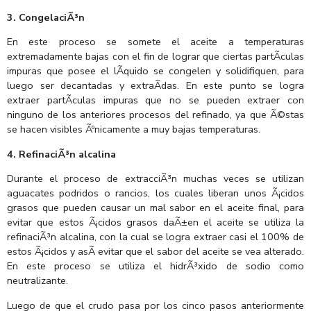
3. CongelaciÃ³n
En este proceso se somete el aceite a temperaturas
extremadamente bajas con el fin de lograr que ciertas partÃ­culas
impuras que posee el lÃ­quido se congelen y solidifiquen, para
luego ser decantadas y extraÃ­das. En este punto se logra
extraer partÃ­culas impuras que no se pueden extraer con
ninguno de los anteriores procesos del refinado, ya que Ã©stas
se hacen visibles Ãºnicamente a muy bajas temperaturas.
4. RefinaciÃ³n alcalina
Durante el proceso de extracciÃ³n muchas veces se utilizan
aguacates podridos o rancios, los cuales liberan unos Ã¡cidos
grasos que pueden causar un mal sabor en el aceite final, para
evitar que estos Ã¡cidos grasos daÃ±en el aceite se utiliza la
refinaciÃ³n alcalina, con la cual se logra extraer casi el 100% de
estos Ã¡cidos y asÃ­ evitar que el sabor del aceite se vea alterado.
En este proceso se utiliza el hidrÃ³xido de sodio como
neutralizante.
Luego de que el crudo pasa por los cinco pasos anteriormente