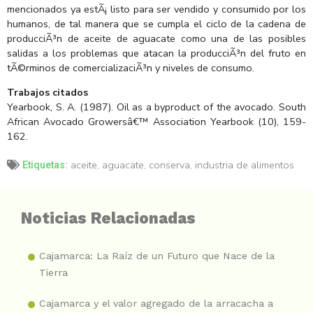
mencionados ya estÃ¡ listo para ser vendido y consumido por los
humanos, de tal manera que se cumpla el ciclo de la cadena de
producciÃ³n de aceite de aguacate como una de las posibles
salidas a los problemas que atacan la producciÃ³n del fruto en
tÃ©rminos de comercializaciÃ³n y niveles de consumo.
Trabajos citados
Yearbook, S. A. (1987). Oil as a byproduct of the avocado. South
African Avocado Growersâ€™ Association Yearbook (10), 159-
162.
aceite
,
aguacate
,
conserva
,
industria de alimentos
Etiquetas:
Noticias Relacionadas
Cajamarca: La Raíz de un Futuro que Nace de la
Tierra
Cajamarca y el valor agregado de la arracacha a