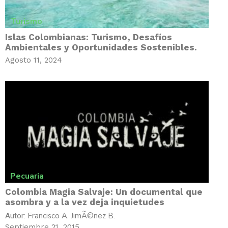
Turismo
Islas Colombianas: Turismo, Desafí­os
Ambientales y Oportunidades Sostenibles.
Agosto 11, 2024
Pecuaria
Colombia Magia Salvaje: Un documental que
asombra y a la vez deja inquietudes
Francisco A. JimÃ©nez B.
Autor:
Septiembre 21, 2015