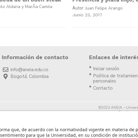
ilo Aldana y MarÃ­a Camila
Juan Felipe Arango
Autor:
Junio 23, 2017
Información de contacto
Enlaces de interé
Iniciar sesión
info@aneia.edu.co
Política de tratamie
Bogotá, Colombia
personales
Contacto
©2023 ANEIA – Univers
Diseño y des
icia.