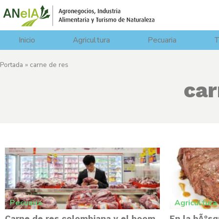
Inicio
Agricultura
Pecuaria
T
Portada
»
carne de res
car
Pecuaria
Agricultura
Carne de res colombiana y el boom
En la bÃºs