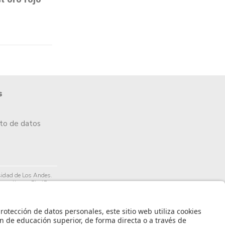
s
nto de datos
idad de Los Andes.
arrollo por PixelPro