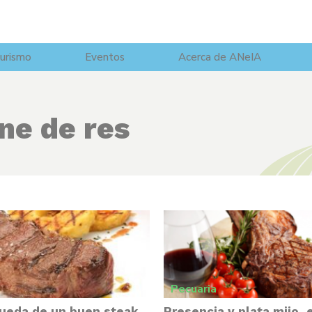
urismo
Eventos
Acerca de ANeIA
ne de res
Pecuaria
queda de un buen steak
Presencia y plata mijo, e