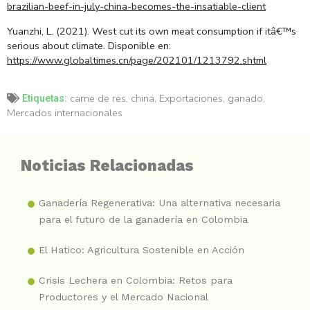
brazilian-beef-in-july-china-becomes-the-insatiable-client
Yuanzhi, L. (2021). West cut its own meat consumption if itâ€™s
serious about climate. Disponible en:
https://www.globaltimes.cn/page/202101/1213792.shtml
carne de res
,
china
,
Exportaciones
,
ganado
,
Etiquetas:
Mercados internacionales
Noticias Relacionadas
Ganadería Regenerativa: Una alternativa necesaria
para el futuro de la ganadería en Colombia
El Hatico: Agricultura Sostenible en Acción
Crisis Lechera en Colombia: Retos para
Productores y el Mercado Nacional