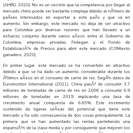
(AHBD, 2020). No es un secreto que la competencia por llegar al
mercado chino puede ser bastante compleja debido al nÃºmero de
paÃ­ses interesados en exportar a este paÃ­s y que va en
aumento. Sin embargo, este mercado no deja de ser atractivo
para Colombia por diversas razones que han llevado a un
esfuerzo conjunto durante varios aÃ±os entre el Gobierno de
Colombia, empresas privadas, Fedegan y el Fondo de
EstabilizaciÃ³n de Precios para abrir este mercado (CONtexto
ganadero, 2020).
En primer lugar, este mercado se ha convertido en atractivo
debido a que se ha dado un aumento considerable durante los
Ãºltimos aÃ±os en el consumo de carne de res. SegÃºn datos de
Euromonitor International (2021), China pasÃ³ de consumir 3.7
millones de toneladas de carne de res en 2006 a consumir 6.9
millones de toneladas en 2019, implicando una tasa de
crecimiento anual compuesta de 6.65%. Este incremento
sostenido da ligeras seÃ±as del potencial que tiene este
mercado y ha sido consecuencia de dos cosas principalmente. La
primera, que se han aumentado las rentas permitiendo una
expansiÃ³n de la clase media y por consiguiente que mejoren los