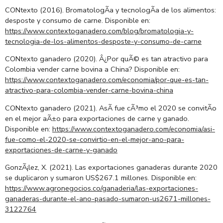
CONtexto (2016). BromatologÃ­a y tecnologÃ­a de los alimentos:
desposte y consumo de carne. Disponible en:
https://www.contextoganadero.com/blog/bromatologia-y-
tecnologia-de-los-alimentos-desposte-y-consumo-de-carne
CONtexto ganadero (2020). Â¿Por quÃ© es tan atractivo para
Colombia vender carne bovina a China? Disponible en:
https://www.contextoganadero.com/economia/por-que-es-tan-
atractivo-para-colombia-vender-carne-bovina-china
CONtexto ganadero (2021). AsÃ­ fue cÃ³mo el 2020 se convitÃ­o
en el mejor aÃ±o para exportaciones de carne y ganado.
Disponible en:
https://www.contextoganadero.com/economia/asi-
fue-como-el-2020-se-convirtio-en-el-mejor-ano-para-
exportaciones-de-carne-y-ganado
GonzÃ¡lez, X. (2021). Las exportaciones ganaderas durante 2020
se duplicaron y sumaron US$267.1 millones. Disponible en:
https://www.agronegocios.co/ganaderia/las-exportaciones-
ganaderas-durante-el-ano-pasado-sumaron-us2671-millones-
3122764