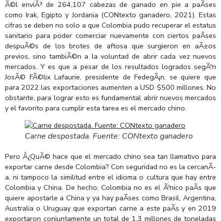
Ã©l enviÃ³ de 264,107 cabezas de ganado en pie a paÃ­ses
como Irak, Egipto y Jordania (CONtexto ganadero, 2021). Estas
cifras se deben no solo a que Colombia pudo recuperar el estatus
sanitario para poder comerciar nuevamente con ciertos paÃ­ses
despuÃ©s de los brotes de aftosa que surgieron en aÃ±os
previos, sino tambiÃ©n a la voluntad de abrir cada vez nuevos
mercados. Y es que a pesar de los resultados logrados segÃºn
JosÃ© FÃ©lix Lafaurie, presidente de FedegÃ¡n, se quiere que
para 2022 las exportaciones aumenten a USD $500 millones. No
obstante, para lograr esto es fundamental abrir nuevos mercados
y el favorito para cumplir esta tarea es el mercado chino.
Carne despostada. Fuente: CONtexto ganadero
Pero Â¿QuÃ© hace que el mercado chino sea tan llamativo para
exportar carne desde Colombia? Con seguridad no es la cercanÃ­
a, ni tampoco la similitud entre el idioma o cultura que hay entre
Colombia y China. De hecho, Colombia no es el Ãºnico paÃ­s que
quiere apostarle a China y ya hay paÃ­ses como Brasil, Argentina,
Australia o Uruguay que exportan carne a este paÃ­s y en 2019
exportaron conjuntamente un total de 1.3 millones de toneladas