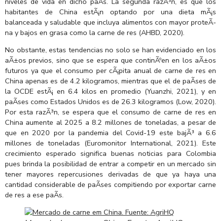
niveles de vida en dicho paÃ­s. La segunda razÃ³n, es que los
habitantes de China estÃ¡n optando por una dieta mÃ¡s
balanceada y saludable que incluya alimentos con mayor proteÃ­
na y bajos en grasa como la carne de res (AHBD, 2020).
No obstante, estas tendencias no solo se han evidenciado en los
aÃ±os previos, sino que se espera que continÃºen en los aÃ±os
futuros ya que el consumo per cÃ¡pita anual de carne de res en
China apenas es de 4.2 kilogramos, mientras que el de paÃ­ses de
la OCDE estÃ¡ en 6.4 kilos en promedio (Yuanzhi, 2021), y en
paÃ­ses como Estados Unidos es de 26.3 kilogramos (Low, 2020).
Por esta razÃ³n, se espera que el consumo de carne de res en
China aumente al 2025 a 8.2 millones de toneladas, a pesar de
que en 2020 por la pandemia del Covid-19 este bajÃ³ a 6.6
millones de toneladas (Euromonitor International, 2021). Este
crecimiento esperado significa buenas noticias para Colombia
pues brinda la posibilidad de entrar a competir en un mercado sin
tener mayores repercusiones derivadas de que ya haya una
cantidad considerable de paÃ­ses compitiendo por exportar carne
de res a ese paÃ­s.