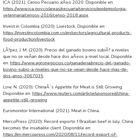
ICA (2021). Censo Pecuario aÃ±o 2020. Disponible en:
https://www.ica.gov.co/areas/pecuaria/servicios/epidemiologia-
veterinaria/censos-2016/censo-2018.aspx
Invest in Colombia (2020). Livestock. Disponible en:
https://investincolombia.com.co/en/sectors/agricultural-products-
food-production/livestock
LÃ³pez, J. M. (2020). Precio del ganado bovino subiÃ³ a niveles
que no se veÃ­an desde hace dos aÃ±os a nivel local. Disponible
en:
https://www.agronegocios.co/ganaderia/precio-del-ganado-
bovino-subio-a-niveles-que-no-se-veian-desde-hace-mas-de-
dos-anos-3067035
Low, N. (2020). ChinaÂ´s Appetite for Meat is Still Growing.
Disponible en:
https://www.reuters.com/article/sponsored/china-
appetite-still-growing
Euromonitor International (2021). Meat in China.
MercoPress (2020). Record exporto f Brazilian beef in July; China
becomes the insatiable client. Disponible en:
https://en.mercopress.com/2020/08/11/record-export-of-