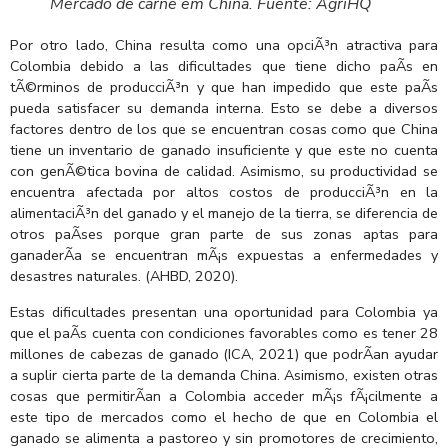
Mercado de carne em China. Fuente: AgriHQ
Por otro lado, China resulta como una opciÃ³n atractiva para
Colombia debido a las dificultades que tiene dicho paÃ­s en
tÃ©rminos de producciÃ³n y que han impedido que este paÃ­s
pueda satisfacer su demanda interna. Esto se debe a diversos
factores dentro de los que se encuentran cosas como que China
tiene un inventario de ganado insuficiente y que este no cuenta
con genÃ©tica bovina de calidad. Asimismo, su productividad se
encuentra afectada por altos costos de producciÃ³n en la
alimentaciÃ³n del ganado y el manejo de la tierra, se diferencia de
otros paÃ­ses porque gran parte de sus zonas aptas para
ganaderÃ­a se encuentran mÃ¡s expuestas a enfermedades y
desastres naturales. (AHBD, 2020).
Estas dificultades presentan una oportunidad para Colombia ya
que el paÃ­s cuenta con condiciones favorables como es tener 28
millones de cabezas de ganado (ICA, 2021) que podrÃ­an ayudar
a suplir cierta parte de la demanda China. Asimismo, existen otras
cosas que permitirÃ­an a Colombia acceder mÃ¡s fÃ¡cilmente a
este tipo de mercados como el hecho de que en Colombia el
ganado se alimenta a pastoreo y sin promotores de crecimiento,