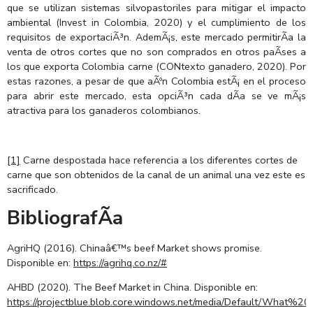
que se utilizan sistemas silvopastoriles para mitigar el impacto
ambiental (Invest in Colombia, 2020) y el cumplimiento de los
requisitos de exportaciÃ³n. AdemÃ¡s, este mercado permitirÃ­a la
venta de otros cortes que no son comprados en otros paÃ­ses a
los que exporta Colombia carne (CONtexto ganadero, 2020). Por
estas razones, a pesar de que aÃºn Colombia estÃ¡ en el proceso
para abrir este mercado, esta opciÃ³n cada dÃ­a se ve mÃ¡s
atractiva para los ganaderos colombianos.
[1]
Carne despostada hace referencia a los diferentes cortes de
carne que son obtenidos de la canal de un animal una vez este es
sacrificado.
BibliografÃ­a
AgriHQ (2016). Chinaâ€™s beef Market shows promise.
Disponible en:
https://agrihq.co.nz/#
AHBD (2020). The Beef Market in China. Disponible en:
https://projectblue.blob.core.windows.net/media/Default/Wha