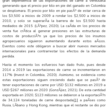
gran dependencia de las exportaciones de carne a Venezuela
generando que el precio por kilo en pie del ganado en Colombia
se desplomara. El precio por kilo en pie pasÃ³ de estar cerca de
los $3,500 a inicios de 2009 a rondar los $2,500 a inicios de
2010, y solo se superarÃ­a la barrera de los $3,500 hasta
mediados de 2015 (LÃ³pez, 2020). La caÃ­da en los precios de
venta fue crÃ­tica al generar presiones en las estructuras de
costos de producciÃ³n ya que los precios de los insumos
agropecuarios siguieron aumentando durante estos aÃ±os.
Eventos como este obligaron a buscar abrir nuevos mercados
internacionales para contrarrestar los efectos de la demanda
perdida.
Hasta el momento los esfuerzos han dado fruto, pues desde
2014 a 2019 las exportaciones de carne se incrementaron en
117% (Invest in Colombia, 2020). Asimismo, se evidencia como
estas exportaciones siguen creciendo dado que se pasÃ³ de
tener exportaciones de carne por USD $132 millones en 2019 a
USD $267 millones en 2020 (GonzÃ¡lez, 2021). De esta cantidad
exportada en 2020, $123 millones se debieron a la exportaciÃ³n
de 34,124 toneladas de carne despostada
[1]
a paÃ­ses como
Rusia, LÃ­bano y Hong Kong, mientras que el restante se dio por