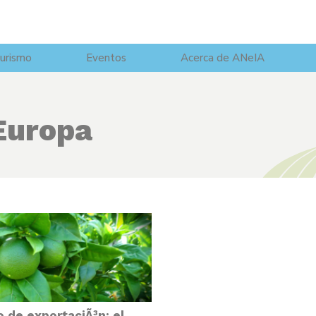
urismo
Eventos
Acerca de ANeIA
Europa
o de exportaciÃ³n: el