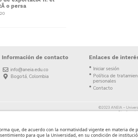
tÃ­ o persa
020
Información de contacto
Enlaces de interé
Iniciar sesión
info@aneia.edu.co
Política de tratamie
Bogotá, Colombia
personales
Contacto
©2023 ANEIA – Univers
Diseño y des
icia.