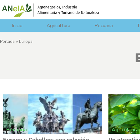
Inicio
Agricultura
Pecuaria
T
Portada
»
Europa
Pecuaria
Agricultura
Europa y Caballos: una relación
Un atractiv