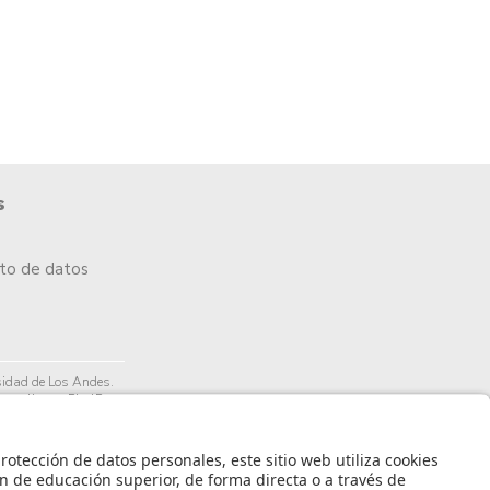
s
nto de datos
idad de Los Andes.
arrollo por PixelPro