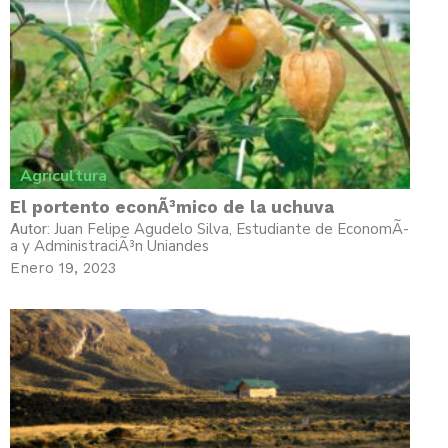
Agricultura
El portento econÃ³mico de la uchuva
Juan Felipe Agudelo Silva, Estudiante de EconomÃ­
Autor:
a y AdministraciÃ³n Uniandes
Enero 19, 2023