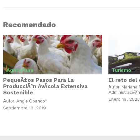
Recomendado
Agricultura
Turismo
PequeÃ±os Pasos Para La
El reto del
ProducciÃ³n AvÃ­cola Extensiva
Mariana 
Autor:
Sostenible
AdministraciÃ³
Enero 19, 2023
Angie Obando*
Autor:
Septiembre 19, 2019