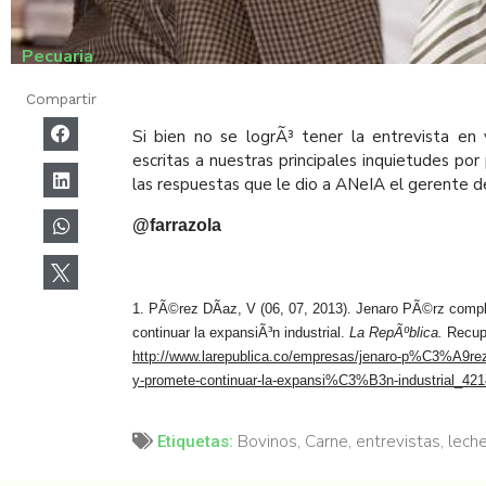
Pecuaria
Compartir
Si bien no se logrÃ³ tener la entrevista en 
escritas a nuestras principales inquietudes po
las respuestas que le dio a ANeIA el gerente d
@farrazola
1. PÃ©rez DÃ­az, V (06, 07, 2013). Jenaro PÃ©rz comp
continuar la expansiÃ³n industrial.
La RepÃºblica.
Recup
http://www.larepublica.co/empresas/jenaro-p%C3%A9r
y-promete-continuar-la-expansi%C3%B3n-industrial_42
Bovinos
,
Carne
,
entrevistas
,
lech
Etiquetas: