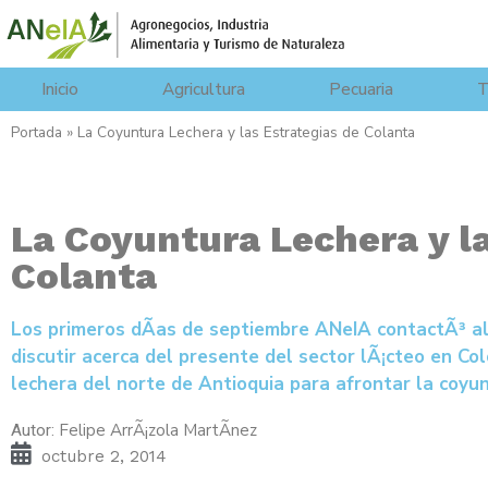
Inicio
Agricultura
Pecuaria
T
Portada
»
La Coyuntura Lechera y las Estrategias de Colanta
La Coyuntura Lechera y la
Colanta
Los primeros dÃ­as de septiembre ANeIA contactÃ³ al
discutir acerca del presente del sector lÃ¡cteo en Co
lechera del norte de Antioquia para afrontar la coyu
Felipe ArrÃ¡zola MartÃ­nez
Autor:
octubre 2, 2014