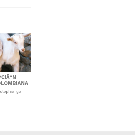
PCIÃ“N
OLOMBIANA
 stephie_go