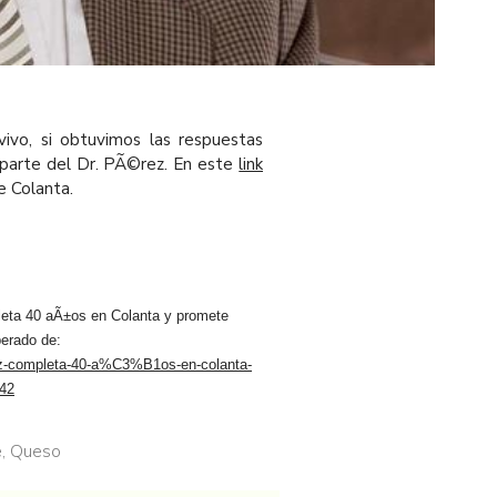
vivo, si obtuvimos las respuestas
r parte del Dr. PÃ©rez. En este
link
e Colanta.
leta 40 aÃ±os en Colanta y promete
erado de:
ez-completa-40-a%C3%B1os-en-colanta-
142
e
,
Queso