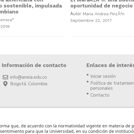
 sostenible, impulsada
oportunidad de negocio
ombiano
Maria Andrea PinzÃ³n
Autor:
errera*
Septiembre 22, 2017
 2019
Información de contacto
Enlaces de interé
Iniciar sesión
info@aneia.edu.co
Política de tratamie
Bogotá, Colombia
personales
Contacto
©2023 ANEIA – Univers
Diseño y des
icia.