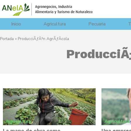
Inicio
Agricultura
Pecuaria
T
Portada
»
ProducciÃƒÂ³n AgrÃƒÂ­cola
ProducciÃ
Agricultura
Agricultura
La mano de obra como
Una empres