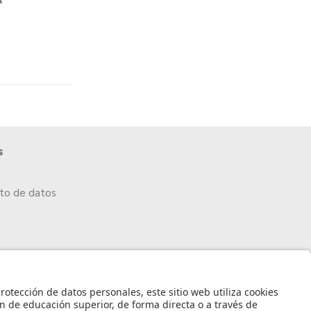
s
nto de datos
idad de Los Andes.
arrollo por PixelPro