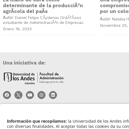
determinante de la producciÃ³n
compromiso
agrÃ­cola del paÃ­s
por un col
Daniel Felipe CÃ¡rdenas OrdÃ³Ã±ez
Autor:
Natalia H
Autor:
estudiante de AdministraciÃ³n de Empresas.
Noviembre 25,
Enero 19, 2023
Una iniciativa de:
Universidad de los Andes | Vigilada Mineducación
Reconocimiento como Universidad: Decreto 1297 del 30 de mayo de 1964.
Reconocimiento personería jurídica: Resolución 28 del 23 de febrero de 1949 Minjust