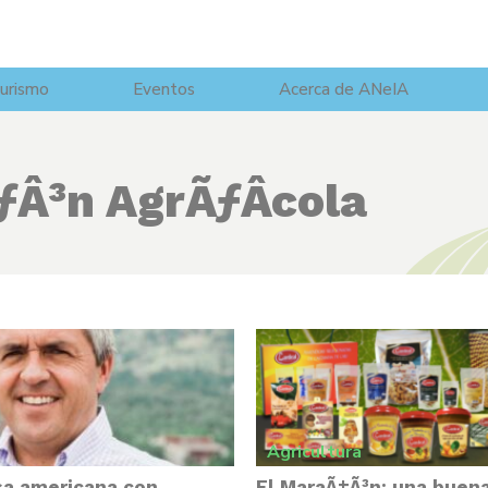
urismo
Eventos
Acerca de ANeIA
ƒÂ³n AgrÃƒÂ­cola
Agricultura
a americana con
El MaraÃ±Ã³n: una buen