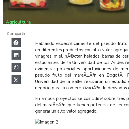
Agricultura
Compartir
Hablando especÃ­ficamente del pseudo fruto,
en diferentes productos con alto valor agregad
vinagres, miel, nÃ©ctar, helados, barras de ce
estudiantes de la Universidad de los Andes r
evidenciar potenciales oportunidades de me
pseudo fruto del maraÃ±Ã³n en BogotÃ¡. Po
Universidad de la Salle, realizaron un estudi
negocio para la comercializaciÃ³n de derivados
En ambos proyectos se coincidiÃ³ sobre tres 
del maraÃ±Ã³n, que tienen potencial de ser co
generar un alto valor agregado.