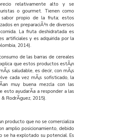
recio relativamente alto y se
turistas o gourmet. Tienen como
l sabor propio de la fruta; estos
zados en preparaciÃ³n de diversos
omida. La fruta deshidratada es
 artificiales y es adquirida por la
lombia, 2014).
l consumo de las barras de cereales
xplica que estos productos estÃ¡n
mÃ¡s saludable, es decir, con mÃ¡s
ve cada vez mÃ¡s sofisticado, la
rÃ­an muy buena mezcla con las
ue esto ayudarÃ­a a responder a las
 & RodrÃ­guez, 2015).
n producto que no se comercializa
on amplio posicionamiento, debido
o se ha explotado su potencial. Es