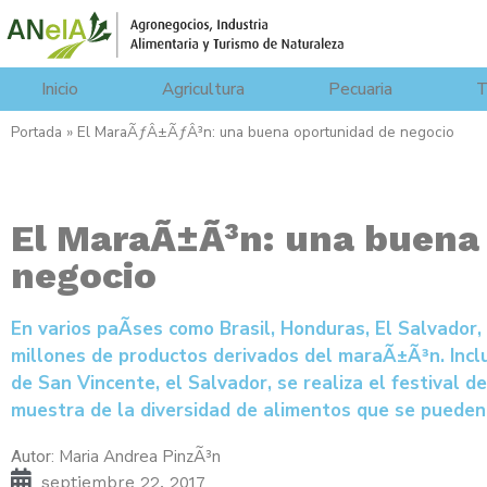
Inicio
Agricultura
Pecuaria
T
Portada
»
El MaraÃƒÂ±ÃƒÂ³n: una buena oportunidad de negocio
El MaraÃ±Ã³n: una buena
negocio
En varios paÃ­ses como Brasil, Honduras, El Salvador,
millones de productos derivados del maraÃ±Ã³n. Incl
de San Vincente, el Salvador, se realiza el festival 
muestra de la diversidad de alimentos que se pueden c
Maria Andrea PinzÃ³n
Autor:
septiembre 22, 2017