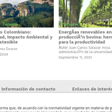
Turismo
Pecuaria
s Colombiano:
EnergÃ­as renovables en
ad, Impacto Ambiental y
producciÃ³n bovina: her
stenible
para la productividad
Juan Carlos Salazar Ariza,
Autor:
órez Dowse
administraciÃ³n de la universida
 2024
Septiembre 11, 2021
Información de contacto
Enlaces de interé
Iniciar sesión
info@aneia.edu.co
Política de tratamie
Bogotá, Colombia
personales