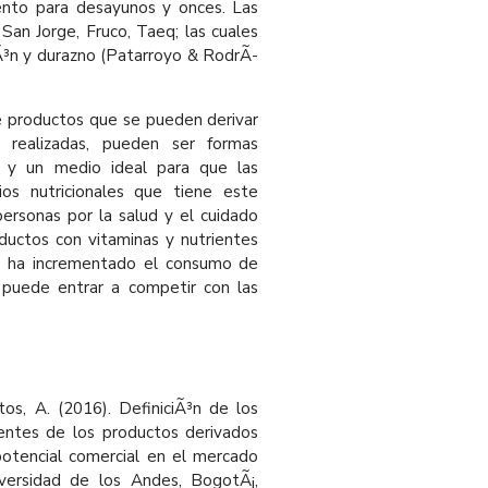
to para desayunos y onces. Las
San Jorge, Fruco, Taeq; las cuales
Ã³n y durazno (Patarroyo & RodrÃ­
e productos que se pueden derivar
 realizadas, pueden ser formas
 y un medio ideal para que las
ios nutricionales que tiene este
personas por la salud y el cuidado
ductos con vitaminas y nutrientes
vo ha incrementado el consumo de
 puede entrar a competir con las
tos, A. (2016). DefiniciÃ³n de los
ientes de los productos derivados
otencial comercial en el mercado
versidad de los Andes, BogotÃ¡,