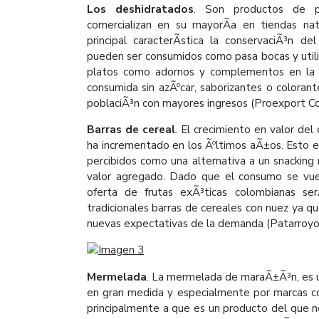
Los deshidratados
. Son productos de p
comercializan en su mayorÃ­a en tiendas na
principal caracterÃ­stica la conservaciÃ³n de
pueden ser consumidos como pasa bocas y utili
platos como adornos y complementos en la c
consumida sin azÃºcar, saborizantes o colorantes
poblaciÃ³n con mayores ingresos (Proexport Co
Barras de cereal
. El crecimiento en valor de
ha incrementado en los Ãºltimos aÃ±os. Esto e
percibidos como una alternativa a un snacking 
valor agregado. Dado que el consumo se vuel
oferta de frutas exÃ³ticas colombianas se
tradicionales barras de cereales con nuez ya q
nuevas expectativas de la demanda (Patarroyo
Mermelada
. La mermelada de maraÃ±Ã³n, es u
en gran medida y especialmente por marcas c
principalmente a que es un producto del que n