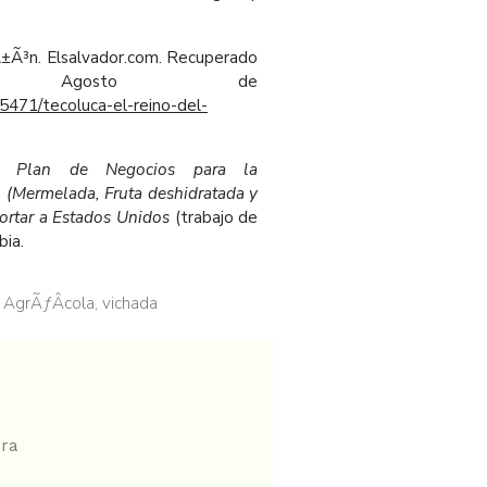
aÃ±Ã³n. Elsalvador.com. Recuperado
gosto de
5471/tecoluca-el-reino-del-
).
Plan de Negocios para la
 (Mermelada, Fruta deshidratada y
portar a Estados Unidos
(trabajo de
bia.
 AgrÃƒÂ­cola
,
vichada
rra