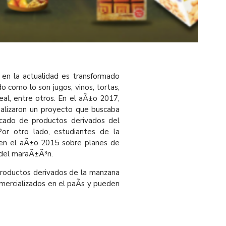
 en la actualidad es transformado
o como lo son jugos, vinos, tortas,
real, entre otros. En el aÃ±o 2017,
ealizaron un proyecto que buscaba
rcado de productos derivados del
r otro lado, estudiantes de la
o en el aÃ±o 2015 sobre planes de
 del maraÃ±Ã³n.
productos derivados de la manzana
mercializados en el paÃ­s y pueden