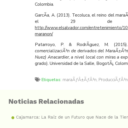
Colombia.
GarcÃ­a, A. (2013). Tecoluca, el reino del mar
el 29 de A
http://www.elsalvador.com/entretenimiento/10
maranon/
Patarroyo, P. & RodrÃ­guez, M. (2015
comercializaciÃ³n de derivados del MaraÃ±Ã³n
Nuez) Anacardier, a nivel local con miras a ex
grado)
.
Universidad de la Salle, BogotÃ¡, Colom
maraÃƒÂ±ÃƒÂ³n
,
ProducciÃƒÂ³n
Etiquetas:
Noticias Relacionadas
Cajamarca: La Raíz de un Futuro que Nace de la Tie