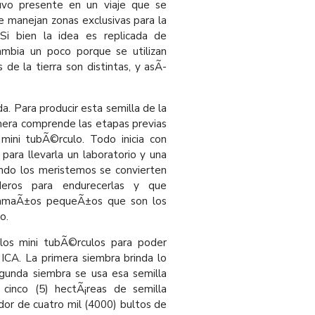
uvo presente en un viaje que se
se manejan zonas exclusivas para la
Si bien la idea es replicada de
ambia un poco porque se utilizan
 de la tierra son distintas, y asÃ­
a. Para producir esta semilla de la
rimera comprende las etapas previas
mini tubÃ©rculo. Todo inicia con
para llevarla un laboratorio y una
ando los meristemos se convierten
aderos para endurecerlas y que
tamaÃ±os pequeÃ±os que son los
o.
los mini tubÃ©rculos para poder
 ICA. La primera siembra brinda lo
egunda siembra se usa esa semilla
e cinco (5) hectÃ¡reas de semilla
edor de cuatro mil (4000) bultos de