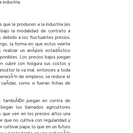
 industria.
 que le producen a la industria (es
 bajo la modalidad de contrato a
s debido a los fluctuantes precios,
argo, la forma en que estos veinte
ealizar un anÃ¡lisis estadÃ­stico
sponibles. Los precios bajos juegan
n cubrir con holgura sus costos y
ricultor le va mal, entonces a toda
neraciÃ³n de empleos, se reduce el
caÃ­das, como si fueran fichas de
os tambiÃ©n juegan en contra de
llegan los llamados agricultores
as que ven en los precios altos una
 que no cultiva con regularidad y
r cultivar papa, lo que en un futuro