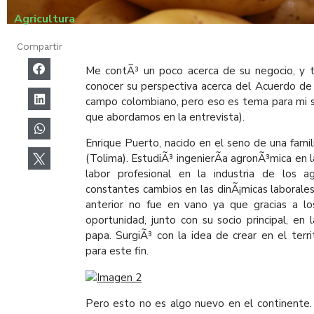
Agricultura
Compartir
Me contÃ³ un poco acerca de su negocio, y 
conocer su perspectiva acerca del Acuerdo de
campo colombiano, pero eso es tema para mi si
que abordamos en la entrevista).
Enrique Puerto, nacido en el seno de una famil
(Tolima). EstudiÃ³ ingenierÃ­a agronÃ³mica en la
labor profesional en la industria de los a
constantes cambios en las dinÃ¡micas laborales,
anterior no fue en vano ya que gracias a lo
oportunidad, junto con su socio principal, en 
papa. SurgiÃ³ con la idea de crear en el terr
para este fin.
Pero esto no es algo nuevo en el continente.