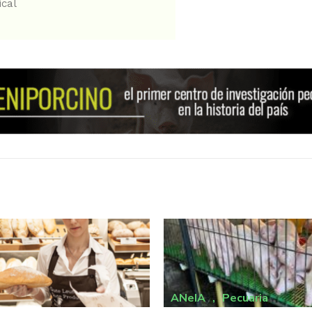
ical
ANeIA
,
Pecuaria