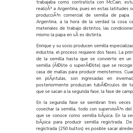
trabajaba como contratista con McCain, est
realizÃ³ a Argentina, pues en estas latitudes 
producciÃ³n comercial de semilla de papa. 
Argentina, a la hora de la verdad la cosa c
materiales de trabajo distintos, las condiciones
mismo la papa en sÃ­ es distinta.
Enrique y su socio producen semilla especializad
industria, el proceso requiere dos fases. La p
de la semilla hasta que se convierte en un 
semilla (Ã©lite o superÃ©lite) que se recoge 
casa de mallas para producir meristemos. Cu
en plÃ¡ntulas, son ingresadas en invern
posteriormente produzcan tubÃ©rculos de 
que se sacan a la segunda fase, la fase de camp
En la segunda fase se siembran tres veces 
cosechar la semilla, todo con supervisiÃ³n del
que se conoce como semilla bÃ¡sica. En la s
bÃ¡sica para producir semilla registrada. D
registrada (250 bultos) es posible sacar alred