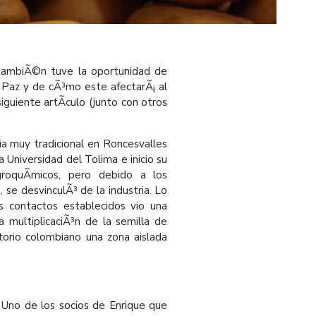
tambiÃ©n tuve la oportunidad de
 Paz y de cÃ³mo este afectarÃ¡ al
guiente artÃ­culo (junto con otros
ia muy tradicional en Roncesvalles
 Universidad del Tolima e inicio su
groquÃ­micos, pero debido a los
 se desvinculÃ³ de la industria. Lo
s contactos establecidos vio una
la multiplicaciÃ³n de la semilla de
itorio colombiano una zona aislada
 Uno de los socios de Enrique que