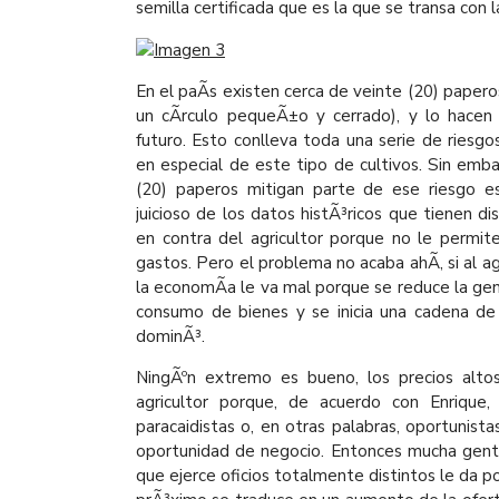
semilla certificada que es la que se transa con la
En el paÃ­s existen cerca de veinte (20) paperos
un cÃ­rculo pequeÃ±o y cerrado), y lo hacen
futuro. Esto conlleva toda una serie de riesgo
en especial de este tipo de cultivos. Sin emb
(20) paperos mitigan parte de ese riesgo es r
juicioso de los datos histÃ³ricos que tienen di
en contra del agricultor porque no le permite
gastos. Pero el problema no acaba ahÃ­, si al ag
la economÃ­a le va mal porque se reduce la ge
consumo de bienes y se inicia una cadena de 
dominÃ³.
NingÃºn extremo es bueno, los precios alt
agricultor porque, de acuerdo con Enrique, 
paracaidistas o, en otras palabras, oportunist
oportunidad de negocio. Entonces mucha gente
que ejerce oficios totalmente distintos le da po