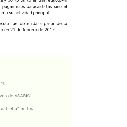
a y por lo tanto en una reducciÃ³n
 pagan esos paracaidistas, sino el
omo su actividad principal.
­culo fue obtenida a partir de la
rto en 21 de febrero de 2017.
rra
avés de ASABIO
estrella” en los