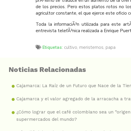
prÃ³ximo se traduce en un aumento de la ofert
de los precios. Pero estos platos rotos no los
agricultor constante, el que ejerce este oficio c
Toda la informaciÃ³n utilizada para este artÃ
entrevista telefÃ³nica realizada a Enrique Pue
cultivo
,
meristemos
,
papa
Etiquetas:
Noticias Relacionadas
Cajamarca: La Raíz de un Futuro que Nace de la Tie
Cajamarca y el valor agregado de la arracacha a tr
¿Cómo lograr que el café colombiano sea un “origen 
supermercados del mundo?