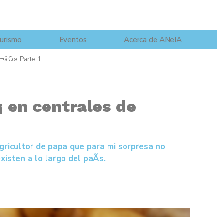
urismo
Eventos
Acerca de ANeIA
â‚¬â€œ Parte 1
¡ en centrales de
agricultor de papa que para mi sorpresa no
isten a lo largo del paÃ­s.