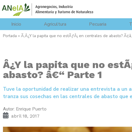
Inicio
Agricultura
Pecuaria
T
Portada
»
Ã‚Â¿Y la papita que no estÃƒÂ¡ en centrales de abasto? Ã¢
Â¿Y la papita que no estÃ
abasto? â€“ Parte 1
Tuve la oportunidad de realizar una entrevista a un 
tranza sus cosechas en las centrales de abasto que ex
Enrique Puerto
Autor:
abril 18, 2017